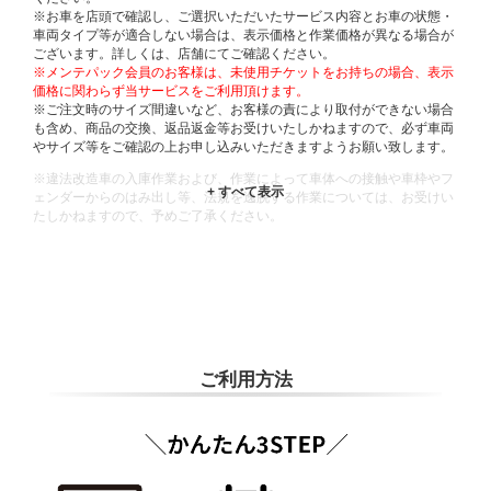
※お車を店頭で確認し、ご選択いただいたサービス内容とお車の状態・
車両タイプ等が適合しない場合は、表示価格と作業価格が異なる場合が
ございます。詳しくは、店舗にてご確認ください。
※メンテパック会員のお客様は、未使用チケットをお持ちの場合、表示
価格に関わらず当サービスをご利用頂けます。
※ご注文時のサイズ間違いなど、お客様の責により取付ができない場合
も含め、商品の交換、返品返金等お受けいたしかねますので、必ず車両
やサイズ等をご確認の上お申し込みいただきますようお願い致します。
※違法改造車の入庫作業および、作業によって車体への接触や車枠やフ
ェンダーからのはみ出し等、法規を逸脱する作業については、お受けい
たしかねますので、予めご了承ください。
※輸入車や一部希少車種等には対応できない場合もございます。
※おクルマの状態(作業の安全性を確保できない場合など含め)によって
は、ご来店当日であっても、作業をお断りさせて頂く場合もございま
す。
ADDITIONAL
INFORMATION
ご利用方法