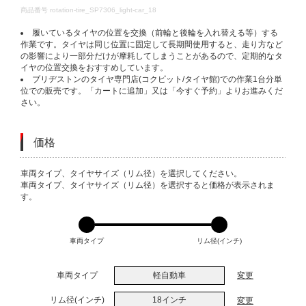
DETAILS
商品番号
rotation-tire_SP7306_light-car_18
履いているタイヤの位置を交換（前輪と後輪を入れ替える等）する
作業です。タイヤは同じ位置に固定して長期間使用すると、走り方など
の影響により一部分だけが摩耗してしまうことがあるので、定期的なタ
イヤの位置交換をおすすめしています。
ブリヂストンのタイヤ専門店(コクピット/タイヤ館)での作業1台分単
位での販売です。「カートに追加」又は「今すぐ予約」よりお進みくだ
さい。
価格
VARIATIONS
車両タイプ、タイヤサイズ（リム径）を選択してください。
車両タイプ、タイヤサイズ（リム径）を選択すると価格が表示されま
す。
車両タイプ
リム径(インチ)
車両タイプ
軽自動車
変更
リム径(インチ)
18インチ
変更