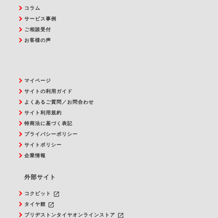
コラム
サービス事例
ご相談受付
お客様の声
マイページ
サイトの利用ガイド
よくあるご質問／お問合わせ
サイト利用規約
特商法に基づく表記
プライバシーポリシー
サイトポリシー
企業情報
外部サイト
launch
コクピット
launch
タイヤ館
launch
ブリヂストンタイヤオンラインストア