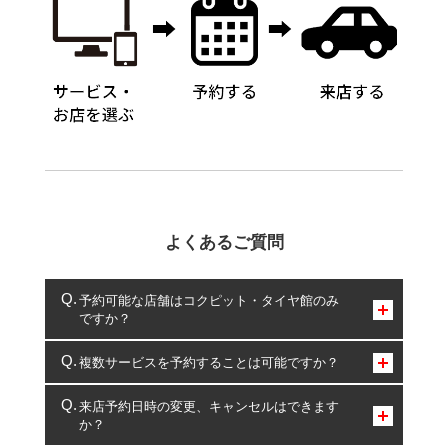
よくあるご質問
予約可能な店舗はコクピット・タイヤ館のみ
ですか？
コクピット・タイヤ館のみとなります。
複数サービスを予約することは可能ですか？
複数サービスのご予約は可能です。
来店予約日時の変更、キャンセルはできます
か？
一部の商品・サービスの組み合わせに限り、同時にご予約が
出来ないものもございます。