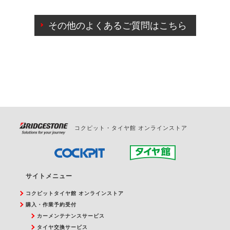
ご来店予約日の3営業日前までマイページからの予約
日変更が可能です。
その他のよくあるご質問はこちら
ご来店予約日の3営業日前を過ぎている場合のご予約
の日時変更につきましては、直接ご予約の店舗まで
お問合せください。
また、やむを得ない事由によりご予約のキャンセル
をご希望の際は、直接ご予約いただいた店舗へご連
絡ください。
コクピット・タイヤ館 オンラインストア
サイトメニュー
コクピットタイヤ館 オンラインストア
購入・作業予約受付
カーメンテナンスサービス
タイヤ交換サービス