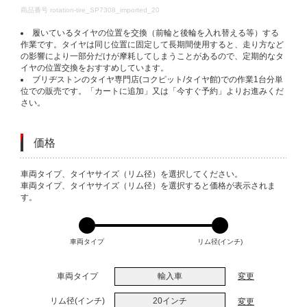
DETAILS
商品番号
rotation-tire_SP7308_imported_20
履いているタイヤの位置を交換（前輪と後輪を入れ替える等）する
作業です。タイヤは同じ位置に固定して長期間使用すると、走り方など
の影響により一部分だけが摩耗してしまうことがあるので、定期的なタ
イヤの位置交換をおすすめしています。
ブリヂストンのタイヤ専門店(コクピット/タイヤ館)での作業1台分単
位での販売です。「カートに追加」又は「今すぐ予約」よりお進みくだ
さい。
価格
VARIATIONS
車両タイプ、タイヤサイズ（リム径）を選択してください。
車両タイプ、タイヤサイズ（リム径）を選択すると価格が表示されま
す。
車両タイプ
リム径(インチ)
車両タイプ
輸入車
変更
リム径(インチ)
20インチ
変更