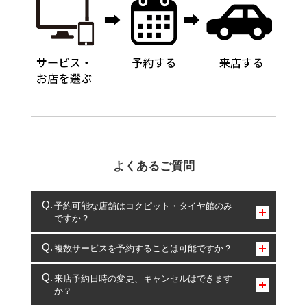
よくあるご質問
予約可能な店舗はコクピット・タイヤ館のみ
ですか？
コクピット・タイヤ館のみとなります。
複数サービスを予約することは可能ですか？
複数サービスのご予約は可能です。
来店予約日時の変更、キャンセルはできます
か？
一部の商品・サービスの組み合わせに限り、同時にご予約が
出来ないものもございます。