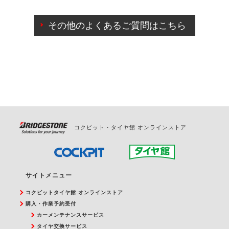
ご来店予約日の3営業日前までマイページからの予約
日変更が可能です。
その他のよくあるご質問はこちら
ご来店予約日の3営業日前を過ぎている場合のご予約
の日時変更につきましては、直接ご予約の店舗まで
お問合せください。
また、やむを得ない事由によりご予約のキャンセル
をご希望の際は、直接ご予約いただいた店舗へご連
絡ください。
コクピット・タイヤ館 オンラインストア
サイトメニュー
コクピットタイヤ館 オンラインストア
購入・作業予約受付
カーメンテナンスサービス
タイヤ交換サービス