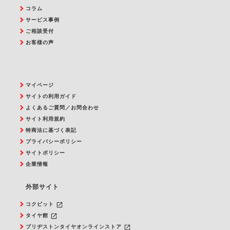
コラム
サービス事例
ご相談受付
お客様の声
マイページ
サイトの利用ガイド
よくあるご質問／お問合わせ
サイト利用規約
特商法に基づく表記
プライバシーポリシー
サイトポリシー
企業情報
外部サイト
launch
コクピット
launch
タイヤ館
launch
ブリヂストンタイヤオンラインストア