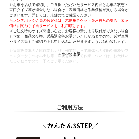
※お車を店頭で確認し、ご選択いただいたサービス内容とお車の状態・
車両タイプ等が適合しない場合は、表示価格と作業価格が異なる場合が
ございます。詳しくは、店舗にてご確認ください。
※メンテパック会員のお客様は、未使用チケットをお持ちの場合、表示
価格に関わらず当サービスをご利用頂けます。
※ご注文時のサイズ間違いなど、お客様の責により取付ができない場合
も含め、商品の交換、返品返金等お受けいたしかねますので、必ず車両
やサイズ等をご確認の上お申し込みいただきますようお願い致します。
※違法改造車の入庫作業および、作業によって車体への接触や車枠やフ
ェンダーからのはみ出し等、法規を逸脱する作業については、お受けい
たしかねますので、予めご了承ください。
※輸入車や一部希少車種等には対応できない場合もございます。
※おクルマの状態(作業の安全性を確保できない場合など含め)によって
は、ご来店当日であっても、作業をお断りさせて頂く場合もございま
す。
ADDITIONAL
INFORMATION
ご利用方法