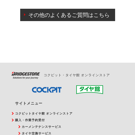
ご来店予約日の3営業日前までマイページからの予約
日変更が可能です。
その他のよくあるご質問はこちら
ご来店予約日の3営業日前を過ぎている場合のご予約
の日時変更につきましては、直接ご予約の店舗まで
お問合せください。
また、やむを得ない事由によりご予約のキャンセル
をご希望の際は、直接ご予約いただいた店舗へご連
絡ください。
コクピット・タイヤ館 オンラインストア
サイトメニュー
コクピットタイヤ館 オンラインストア
購入・作業予約受付
カーメンテナンスサービス
タイヤ交換サービス