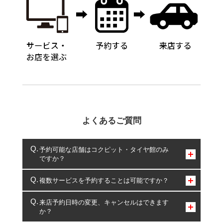
よくあるご質問
予約可能な店舗はコクピット・タイヤ館のみ
ですか？
コクピット・タイヤ館のみとなります。
複数サービスを予約することは可能ですか？
複数サービスのご予約は可能です。
来店予約日時の変更、キャンセルはできます
か？
一部の商品・サービスの組み合わせに限り、同時にご予約が
出来ないものもございます。