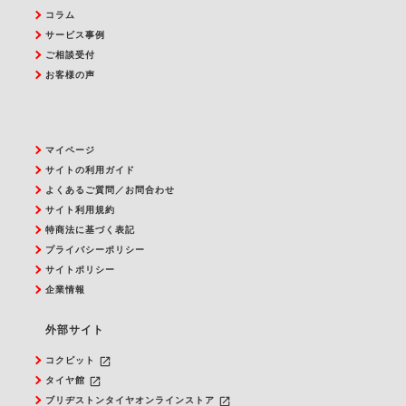
コラム
サービス事例
ご相談受付
お客様の声
マイページ
サイトの利用ガイド
よくあるご質問／お問合わせ
サイト利用規約
特商法に基づく表記
プライバシーポリシー
サイトポリシー
企業情報
外部サイト
launch
コクピット
launch
タイヤ館
launch
ブリヂストンタイヤオンラインストア