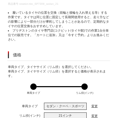
DETAILS
商品番号
rotation-tire_SP7309_sedan_21
履いているタイヤの位置を交換（前輪と後輪を入れ替える等）する
作業です。タイヤは同じ位置に固定して長期間使用すると、走り方など
の影響により一部分だけが摩耗してしまうことがあるので、定期的なタ
イヤの位置交換をおすすめしています。
ブリヂストンのタイヤ専門店(コクピット/タイヤ館)での作業1台分単
位での販売です。「カートに追加」又は「今すぐ予約」よりお進みくだ
さい。
価格
VARIATIONS
車両タイプ、タイヤサイズ（リム径）を選択してください。
車両タイプ、タイヤサイズ（リム径）を選択すると価格が表示されま
す。
車両タイプ
リム径(インチ)
車両タイプ
セダン・クーペ・スポーツ
変更
リム径(インチ)
21インチ
変更