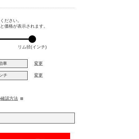
てください。
ると価格が表示されます。
リム径(インチ)
動車
変更
インチ
変更
の確認方法