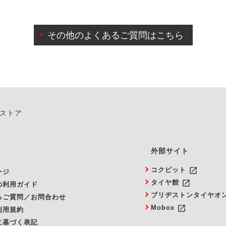
わせに限り、同時にご予約が出来ないものもございます。
日前までマイページからの予約日変更が可能です。
日前を過ぎている場合のご予約の日時変更につきましては、直
その他のよくあるご質問はこちら
由によりご予約のキャンセルをご希望の際は、直接ご予約いた
ンストア
外部サイト
launch
コクピット
ージ
launch
タイヤ館
の利用ガイド
ブリヂストンタイヤオ
るご質問／お問合わせ
launch
Mobox
利用規約
に基づく表記