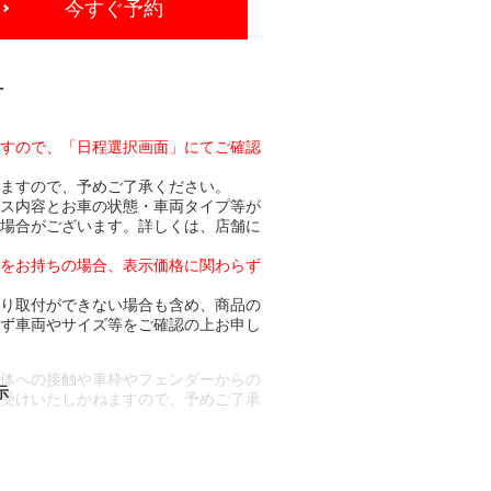
今すぐ予約
-
ますので、「日程選択画面」にてご確認
りますので、予めご了承ください。
ビス内容とお車の状態・車両タイプ等が
る場合がございます。詳しくは、店舗に
トをお持ちの場合、表示価格に関わらず
より取付ができない場合も含め、商品の
必ず車両やサイズ等をご確認の上お申し
車体への接触や車枠やフェンダーからの
お受けいたしかねますので、予めご了承
合もございます。
場合など含め)によっては、ご来店当日
ざいます。