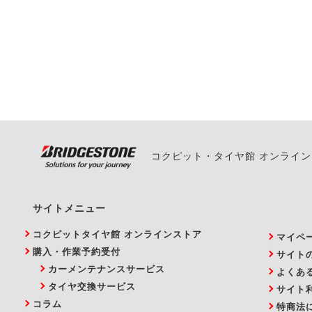
一部の商品・サービスの組み合
ご来店予約日の3営業
ご来店予約日の3営業
ください。
また、やむを得ない事
い。
コクピット・タイヤ館 オンライ
サイトメニュー
コクピットタイヤ館 オンラインストア
マイペ
購入・作業予約受付
サイト
カーメンテナンスサービス
よくあ
タイヤ交換サービス
サイト
コラム
特商法