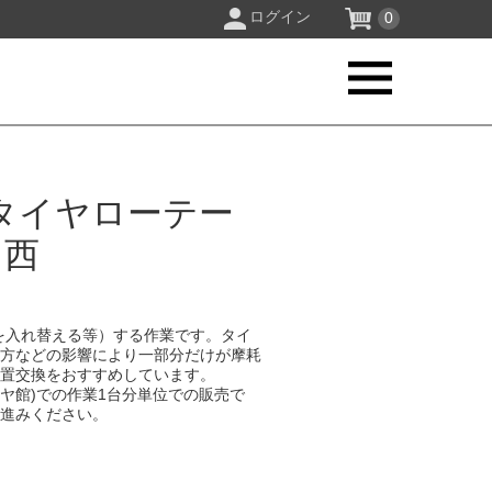
ログイン
0
タイヤローテー
川西
を入れ替える等）する作業です。タイ
り方などの影響により一部分だけが摩耗
位置交換をおすすめしています。
イヤ館)での作業1台分単位での販売で
お進みください。