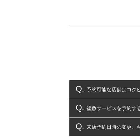
予約可能な店舗はコク
複数サービスを予約す
コクピット・タイヤ館
来店予約日時の変更、
複数サービスのご予約