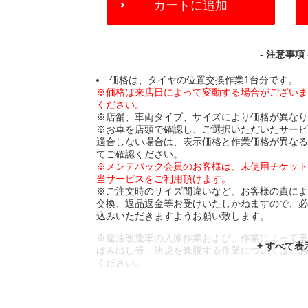
カートに追加
TO
CART
OPTIONS
- 注意事項 
価格は、タイヤの位置交換作業1台分です。
※価格は来店日によって変動する場合がござい
ください。
※店舗、車両タイプ、サイズにより価格が異な
※お車を店頭で確認し、ご選択いただいたサー
適合しない場合は、表示価格と作業価格が異な
てご確認ください。
※メンテパック会員のお客様は、未使用チケッ
当サービスをご利用頂けます。
※ご注文時のサイズ間違いなど、お客様の責に
交換、返品返金等お受けいたしかねますので、
込みいただきますようお願い致します。
※違法改造車の入庫作業および、作業によって
はみ出し等、法規を逸脱する作業については、
ください。
※輸入車や一部希少車種等には対応できない場
※おクルマの状態(作業の安全性を確保できない
であっても、作業をお断りさせて頂く場合もご