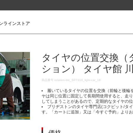
ンラインストア
タイヤの位置交換（
ション） タイヤ館 
DETAILS
商品番号
rotation-tire_SP7310_light-car_18
履いているタイヤの位置を交換（前輪と後輪
ヤは同じ位置に固定して長期間使用すると、走
してしまうことがあるので、定期的なタイヤの
ブリヂストンのタイヤ専門店(コクピット/タ
す。「カートに追加」又は「今すぐ予約」より
価格