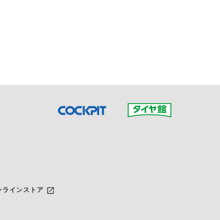
接ご予約の店舗までお問合せ
だいた店舗へご連絡くださ
launch
ンラインストア