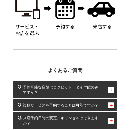
よくあるご質問
予約可能な店舗はコクピット・タイヤ館のみ
ですか？
コクピット・タイヤ館のみとなります。
複数サービスを予約することは可能ですか？
複数サービスのご予約は可能です。
来店予約日時の変更、キャンセルはできます
か？
一部の商品・サービスの組み合わせに限り、同時にご予約が
出来ないものもございます。