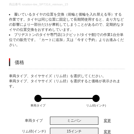
DETAILS
商品番号
rotation-tire_SP7314_minivan_15
履いているタイヤの位置を交換（前輪と後輪を入れ替える等）する
作業です。タイヤは同じ位置に固定して長期間使用すると、走り方など
の影響により一部分だけが摩耗してしまうことがあるので、定期的なタ
イヤの位置交換をおすすめしています。
ブリヂストンのタイヤ専門店(コクピット/タイヤ館)での作業1台分単
位での販売です。「カートに追加」又は「今すぐ予約」よりお進みくだ
さい。
価格
VARIATIONS
車両タイプ、タイヤサイズ（リム径）を選択してください。
車両タイプ、タイヤサイズ（リム径）を選択すると価格が表示されま
す。
車両タイプ
リム径(インチ)
車両タイプ
ミニバン
変更
リム径(インチ)
15インチ
変更