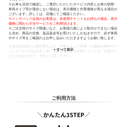
※お車を店頭で確認し、ご選択いただいたサービス内容とお車の状態・
車両タイプ等が適合しない場合は、表示価格と作業価格が異なる場合が
ございます。詳しくは、店舗にてご確認ください。
※メンテパック会員のお客様は、未使用チケットをお持ちの場合、表示
価格に関わらず当サービスをご利用頂けます。
※ご注文時のサイズ間違いなど、お客様の責により取付ができない場合
も含め、商品の交換、返品返金等お受けいたしかねますので、必ず車両
やサイズ等をご確認の上お申し込みいただきますようお願い致します。
※違法改造車の入庫作業および、作業によって車体への接触や車枠やフ
ェンダーからのはみ出し等、法規を逸脱する作業については、お受けい
たしかねますので、予めご了承ください。
※輸入車や一部希少車種等には対応できない場合もございます。
※おクルマの状態(作業の安全性を確保できない場合など含め)によって
は、ご来店当日であっても、作業をお断りさせて頂く場合もございま
す。
ADDITIONAL
INFORMATION
ご利用方法