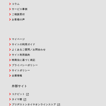
コラム
サービス事例
ご相談受付
お客様の声
マイページ
サイトの利用ガイド
よくあるご質問／お問合わせ
サイト利用規約
特商法に基づく表記
プライバシーポリシー
サイトポリシー
企業情報
外部サイト
launch
コクピット
launch
タイヤ館
launch
ブリヂストンタイヤオンラインストア