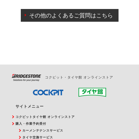
ご来店予約日の3営業日前までマイページからの予約
日変更が可能です。
その他のよくあるご質問はこちら
ご来店予約日の3営業日前を過ぎている場合のご予約
の日時変更につきましては、直接ご予約の店舗まで
お問合せください。
また、やむを得ない事由によりご予約のキャンセル
をご希望の際は、直接ご予約いただいた店舗へご連
絡ください。
コクピット・タイヤ館 オンラインストア
サイトメニュー
コクピットタイヤ館 オンラインストア
購入・作業予約受付
カーメンテナンスサービス
タイヤ交換サービス