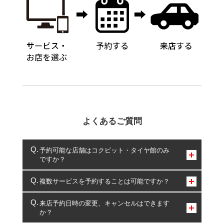
よくあるご質問
予約可能な店舗はコクピット・タイヤ館のみ
ですか？
コクピット・タイヤ館のみとなります。
複数サービスを予約することは可能ですか？
複数サービスのご予約は可能です。
来店予約日時の変更、キャンセルはできます
か？
一部の商品・サービスの組み合わせに限り、同時にご予約が
出来ないものもございます。