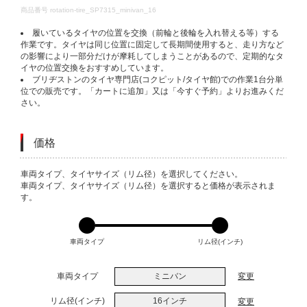
DETAILS
商品番号
rotation-tire_SP7315_minivan_16
履いているタイヤの位置を交換（前輪と後輪を入れ替える等）する
作業です。タイヤは同じ位置に固定して長期間使用すると、走り方など
の影響により一部分だけが摩耗してしまうことがあるので、定期的なタ
イヤの位置交換をおすすめしています。
ブリヂストンのタイヤ専門店(コクピット/タイヤ館)での作業1台分単
位での販売です。「カートに追加」又は「今すぐ予約」よりお進みくだ
さい。
価格
VARIATIONS
車両タイプ、タイヤサイズ（リム径）を選択してください。
車両タイプ、タイヤサイズ（リム径）を選択すると価格が表示されま
す。
車両タイプ
リム径(インチ)
車両タイプ
ミニバン
変更
リム径(インチ)
16インチ
変更