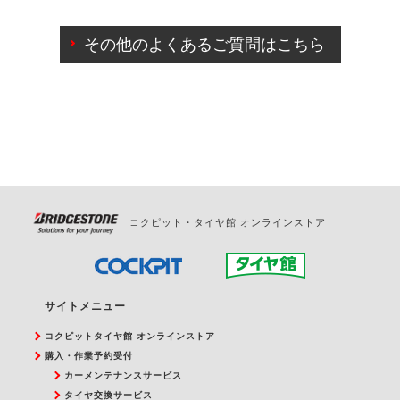
ご来店予約日の3営業日前までマイページからの予約
日変更が可能です。
その他のよくあるご質問はこちら
ご来店予約日の3営業日前を過ぎている場合のご予約
の日時変更につきましては、直接ご予約の店舗まで
お問合せください。
また、やむを得ない事由によりご予約のキャンセル
をご希望の際は、直接ご予約いただいた店舗へご連
絡ください。
コクピット・タイヤ館 オンラインストア
サイトメニュー
コクピットタイヤ館 オンラインストア
購入・作業予約受付
カーメンテナンスサービス
タイヤ交換サービス