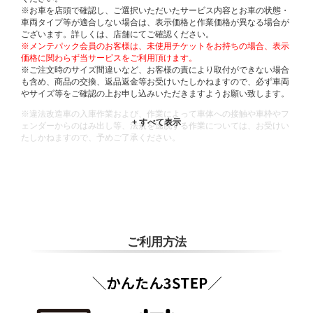
※お車を店頭で確認し、ご選択いただいたサービス内容とお車の状態・
車両タイプ等が適合しない場合は、表示価格と作業価格が異なる場合が
ございます。詳しくは、店舗にてご確認ください。
※メンテパック会員のお客様は、未使用チケットをお持ちの場合、表示
価格に関わらず当サービスをご利用頂けます。
※ご注文時のサイズ間違いなど、お客様の責により取付ができない場合
も含め、商品の交換、返品返金等お受けいたしかねますので、必ず車両
やサイズ等をご確認の上お申し込みいただきますようお願い致します。
※違法改造車の入庫作業および、作業によって車体への接触や車枠やフ
ェンダーからのはみ出し等、法規を逸脱する作業については、お受けい
たしかねますので、予めご了承ください。
※輸入車や一部希少車種等には対応できない場合もございます。
※おクルマの状態(作業の安全性を確保できない場合など含め)によって
は、ご来店当日であっても、作業をお断りさせて頂く場合もございま
す。
ADDITIONAL
INFORMATION
ご利用方法