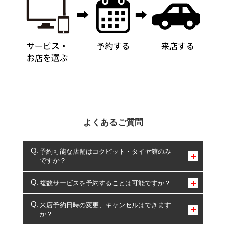
よくあるご質問
予約可能な店舗はコクピット・タイヤ館のみ
ですか？
コクピット・タイヤ館のみとなります。
複数サービスを予約することは可能ですか？
複数サービスのご予約は可能です。
来店予約日時の変更、キャンセルはできます
か？
一部の商品・サービスの組み合わせに限り、同時にご予約が
出来ないものもございます。