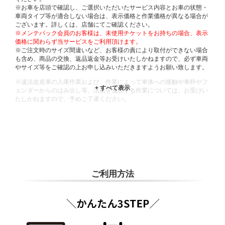
※お車を店頭で確認し、ご選択いただいたサービス内容とお車の状態・
車両タイプ等が適合しない場合は、表示価格と作業価格が異なる場合が
ございます。詳しくは、店舗にてご確認ください。
※メンテパック会員のお客様は、未使用チケットをお持ちの場合、表示
価格に関わらず当サービスをご利用頂けます。
※ご注文時のサイズ間違いなど、お客様の責により取付ができない場合
も含め、商品の交換、返品返金等お受けいたしかねますので、必ず車両
やサイズ等をご確認の上お申し込みいただきますようお願い致します。
※違法改造車の入庫作業および、作業によって車体への接触や車枠やフ
ェンダーからのはみ出し等、法規を逸脱する作業については、お受けい
たしかねますので、予めご了承ください。
※輸入車や一部希少車種等には対応できない場合もございます。
※おクルマの状態(作業の安全性を確保できない場合など含め)によって
は、ご来店当日であっても、作業をお断りさせて頂く場合もございま
す。
ADDITIONAL
INFORMATION
ご利用方法