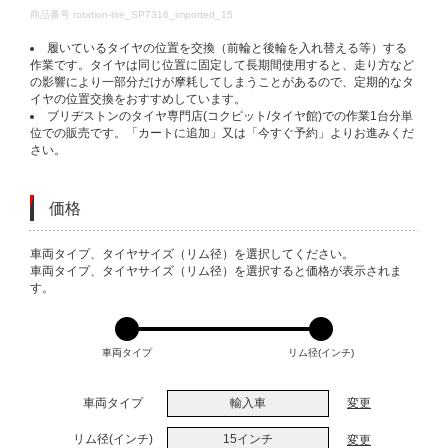
DETAILS
商品番号
rotation-tire_SP7316_imported_15
履いているタイヤの位置を交換（前輪と後輪を入れ替える等）する
作業です。タイヤは同じ位置に固定して長期間使用すると、走り方など
の影響により一部分だけが摩耗してしまうことがあるので、定期的なタ
イヤの位置交換をおすすめしています。
ブリヂストンのタイヤ専門店(コクピット/タイヤ館)での作業1台分単
位での販売です。「カートに追加」又は「今すぐ予約」よりお進みくだ
さい。
価格
VARIATIONS
車両タイプ、タイヤサイズ（リム径）を選択してください。
車両タイプ、タイヤサイズ（リム径）を選択すると価格が表示されま
す。
車両タイプ
リム径(インチ)
車両タイプ
輸入車
変更
リム径(インチ)
15インチ
変更