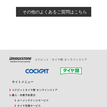
ご来店予約日の3営業日前までマイページからの予約
日変更が可能です。
その他のよくあるご質問はこちら
ご来店予約日の3営業日前を過ぎている場合のご予約
の日時変更につきましては、直接ご予約の店舗まで
お問合せください。
また、やむを得ない事由によりご予約のキャンセル
をご希望の際は、直接ご予約いただいた店舗へご連
絡ください。
コクピット・タイヤ館 オンラインストア
サイトメニュー
コクピットタイヤ館 オンラインストア
購入・作業予約受付
カーメンテナンスサービス
タイヤ交換サービス