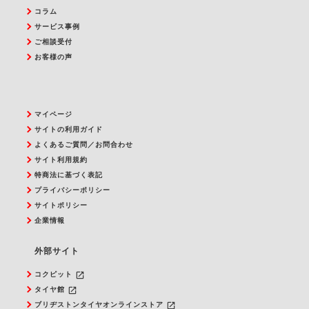
コラム
サービス事例
ご相談受付
お客様の声
マイページ
サイトの利用ガイド
よくあるご質問／お問合わせ
サイト利用規約
特商法に基づく表記
プライバシーポリシー
サイトポリシー
企業情報
外部サイト
launch
コクピット
launch
タイヤ館
launch
ブリヂストンタイヤオンラインストア