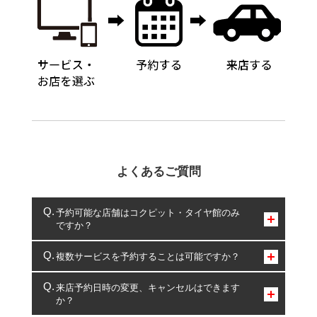
よくあるご質問
予約可能な店舗はコクピット・タイヤ館のみ
ですか？
コクピット・タイヤ館のみとなります。
複数サービスを予約することは可能ですか？
複数サービスのご予約は可能です。
来店予約日時の変更、キャンセルはできます
か？
一部の商品・サービスの組み合わせに限り、同時にご予約が
出来ないものもございます。