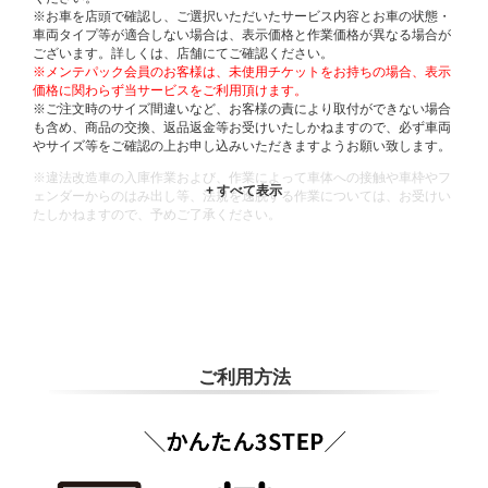
※お車を店頭で確認し、ご選択いただいたサービス内容とお車の状態・
車両タイプ等が適合しない場合は、表示価格と作業価格が異なる場合が
ございます。詳しくは、店舗にてご確認ください。
※メンテパック会員のお客様は、未使用チケットをお持ちの場合、表示
価格に関わらず当サービスをご利用頂けます。
※ご注文時のサイズ間違いなど、お客様の責により取付ができない場合
も含め、商品の交換、返品返金等お受けいたしかねますので、必ず車両
やサイズ等をご確認の上お申し込みいただきますようお願い致します。
※違法改造車の入庫作業および、作業によって車体への接触や車枠やフ
ェンダーからのはみ出し等、法規を逸脱する作業については、お受けい
たしかねますので、予めご了承ください。
※輸入車や一部希少車種等には対応できない場合もございます。
※おクルマの状態(作業の安全性を確保できない場合など含め)によって
は、ご来店当日であっても、作業をお断りさせて頂く場合もございま
す。
ADDITIONAL
INFORMATION
ご利用方法