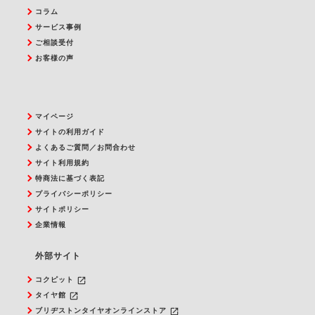
コラム
サービス事例
ご相談受付
お客様の声
マイページ
サイトの利用ガイド
よくあるご質問／お問合わせ
サイト利用規約
特商法に基づく表記
プライバシーポリシー
サイトポリシー
企業情報
外部サイト
launch
コクピット
launch
タイヤ館
launch
ブリヂストンタイヤオンラインストア