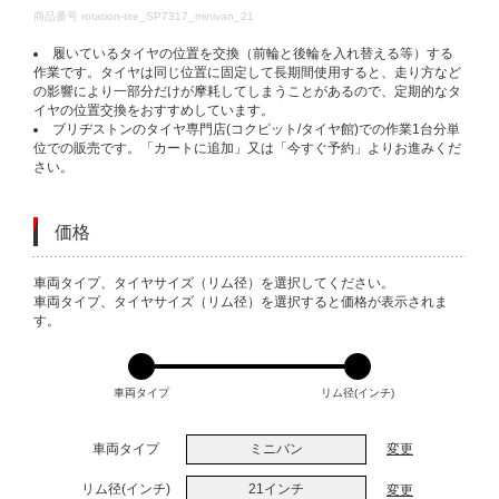
DETAILS
商品番号
rotation-tire_SP7317_minivan_21
履いているタイヤの位置を交換（前輪と後輪を入れ替える等）する
作業です。タイヤは同じ位置に固定して長期間使用すると、走り方など
の影響により一部分だけが摩耗してしまうことがあるので、定期的なタ
イヤの位置交換をおすすめしています。
ブリヂストンのタイヤ専門店(コクピット/タイヤ館)での作業1台分単
位での販売です。「カートに追加」又は「今すぐ予約」よりお進みくだ
さい。
価格
VARIATIONS
車両タイプ、タイヤサイズ（リム径）を選択してください。
車両タイプ、タイヤサイズ（リム径）を選択すると価格が表示されま
す。
車両タイプ
リム径(インチ)
車両タイプ
ミニバン
変更
リム径(インチ)
21インチ
変更