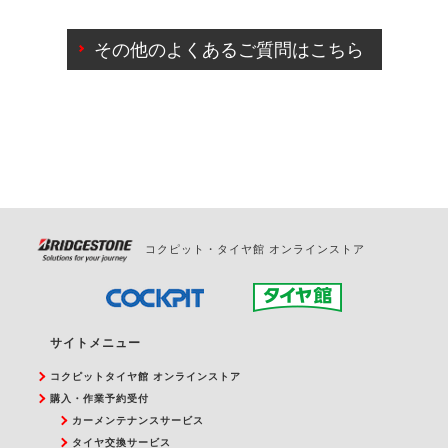
ご来店予約日の3営業日前までマイページからの予約
日変更が可能です。
その他のよくあるご質問はこちら
ご来店予約日の3営業日前を過ぎている場合のご予約
の日時変更につきましては、直接ご予約の店舗まで
お問合せください。
また、やむを得ない事由によりご予約のキャンセル
をご希望の際は、直接ご予約いただいた店舗へご連
絡ください。
コクピット・タイヤ館 オンラインストア
サイトメニュー
コクピットタイヤ館 オンラインストア
購入・作業予約受付
カーメンテナンスサービス
タイヤ交換サービス