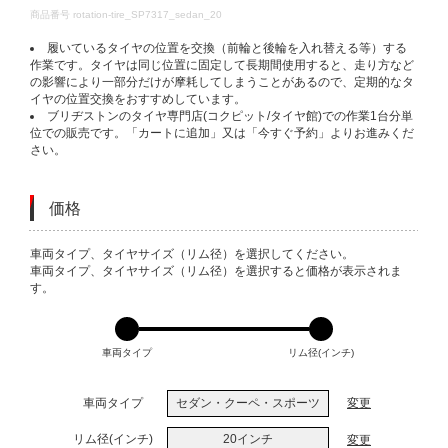
DETAILS
商品番号
rotation-tire_SP7317_sedan_20
履いているタイヤの位置を交換（前輪と後輪を入れ替える等）する
作業です。タイヤは同じ位置に固定して長期間使用すると、走り方など
の影響により一部分だけが摩耗してしまうことがあるので、定期的なタ
イヤの位置交換をおすすめしています。
ブリヂストンのタイヤ専門店(コクピット/タイヤ館)での作業1台分単
位での販売です。「カートに追加」又は「今すぐ予約」よりお進みくだ
さい。
価格
VARIATIONS
車両タイプ、タイヤサイズ（リム径）を選択してください。
車両タイプ、タイヤサイズ（リム径）を選択すると価格が表示されま
す。
車両タイプ
リム径(インチ)
車両タイプ
セダン・クーペ・スポーツ
変更
リム径(インチ)
20インチ
変更