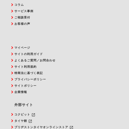
コラム
サービス事例
ご相談受付
お客様の声
マイページ
サイトの利用ガイド
よくあるご質問／お問合わせ
サイト利用規約
特商法に基づく表記
プライバシーポリシー
サイトポリシー
企業情報
外部サイト
launch
コクピット
launch
タイヤ館
launch
ブリヂストンタイヤオンラインストア