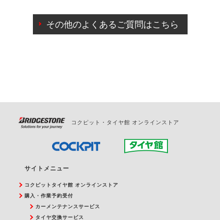
ご来店予約日の3営業日前までマイページからの予約
日変更が可能です。
その他のよくあるご質問はこちら
ご来店予約日の3営業日前を過ぎている場合のご予約
の日時変更につきましては、直接ご予約の店舗まで
お問合せください。
また、やむを得ない事由によりご予約のキャンセル
をご希望の際は、直接ご予約いただいた店舗へご連
絡ください。
コクピット・タイヤ館 オンラインストア
サイトメニュー
コクピットタイヤ館 オンラインストア
購入・作業予約受付
カーメンテナンスサービス
タイヤ交換サービス