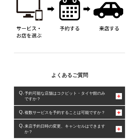
よくあるご質問
予約可能な店舗はコクピット・タイヤ館のみ
ですか？
コクピット・タイヤ館のみとなります。
複数サービスを予約することは可能ですか？
複数サービスのご予約は可能です。
来店予約日時の変更、キャンセルはできます
か？
一部の商品・サービスの組み合わせに限り、同時にご予約が
出来ないものもございます。