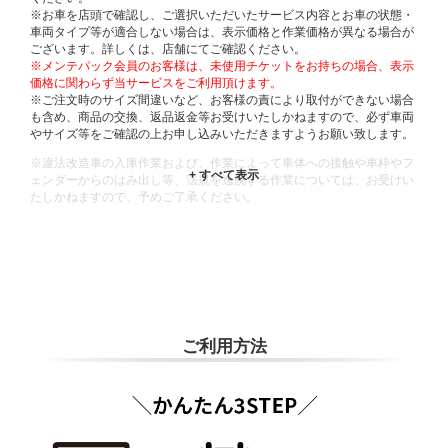
※お車を店頭で確認し、ご選択いただいたサービス内容とお車の状態・
車両タイプ等が適合しない場合は、表示価格と作業価格が異なる場合が
ございます。詳しくは、店舗にてご確認ください。
※メンテパック会員のお客様は、未使用チケットをお持ちの場合、表示
価格に関わらず当サービスをご利用頂けます。
※ご注文時のサイズ間違いなど、お客様の責により取付ができない場合
も含め、商品の交換、返品返金等お受けいたしかねますので、必ず車両
やサイズ等をご確認の上お申し込みいただきますようお願い致します。
※違法改造車の入庫作業および、作業によって車体への接触や車枠やフ
ェンダーからのはみ出し等、法規を逸脱する作業については、お受けい
たしかねますので、予めご了承ください。
※輸入車や一部希少車種等には対応できない場合もございます。
※おクルマの状態(作業の安全性を確保できない場合など含め)によって
は、ご来店当日であっても、作業をお断りさせて頂く場合もございま
す。
ADDITIONAL
INFORMATION
ご利用方法