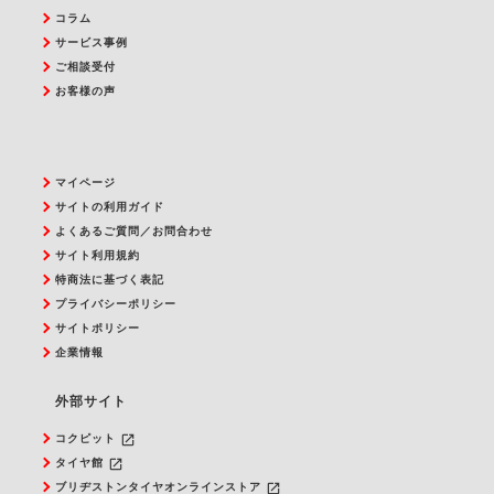
コラム
サービス事例
ご相談受付
お客様の声
マイページ
サイトの利用ガイド
よくあるご質問／お問合わせ
サイト利用規約
特商法に基づく表記
プライバシーポリシー
サイトポリシー
企業情報
外部サイト
launch
コクピット
launch
タイヤ館
launch
ブリヂストンタイヤオンラインストア