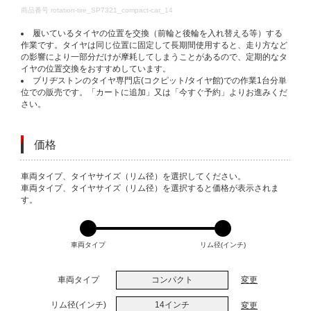
DETAILS
商品番号
rotation-tire_SP7321_compact-car_14
履いているタイヤの位置を交換（前輪と後輪を入れ替える等）する
作業です。タイヤは同じ位置に固定して長期間使用すると、走り方など
の影響により一部分だけが摩耗してしまうことがあるので、定期的なタ
イヤの位置交換をおすすめしています。
ブリヂストンのタイヤ専門店(コクピット/タイヤ館)での作業1台分単
位での販売です。「カートに追加」又は「今すぐ予約」よりお進みくだ
さい。
価格
VARIATIONS
車両タイプ、タイヤサイズ（リム径）を選択してください。
車両タイプ、タイヤサイズ（リム径）を選択すると価格が表示されま
す。
車両タイプ
リム径(インチ)
車両タイプ
コンパクト
変更
リム径(インチ)
14インチ
変更