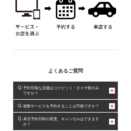
よくあるご質問
予約可能な店舗はコクピット・タイヤ館のみ
ですか？
コクピット・タイヤ館のみとなります。
複数サービスを予約することは可能ですか？
複数サービスのご予約は可能です。
来店予約日時の変更、キャンセルはできます
か？
一部の商品・サービスの組み合わせに限り、同時にご予約が
出来ないものもございます。