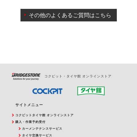
ご来店予約日の3営業日前までマイページからの予約
日変更が可能です。
その他のよくあるご質問はこちら
ご来店予約日の3営業日前を過ぎている場合のご予約
の日時変更につきましては、直接ご予約の店舗まで
お問合せください。
また、やむを得ない事由によりご予約のキャンセル
をご希望の際は、直接ご予約いただいた店舗へご連
絡ください。
コクピット・タイヤ館 オンラインストア
サイトメニュー
コクピットタイヤ館 オンラインストア
購入・作業予約受付
カーメンテナンスサービス
タイヤ交換サービス