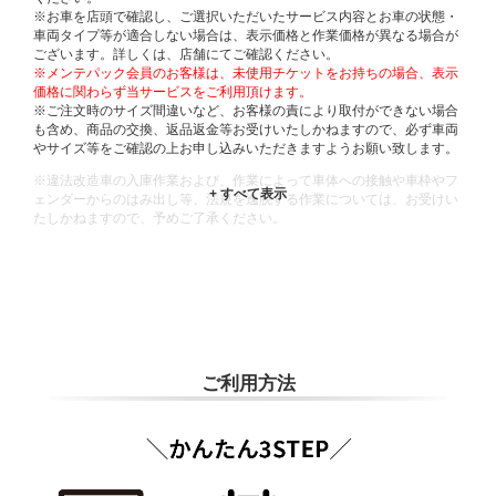
※お車を店頭で確認し、ご選択いただいたサービス内容とお車の状態・
車両タイプ等が適合しない場合は、表示価格と作業価格が異なる場合が
ございます。詳しくは、店舗にてご確認ください。
※メンテパック会員のお客様は、未使用チケットをお持ちの場合、表示
価格に関わらず当サービスをご利用頂けます。
※ご注文時のサイズ間違いなど、お客様の責により取付ができない場合
も含め、商品の交換、返品返金等お受けいたしかねますので、必ず車両
やサイズ等をご確認の上お申し込みいただきますようお願い致します。
※違法改造車の入庫作業および、作業によって車体への接触や車枠やフ
ェンダーからのはみ出し等、法規を逸脱する作業については、お受けい
たしかねますので、予めご了承ください。
※輸入車や一部希少車種等には対応できない場合もございます。
※おクルマの状態(作業の安全性を確保できない場合など含め)によって
は、ご来店当日であっても、作業をお断りさせて頂く場合もございま
す。
ADDITIONAL
INFORMATION
ご利用方法