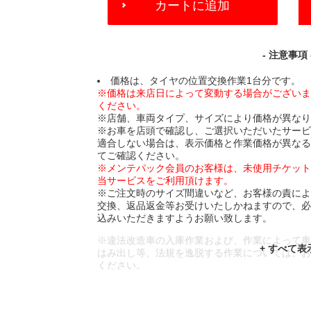
カートに追加
TO
CART
OPTIONS
- 注意事項 
価格は、タイヤの位置交換作業1台分です。
※価格は来店日によって変動する場合がござい
ください。
※店舗、車両タイプ、サイズにより価格が異な
※お車を店頭で確認し、ご選択いただいたサー
適合しない場合は、表示価格と作業価格が異な
てご確認ください。
※メンテパック会員のお客様は、未使用チケッ
当サービスをご利用頂けます。
※ご注文時のサイズ間違いなど、お客様の責に
交換、返品返金等お受けいたしかねますので、
込みいただきますようお願い致します。
※違法改造車の入庫作業および、作業によって
はみ出し等、法規を逸脱する作業については、
ください。
※輸入車や一部希少車種等には対応できない場
※おクルマの状態(作業の安全性を確保できない
であっても、作業をお断りさせて頂く場合もご