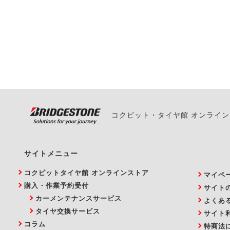
一部の商品・サービスの組み合
ご来店予約日の3営業
ご来店予約日の3営業
ください。
また、やむを得ない事
い。
コクピット・タイヤ館 オンライ
サイトメニュー
コクピットタイヤ館 オンラインストア
マイペ
購入・作業予約受付
サイト
カーメンテナンスサービス
よくあ
タイヤ交換サービス
サイト
コラム
特商法