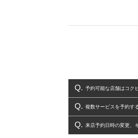
予約可能な店舗はコク
複数サービスを予約す
コクピット・タイヤ館
来店予約日時の変更、
複数サービスのご予約