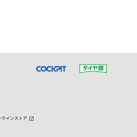
接ご予約の店舗までお問合せ
だいた店舗へご連絡くださ
launch
ンラインストア