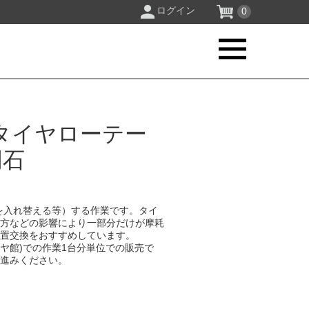
ログイン
0
タイヤローテー
明石
を入れ替える等）する作業です。タイ
り方などの影響により一部分だけが摩耗
位置交換をおすすめしています。
イヤ館)での作業1台分単位での販売で
お進みください。