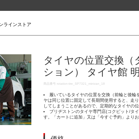
ンラインストア
タイヤの位置交換（
ション） タイヤ館 
DETAILS
商品番号
rotation-tire_SP7321_minivan_18
履いているタイヤの位置を交換（前輪と後輪
ヤは同じ位置に固定して長期間使用すると、走
してしまうことがあるので、定期的なタイヤの
ブリヂストンのタイヤ専門店(コクピット/タ
す。「カートに追加」又は「今すぐ予約」より
価格