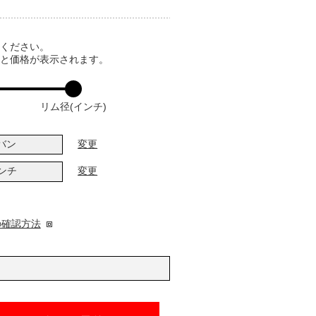
てください。
ると価格が表示されます。
リム径(インチ)
バン
変更
インチ
変更
の確認方法