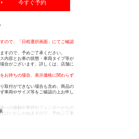
今すぐ予約
-
ますので、「日程選択画面」にてご確認
りますので、予めご了承ください。
ビス内容とお車の状態・車両タイプ等が
る場合がございます。詳しくは、店舗に
トをお持ちの場合、表示価格に関わらず
より取付ができない場合も含め、商品の
必ず車両やサイズ等をご確認の上お申し
車体への接触や車枠やフェンダーからの
お受けいたしかねますので、予めご了承
合もございます。
場合など含め)によっては、ご来店当日
ざいます。