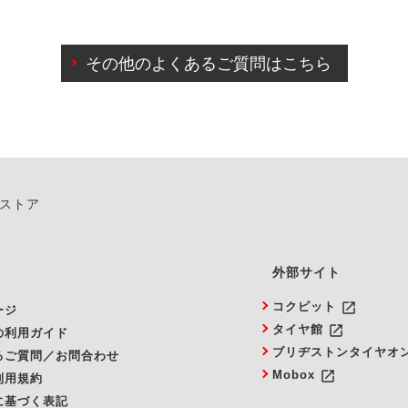
わせに限り、同時にご予約が出来ないものもございます。
日前までマイページからの予約日変更が可能です。
日前を過ぎている場合のご予約の日時変更につきましては、直
その他のよくあるご質問はこちら
由によりご予約のキャンセルをご希望の際は、直接ご予約いた
ンストア
外部サイト
launch
コクピット
ージ
launch
タイヤ館
の利用ガイド
ブリヂストンタイヤオ
るご質問／お問合わせ
launch
Mobox
利用規約
に基づく表記