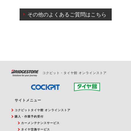
ご来店予約日の3営業日前までマイページからの予約
日変更が可能です。
その他のよくあるご質問はこちら
ご来店予約日の3営業日前を過ぎている場合のご予約
の日時変更につきましては、直接ご予約の店舗まで
お問合せください。
また、やむを得ない事由によりご予約のキャンセル
をご希望の際は、直接ご予約いただいた店舗へご連
絡ください。
コクピット・タイヤ館 オンラインストア
サイトメニュー
コクピットタイヤ館 オンラインストア
購入・作業予約受付
カーメンテナンスサービス
タイヤ交換サービス