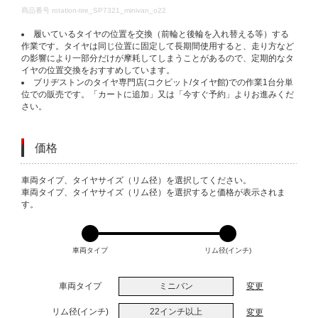
DETAILS
商品番号
rotation-tire_SP7321_minivan_o22
履いているタイヤの位置を交換（前輪と後輪を入れ替える等）する
作業です。タイヤは同じ位置に固定して長期間使用すると、走り方など
の影響により一部分だけが摩耗してしまうことがあるので、定期的なタ
イヤの位置交換をおすすめしています。
ブリヂストンのタイヤ専門店(コクピット/タイヤ館)での作業1台分単
位での販売です。「カートに追加」又は「今すぐ予約」よりお進みくだ
さい。
価格
VARIATIONS
車両タイプ、タイヤサイズ（リム径）を選択してください。
車両タイプ、タイヤサイズ（リム径）を選択すると価格が表示されま
す。
車両タイプ
リム径(インチ)
車両タイプ
ミニバン
変更
リム径(インチ)
22インチ以上
変更