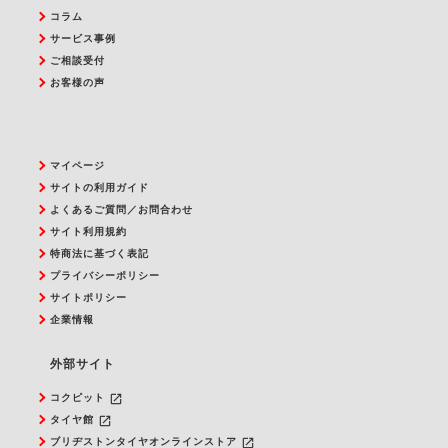
コラム
サービス事例
ご相談受付
お客様の声
マイページ
サイトの利用ガイド
よくあるご質問／お問合わせ
サイト利用規約
特商法に基づく表記
プライバシーポリシー
サイトポリシー
企業情報
外部サイト
launch
コクピット
launch
タイヤ館
launch
ブリヂストンタイヤオンラインストア