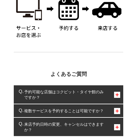
よくあるご質問
予約可能な店舗はコクピット・タイヤ館のみ
ですか？
コクピット・タイヤ館のみとなります。
複数サービスを予約することは可能ですか？
複数サービスのご予約は可能です。
来店予約日時の変更、キャンセルはできます
か？
一部の商品・サービスの組み合わせに限り、同時にご予約が
出来ないものもございます。