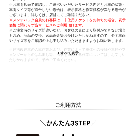
※お車を店頭で確認し、ご選択いただいたサービス内容とお車の状態・
車両タイプ等が適合しない場合は、表示価格と作業価格が異なる場合が
ございます。詳しくは、店舗にてご確認ください。
※メンテパック会員のお客様は、未使用チケットをお持ちの場合、表示
価格に関わらず当サービスをご利用頂けます。
※ご注文時のサイズ間違いなど、お客様の責により取付ができない場合
も含め、商品の交換、返品返金等お受けいたしかねますので、必ず車両
やサイズ等をご確認の上お申し込みいただきますようお願い致します。
※違法改造車の入庫作業および、作業によって車体への接触や車枠やフ
ェンダーからのはみ出し等、法規を逸脱する作業については、お受けい
たしかねますので、予めご了承ください。
※輸入車や一部希少車種等には対応できない場合もございます。
※おクルマの状態(作業の安全性を確保できない場合など含め)によって
は、ご来店当日であっても、作業をお断りさせて頂く場合もございま
す。
ADDITIONAL
INFORMATION
ご利用方法