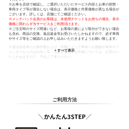
※お車を店頭で確認し、ご選択いただいたサービス内容とお車の状態・
車両タイプ等が適合しない場合は、表示価格と作業価格が異なる場合が
ございます。詳しくは、店舗にてご確認ください。
※メンテパック会員のお客様は、未使用チケットをお持ちの場合、表示
価格に関わらず当サービスをご利用頂けます。
※ご注文時のサイズ間違いなど、お客様の責により取付ができない場合
も含め、商品の交換、返品返金等お受けいたしかねますので、必ず車両
やサイズ等をご確認の上お申し込みいただきますようお願い致します。
※違法改造車の入庫作業および、作業によって車体への接触や車枠やフ
ェンダーからのはみ出し等、法規を逸脱する作業については、お受けい
たしかねますので、予めご了承ください。
※輸入車や一部希少車種等には対応できない場合もございます。
※おクルマの状態(作業の安全性を確保できない場合など含め)によって
は、ご来店当日であっても、作業をお断りさせて頂く場合もございま
す。
ADDITIONAL
INFORMATION
ご利用方法