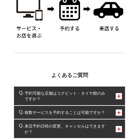
よくあるご質問
予約可能な店舗はコクピット・タイヤ館のみ
ですか？
コクピット・タイヤ館のみとなります。
複数サービスを予約することは可能ですか？
複数サービスのご予約は可能です。
来店予約日時の変更、キャンセルはできます
か？
一部の商品・サービスの組み合わせに限り、同時にご予約が
出来ないものもございます。