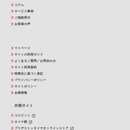
コラム
サービス事例
ご相談受付
お客様の声
マイページ
サイトの利用ガイド
よくあるご質問／お問合わせ
サイト利用規約
特商法に基づく表記
プライバシーポリシー
サイトポリシー
企業情報
外部サイト
launch
コクピット
launch
タイヤ館
launch
ブリヂストンタイヤオンラインストア