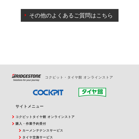
ご来店予約日の3営業日前までマイページからの予約
日変更が可能です。
その他のよくあるご質問はこちら
ご来店予約日の3営業日前を過ぎている場合のご予約
の日時変更につきましては、直接ご予約の店舗まで
お問合せください。
また、やむを得ない事由によりご予約のキャンセル
をご希望の際は、直接ご予約いただいた店舗へご連
絡ください。
コクピット・タイヤ館 オンラインストア
サイトメニュー
コクピットタイヤ館 オンラインストア
購入・作業予約受付
カーメンテナンスサービス
タイヤ交換サービス