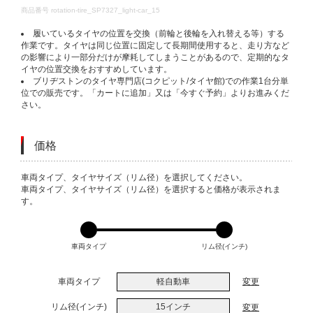
DETAILS
商品番号
rotation-tire_SP7327_light-car_15
履いているタイヤの位置を交換（前輪と後輪を入れ替える等）する
作業です。タイヤは同じ位置に固定して長期間使用すると、走り方など
の影響により一部分だけが摩耗してしまうことがあるので、定期的なタ
イヤの位置交換をおすすめしています。
ブリヂストンのタイヤ専門店(コクピット/タイヤ館)での作業1台分単
位での販売です。「カートに追加」又は「今すぐ予約」よりお進みくだ
さい。
価格
VARIATIONS
車両タイプ、タイヤサイズ（リム径）を選択してください。
車両タイプ、タイヤサイズ（リム径）を選択すると価格が表示されま
す。
車両タイプ
リム径(インチ)
車両タイプ
軽自動車
変更
リム径(インチ)
15インチ
変更