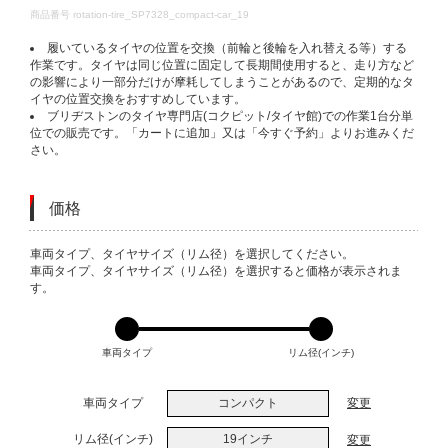
DETAILS
商品番号
rotation-tire_SP7328_compact-car_19
履いているタイヤの位置を交換（前輪と後輪を入れ替える等）する
作業です。タイヤは同じ位置に固定して長期間使用すると、走り方など
の影響により一部分だけが摩耗してしまうことがあるので、定期的なタ
イヤの位置交換をおすすめしています。
ブリヂストンのタイヤ専門店(コクピット/タイヤ館)での作業1台分単
位での販売です。「カートに追加」又は「今すぐ予約」よりお進みくだ
さい。
価格
VARIATIONS
車両タイプ、タイヤサイズ（リム径）を選択してください。
車両タイプ、タイヤサイズ（リム径）を選択すると価格が表示されま
す。
車両タイプ
リム径(インチ)
車両タイプ
コンパクト
変更
リム径(インチ)
19インチ
変更