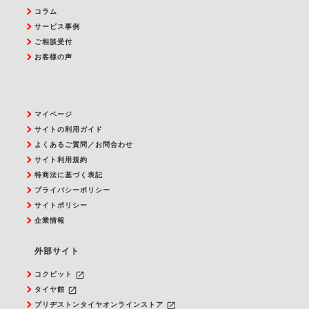
コラム
サービス事例
ご相談受付
お客様の声
マイページ
サイトの利用ガイド
よくあるご質問／お問合わせ
サイト利用規約
特商法に基づく表記
プライバシーポリシー
サイトポリシー
企業情報
外部サイト
launch
コクピット
launch
タイヤ館
launch
ブリヂストンタイヤオンラインストア