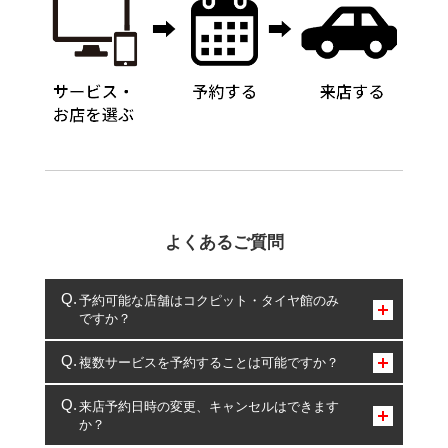
よくあるご質問
予約可能な店舗はコクピット・タイヤ館のみ
ですか？
コクピット・タイヤ館のみとなります。
複数サービスを予約することは可能ですか？
複数サービスのご予約は可能です。
来店予約日時の変更、キャンセルはできます
か？
一部の商品・サービスの組み合わせに限り、同時にご予約が
出来ないものもございます。