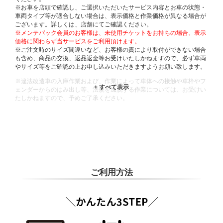
※お車を店頭で確認し、ご選択いただいたサービス内容とお車の状態・
車両タイプ等が適合しない場合は、表示価格と作業価格が異なる場合が
ございます。詳しくは、店舗にてご確認ください。
※メンテパック会員のお客様は、未使用チケットをお持ちの場合、表示
価格に関わらず当サービスをご利用頂けます。
※ご注文時のサイズ間違いなど、お客様の責により取付ができない場合
も含め、商品の交換、返品返金等お受けいたしかねますので、必ず車両
やサイズ等をご確認の上お申し込みいただきますようお願い致します。
※違法改造車の入庫作業および、作業によって車体への接触や車枠やフ
ェンダーからのはみ出し等、法規を逸脱する作業については、お受けい
たしかねますので、予めご了承ください。
※輸入車や一部希少車種等には対応できない場合もございます。
※おクルマの状態(作業の安全性を確保できない場合など含め)によって
は、ご来店当日であっても、作業をお断りさせて頂く場合もございま
す。
ADDITIONAL
INFORMATION
ご利用方法