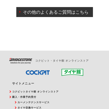
ご来店予約日の3営業日前までマイページからの予約
日変更が可能です。
その他のよくあるご質問はこちら
ご来店予約日の3営業日前を過ぎている場合のご予約
の日時変更につきましては、直接ご予約の店舗まで
お問合せください。
また、やむを得ない事由によりご予約のキャンセル
をご希望の際は、直接ご予約いただいた店舗へご連
絡ください。
コクピット・タイヤ館 オンラインストア
サイトメニュー
コクピットタイヤ館 オンラインストア
購入・作業予約受付
カーメンテナンスサービス
タイヤ交換サービス