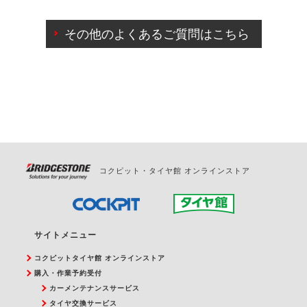
ご来店予約日の3営業日前までマイページからの予約
日変更が可能です。
その他のよくあるご質問はこちら
ご来店予約日の3営業日前を過ぎている場合のご予約
の日時変更につきましては、直接ご予約の店舗まで
お問合せください。
また、やむを得ない事由によりご予約のキャンセル
をご希望の際は、直接ご予約いただいた店舗へご連
絡ください。
コクピット・タイヤ館 オンラインストア
サイトメニュー
コクピットタイヤ館 オンラインストア
購入・作業予約受付
カーメンテナンスサービス
タイヤ交換サービス