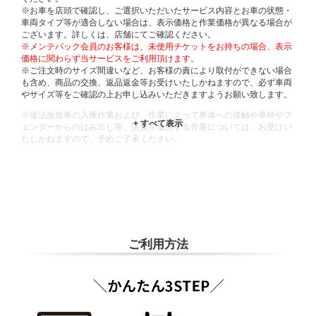
※お車を店頭で確認し、ご選択いただいたサービス内容とお車の状態・
車両タイプ等が適合しない場合は、表示価格と作業価格が異なる場合が
ございます。詳しくは、店舗にてご確認ください。
※メンテパック会員のお客様は、未使用チケットをお持ちの場合、表示
価格に関わらず当サービスをご利用頂けます。
※ご注文時のサイズ間違いなど、お客様の責により取付ができない場合
も含め、商品の交換、返品返金等お受けいたしかねますので、必ず車両
やサイズ等をご確認の上お申し込みいただきますようお願い致します。
※違法改造車の入庫作業および、作業によって車体への接触や車枠やフ
ェンダーからのはみ出し等、法規を逸脱する作業については、お受けい
たしかねますので、予めご了承ください。
※輸入車や一部希少車種等には対応できない場合もございます。
※おクルマの状態(作業の安全性を確保できない場合など含め)によって
は、ご来店当日であっても、作業をお断りさせて頂く場合もございま
す。
ADDITIONAL
INFORMATION
ご利用方法