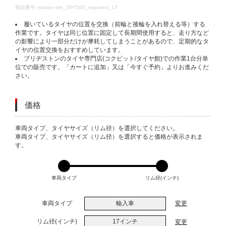
DETAILS
商品番号
rotation-tire_SP7503_imported_17
履いているタイヤの位置を交換（前輪と後輪を入れ替える等）する
作業です。タイヤは同じ位置に固定して長期間使用すると、走り方など
の影響により一部分だけが摩耗してしまうことがあるので、定期的なタ
イヤの位置交換をおすすめしています。
ブリヂストンのタイヤ専門店(コクピット/タイヤ館)での作業1台分単
位での販売です。「カートに追加」又は「今すぐ予約」よりお進みくだ
さい。
価格
VARIATIONS
車両タイプ、タイヤサイズ（リム径）を選択してください。
車両タイプ、タイヤサイズ（リム径）を選択すると価格が表示されま
す。
車両タイプ
リム径(インチ)
車両タイプ
輸入車
変更
リム径(インチ)
17インチ
変更