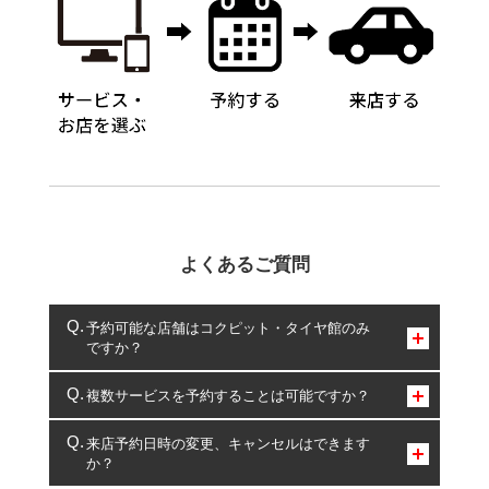
よくあるご質問
予約可能な店舗はコクピット・タイヤ館のみ
ですか？
コクピット・タイヤ館のみとなります。
複数サービスを予約することは可能ですか？
複数サービスのご予約は可能です。
来店予約日時の変更、キャンセルはできます
か？
一部の商品・サービスの組み合わせに限り、同時にご予約が
出来ないものもございます。