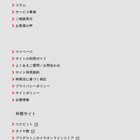
コラム
サービス事例
ご相談受付
お客様の声
マイページ
サイトの利用ガイド
よくあるご質問／お問合わせ
サイト利用規約
特商法に基づく表記
プライバシーポリシー
サイトポリシー
企業情報
外部サイト
launch
コクピット
launch
タイヤ館
launch
ブリヂストンタイヤオンラインストア