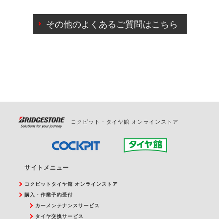
ご来店予約日の3営業日前までマイページからの予約
日変更が可能です。
その他のよくあるご質問はこちら
ご来店予約日の3営業日前を過ぎている場合のご予約
の日時変更につきましては、直接ご予約の店舗まで
お問合せください。
また、やむを得ない事由によりご予約のキャンセル
をご希望の際は、直接ご予約いただいた店舗へご連
絡ください。
コクピット・タイヤ館 オンラインストア
サイトメニュー
コクピットタイヤ館 オンラインストア
購入・作業予約受付
カーメンテナンスサービス
タイヤ交換サービス