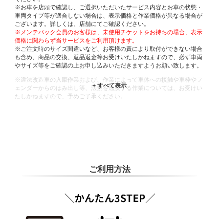
※お車を店頭で確認し、ご選択いただいたサービス内容とお車の状態・
車両タイプ等が適合しない場合は、表示価格と作業価格が異なる場合が
ございます。詳しくは、店舗にてご確認ください。
※メンテパック会員のお客様は、未使用チケットをお持ちの場合、表示
価格に関わらず当サービスをご利用頂けます。
※ご注文時のサイズ間違いなど、お客様の責により取付ができない場合
も含め、商品の交換、返品返金等お受けいたしかねますので、必ず車両
やサイズ等をご確認の上お申し込みいただきますようお願い致します。
※違法改造車の入庫作業および、作業によって車体への接触や車枠やフ
ェンダーからのはみ出し等、法規を逸脱する作業については、お受けい
たしかねますので、予めご了承ください。
※輸入車や一部希少車種等には対応できない場合もございます。
※おクルマの状態(作業の安全性を確保できない場合など含め)によって
は、ご来店当日であっても、作業をお断りさせて頂く場合もございま
す。
ADDITIONAL
INFORMATION
ご利用方法