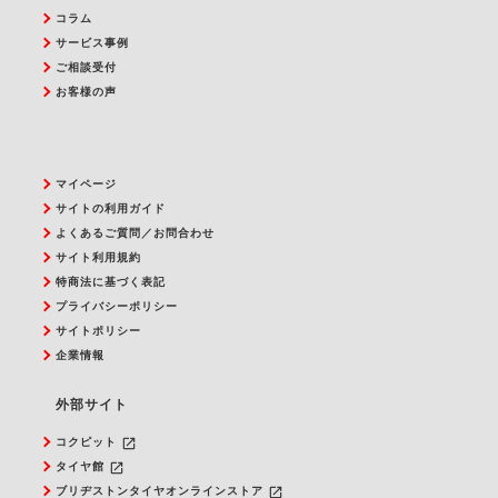
コラム
サービス事例
ご相談受付
お客様の声
マイページ
サイトの利用ガイド
よくあるご質問／お問合わせ
サイト利用規約
特商法に基づく表記
プライバシーポリシー
サイトポリシー
企業情報
外部サイト
launch
コクピット
launch
タイヤ館
launch
ブリヂストンタイヤオンラインストア