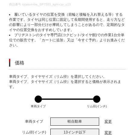
DETAILS
商品番号
rotation-tire_SP7503_light-car_u13
履いているタイヤの位置を交換（前輪と後輪を入れ替える等）する
作業です。タイヤは同じ位置に固定して長期間使用すると、走り方など
の影響により一部分だけが摩耗してしまうことがあるので、定期的なタ
イヤの位置交換をおすすめしています。
ブリヂストンのタイヤ専門店(コクピット/タイヤ館)での作業1台分単
位での販売です。「カートに追加」又は「今すぐ予約」よりお進みくだ
さい。
価格
VARIATIONS
車両タイプ、タイヤサイズ（リム径）を選択してください。
車両タイプ、タイヤサイズ（リム径）を選択すると価格が表示されま
す。
車両タイプ
リム径(インチ)
車両タイプ
軽自動車
変更
リム径(インチ)
13インチ以下
変更