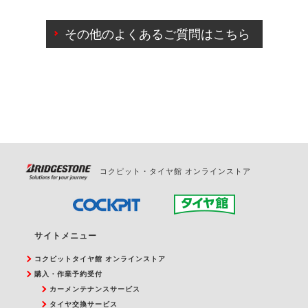
ご来店予約日の3営業日前までマイページからの予約
日変更が可能です。
その他のよくあるご質問はこちら
ご来店予約日の3営業日前を過ぎている場合のご予約
の日時変更につきましては、直接ご予約の店舗まで
お問合せください。
また、やむを得ない事由によりご予約のキャンセル
をご希望の際は、直接ご予約いただいた店舗へご連
絡ください。
コクピット・タイヤ館 オンラインストア
サイトメニュー
コクピットタイヤ館 オンラインストア
購入・作業予約受付
カーメンテナンスサービス
タイヤ交換サービス