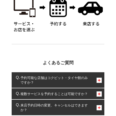
よくあるご質問
予約可能な店舗はコクピット・タイヤ館のみ
ですか？
コクピット・タイヤ館のみとなります。
複数サービスを予約することは可能ですか？
複数サービスのご予約は可能です。
来店予約日時の変更、キャンセルはできます
か？
一部の商品・サービスの組み合わせに限り、同時にご予約が
出来ないものもございます。