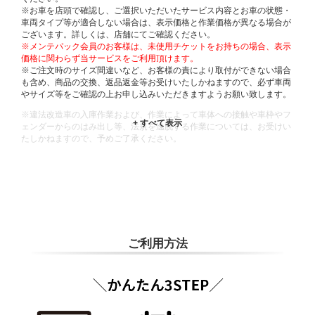
※お車を店頭で確認し、ご選択いただいたサービス内容とお車の状態・
車両タイプ等が適合しない場合は、表示価格と作業価格が異なる場合が
ございます。詳しくは、店舗にてご確認ください。
※メンテパック会員のお客様は、未使用チケットをお持ちの場合、表示
価格に関わらず当サービスをご利用頂けます。
※ご注文時のサイズ間違いなど、お客様の責により取付ができない場合
も含め、商品の交換、返品返金等お受けいたしかねますので、必ず車両
やサイズ等をご確認の上お申し込みいただきますようお願い致します。
※違法改造車の入庫作業および、作業によって車体への接触や車枠やフ
ェンダーからのはみ出し等、法規を逸脱する作業については、お受けい
たしかねますので、予めご了承ください。
※輸入車や一部希少車種等には対応できない場合もございます。
※おクルマの状態(作業の安全性を確保できない場合など含め)によって
は、ご来店当日であっても、作業をお断りさせて頂く場合もございま
す。
ADDITIONAL
INFORMATION
ご利用方法