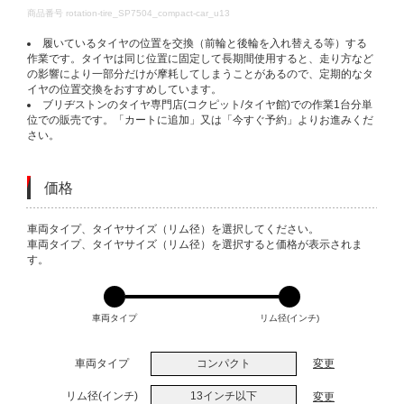
DETAILS
商品番号
rotation-tire_SP7504_compact-car_u13
履いているタイヤの位置を交換（前輪と後輪を入れ替える等）する
作業です。タイヤは同じ位置に固定して長期間使用すると、走り方など
の影響により一部分だけが摩耗してしまうことがあるので、定期的なタ
イヤの位置交換をおすすめしています。
ブリヂストンのタイヤ専門店(コクピット/タイヤ館)での作業1台分単
位での販売です。「カートに追加」又は「今すぐ予約」よりお進みくだ
さい。
価格
VARIATIONS
車両タイプ、タイヤサイズ（リム径）を選択してください。
車両タイプ、タイヤサイズ（リム径）を選択すると価格が表示されま
す。
車両タイプ
リム径(インチ)
車両タイプ
コンパクト
変更
リム径(インチ)
13インチ以下
変更