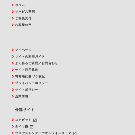
コラム
サービス事例
ご相談受付
お客様の声
マイページ
サイトの利用ガイド
よくあるご質問／お問合わせ
サイト利用規約
特商法に基づく表記
プライバシーポリシー
サイトポリシー
企業情報
外部サイト
launch
コクピット
launch
タイヤ館
launch
ブリヂストンタイヤオンラインストア