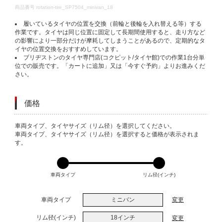
DETAILS
商品番号
rotation-tire_SP7504_minivan_18
履いているタイヤの位置を交換（前輪と後輪を入れ替える等）する
作業です。タイヤは同じ位置に固定して長期間使用すると、走り方など
の影響により一部分だけが摩耗してしまうことがあるので、定期的なタ
イヤの位置交換をおすすめしています。
ブリヂストンのタイヤ専門店(コクピット/タイヤ館)での作業1台分単
位での販売です。「カートに追加」又は「今すぐ予約」よりお進みくだ
さい。
価格
VARIATIONS
車両タイプ、タイヤサイズ（リム径）を選択してください。
車両タイプ、タイヤサイズ（リム径）を選択すると価格が表示されま
す。
車両タイプ
リム径(インチ)
車両タイプ
ミニバン
変更
リム径(インチ)
18インチ
変更