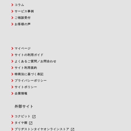
コラム
サービス事例
ご相談受付
お客様の声
マイページ
サイトの利用ガイド
よくあるご質問／お問合わせ
サイト利用規約
特商法に基づく表記
プライバシーポリシー
サイトポリシー
企業情報
外部サイト
launch
コクピット
launch
タイヤ館
launch
ブリヂストンタイヤオンラインストア