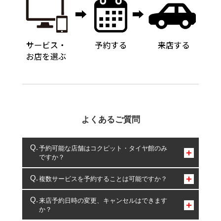
よくあるご質問
予約可能な店舗はコクピット・タイヤ館のみ
ですか？
コクピット・タイヤ館のみとなります。
複数サービスを予約することは可能ですか？
複数サービスのご予約は可能です。
来店予約日時の変更、キャンセルはできます
か？
一部の商品・サービスの組み合わせに限り、同時にご予約が
出来ないものもございます。