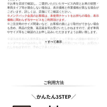
※お車を店頭で確認し、ご選択いただいたサービス内容とお車の状態・
車両タイプ等が適合しない場合は、表示価格と作業価格が異なる場合が
ございます。詳しくは、店舗にてご確認ください。
※メンテパック会員のお客様は、未使用チケットをお持ちの場合、表示
価格に関わらず当サービスをご利用頂けます。
※ご注文時のサイズ間違いなど、お客様の責により取付ができない場合
も含め、商品の交換、返品返金等お受けいたしかねますので、必ず車両
やサイズ等をご確認の上お申し込みいただきますようお願い致します。
※違法改造車の入庫作業および、作業によって車体への接触や車枠やフ
ェンダーからのはみ出し等、法規を逸脱する作業については、お受けい
たしかねますので、予めご了承ください。
※輸入車や一部希少車種等には対応できない場合もございます。
※おクルマの状態(作業の安全性を確保できない場合など含め)によって
は、ご来店当日であっても、作業をお断りさせて頂く場合もございま
す。
ADDITIONAL
INFORMATION
ご利用方法