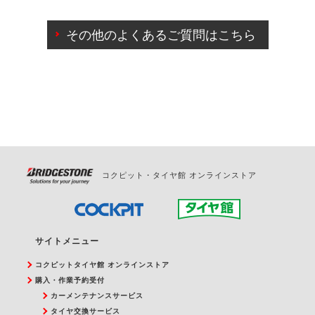
ご来店予約日の3営業日前までマイページからの予約
日変更が可能です。
その他のよくあるご質問はこちら
ご来店予約日の3営業日前を過ぎている場合のご予約
の日時変更につきましては、直接ご予約の店舗まで
お問合せください。
また、やむを得ない事由によりご予約のキャンセル
をご希望の際は、直接ご予約いただいた店舗へご連
絡ください。
コクピット・タイヤ館 オンラインストア
サイトメニュー
コクピットタイヤ館 オンラインストア
購入・作業予約受付
カーメンテナンスサービス
タイヤ交換サービス