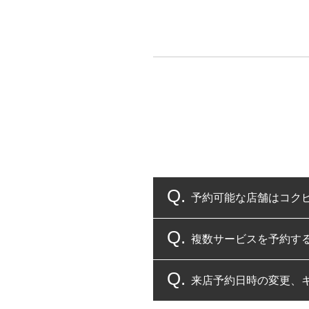
予約可能な店舗はコク
複数サービスを予約す
コクピット・タイヤ館
来店予約日時の変更、
複数サービスのご予約