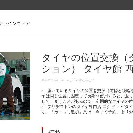
ンラインストア
タイヤの位置交換（
ション） タイヤ館 
DETAILS
商品番号
rotation-tire_SP7505_suv_15
履いているタイヤの位置を交換（前輪と後輪
ヤは同じ位置に固定して長期間使用すると、走
してしまうことがあるので、定期的なタイヤの
ブリヂストンのタイヤ専門店(コクピット/タ
す。「カートに追加」又は「今すぐ予約」より
価格