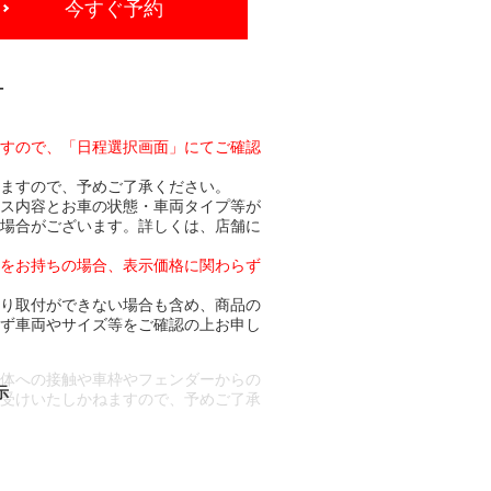
今すぐ予約
-
ますので、「日程選択画面」にてご確認
りますので、予めご了承ください。
ビス内容とお車の状態・車両タイプ等が
る場合がございます。詳しくは、店舗に
トをお持ちの場合、表示価格に関わらず
より取付ができない場合も含め、商品の
必ず車両やサイズ等をご確認の上お申し
車体への接触や車枠やフェンダーからの
お受けいたしかねますので、予めご了承
合もございます。
場合など含め)によっては、ご来店当日
ざいます。