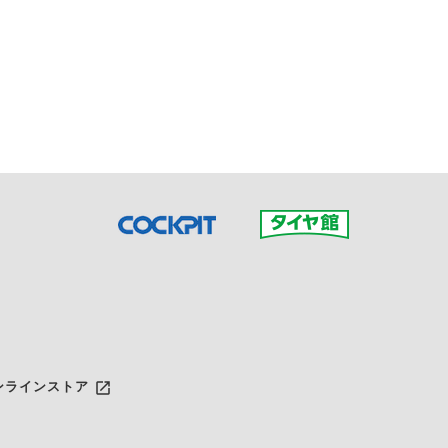
接ご予約の店舗までお問合せ
だいた店舗へご連絡くださ
launch
ンラインストア