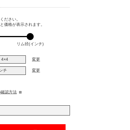
てください。
ると価格が表示されます。
リム径(インチ)
4×4
変更
インチ
変更
の確認方法