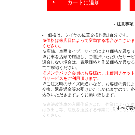
カートに追加
TO
CART
OPTIONS
- 注意事項 
価格は、タイヤの位置交換作業1台分です。
※価格は来店日によって変動する場合がござい
ください。
※店舗、車両タイプ、サイズにより価格が異な
※お車を店頭で確認し、ご選択いただいたサー
適合しない場合は、表示価格と作業価格が異な
てご確認ください。
※メンテパック会員のお客様は、未使用チケッ
当サービスをご利用頂けます。
※ご注文時のサイズ間違いなど、お客様の責に
交換、返品返金等お受けいたしかねますので、
込みいただきますようお願い致します。
※違法改造車の入庫作業および、作業によって
はみ出し等、法規を逸脱する作業については、
ください。
※輸入車や一部希少車種等には対応できない場
※おクルマの状態(作業の安全性を確保できない
であっても、作業をお断りさせて頂く場合もご