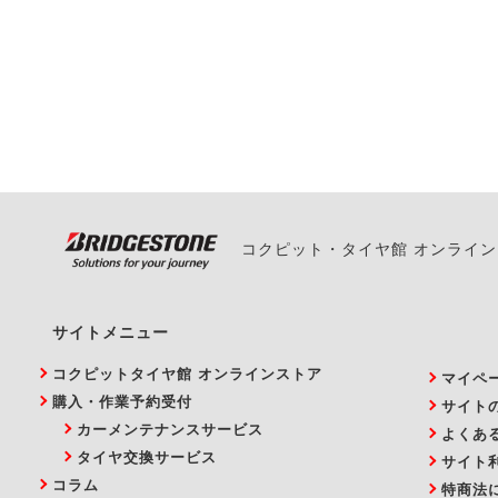
一部の商品・サービスの組み合
ご来店予約日の3営業
ご来店予約日の3営業
ください。
また、やむを得ない事
い。
コクピット・タイヤ館 オンライ
サイトメニュー
コクピットタイヤ館 オンラインストア
マイペ
購入・作業予約受付
サイト
カーメンテナンスサービス
よくあ
タイヤ交換サービス
サイト
コラム
特商法