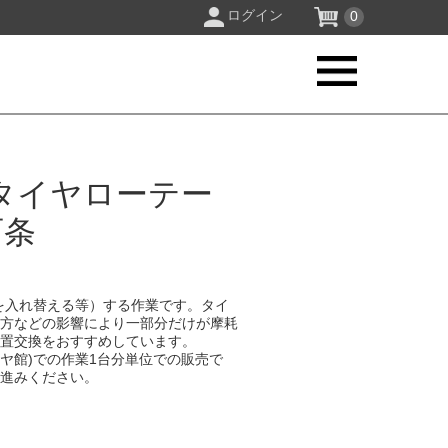
ログイン
0
タイヤローテー
西条
を入れ替える等）する作業です。タイ
り方などの影響により一部分だけが摩耗
位置交換をおすすめしています。
イヤ館)での作業1台分単位での販売で
お進みください。