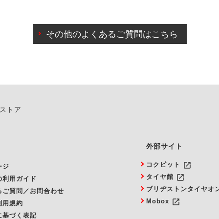
わせに限り、同時にご予約が出来ないものもございます。
日前までマイページからの予約日変更が可能です。
日前を過ぎている場合のご予約の日時変更につきましては、直
その他のよくあるご質問はこちら
由によりご予約のキャンセルをご希望の際は、直接ご予約いた
ンストア
外部サイト
launch
コクピット
ージ
launch
タイヤ館
の利用ガイド
ブリヂストンタイヤオ
るご質問／お問合わせ
launch
Mobox
利用規約
に基づく表記