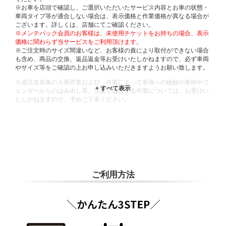
※お車を店頭で確認し、ご選択いただいたサービス内容とお車の状態・
車両タイプ等が適合しない場合は、表示価格と作業価格が異なる場合が
ございます。詳しくは、店舗にてご確認ください。
※メンテパック会員のお客様は、未使用チケットをお持ちの場合、表示
価格に関わらず当サービスをご利用頂けます。
※ご注文時のサイズ間違いなど、お客様の責により取付ができない場合
も含め、商品の交換、返品返金等お受けいたしかねますので、必ず車両
やサイズ等をご確認の上お申し込みいただきますようお願い致します。
※違法改造車の入庫作業および、作業によって車体への接触や車枠やフ
ェンダーからのはみ出し等、法規を逸脱する作業については、お受けい
たしかねますので、予めご了承ください。
※輸入車や一部希少車種等には対応できない場合もございます。
※おクルマの状態(作業の安全性を確保できない場合など含め)によって
は、ご来店当日であっても、作業をお断りさせて頂く場合もございま
す。
ADDITIONAL
INFORMATION
ご利用方法