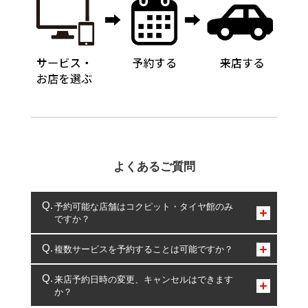
よくあるご質問
予約可能な店舗はコクピット・タイヤ館のみ
ですか？
コクピット・タイヤ館のみとなります。
複数サービスを予約することは可能ですか？
複数サービスのご予約は可能です。
来店予約日時の変更、キャンセルはできます
か？
一部の商品・サービスの組み合わせに限り、同時にご予約が
出来ないものもございます。