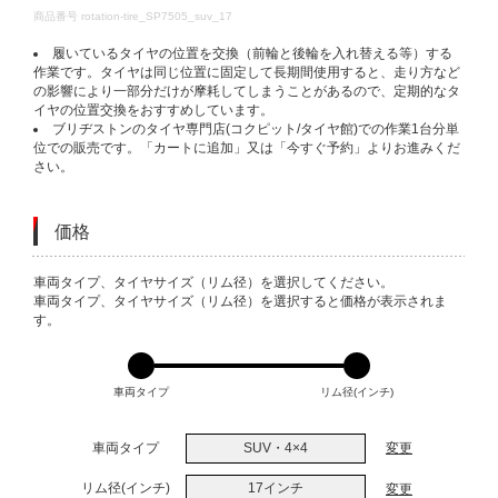
DETAILS
商品番号
rotation-tire_SP7505_suv_17
履いているタイヤの位置を交換（前輪と後輪を入れ替える等）する
作業です。タイヤは同じ位置に固定して長期間使用すると、走り方など
の影響により一部分だけが摩耗してしまうことがあるので、定期的なタ
イヤの位置交換をおすすめしています。
ブリヂストンのタイヤ専門店(コクピット/タイヤ館)での作業1台分単
位での販売です。「カートに追加」又は「今すぐ予約」よりお進みくだ
さい。
価格
VARIATIONS
車両タイプ、タイヤサイズ（リム径）を選択してください。
車両タイプ、タイヤサイズ（リム径）を選択すると価格が表示されま
す。
車両タイプ
リム径(インチ)
車両タイプ
SUV・4×4
変更
リム径(インチ)
17インチ
変更