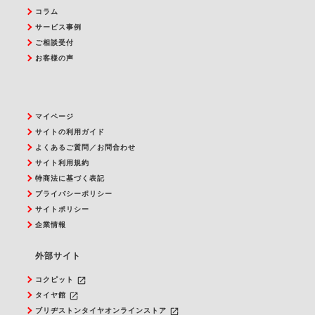
コラム
サービス事例
ご相談受付
お客様の声
マイページ
サイトの利用ガイド
よくあるご質問／お問合わせ
サイト利用規約
特商法に基づく表記
プライバシーポリシー
サイトポリシー
企業情報
外部サイト
launch
コクピット
launch
タイヤ館
launch
ブリヂストンタイヤオンラインストア