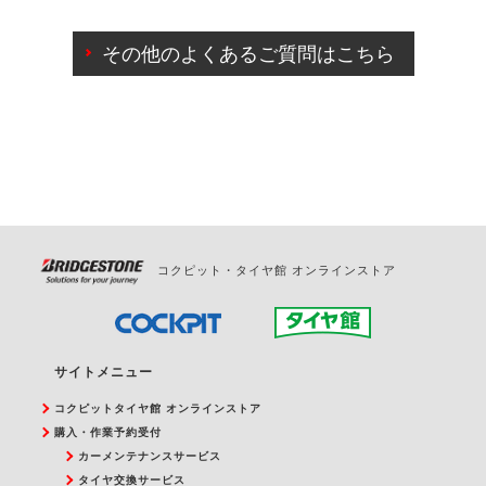
ご来店予約日の3営業日前までマイページからの予約
日変更が可能です。
その他のよくあるご質問はこちら
ご来店予約日の3営業日前を過ぎている場合のご予約
の日時変更につきましては、直接ご予約の店舗まで
お問合せください。
また、やむを得ない事由によりご予約のキャンセル
をご希望の際は、直接ご予約いただいた店舗へご連
絡ください。
コクピット・タイヤ館 オンラインストア
サイトメニュー
コクピットタイヤ館 オンラインストア
購入・作業予約受付
カーメンテナンスサービス
タイヤ交換サービス