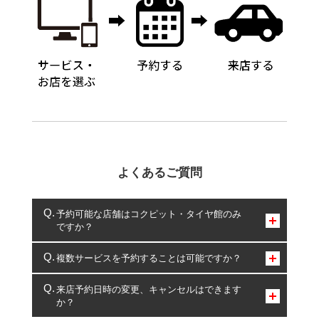
よくあるご質問
予約可能な店舗はコクピット・タイヤ館のみ
ですか？
コクピット・タイヤ館のみとなります。
複数サービスを予約することは可能ですか？
複数サービスのご予約は可能です。
来店予約日時の変更、キャンセルはできます
か？
一部の商品・サービスの組み合わせに限り、同時にご予約が
出来ないものもございます。