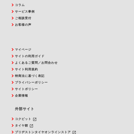
コラム
サービス事例
ご相談受付
お客様の声
マイページ
サイトの利用ガイド
よくあるご質問／お問合わせ
サイト利用規約
特商法に基づく表記
プライバシーポリシー
サイトポリシー
企業情報
外部サイト
launch
コクピット
launch
タイヤ館
launch
ブリヂストンタイヤオンラインストア