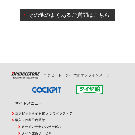
ご来店予約日の3営業日前までマイページからの予約
日変更が可能です。
その他のよくあるご質問はこちら
ご来店予約日の3営業日前を過ぎている場合のご予約
の日時変更につきましては、直接ご予約の店舗まで
お問合せください。
また、やむを得ない事由によりご予約のキャンセル
をご希望の際は、直接ご予約いただいた店舗へご連
絡ください。
コクピット・タイヤ館 オンラインストア
サイトメニュー
コクピットタイヤ館 オンラインストア
購入・作業予約受付
カーメンテナンスサービス
タイヤ交換サービス