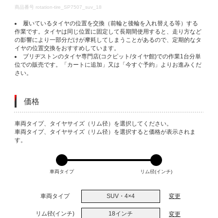
DETAILS
商品番号
rotation-tire_SP7507_suv_18
履いているタイヤの位置を交換（前輪と後輪を入れ替える等）する
作業です。タイヤは同じ位置に固定して長期間使用すると、走り方など
の影響により一部分だけが摩耗してしまうことがあるので、定期的なタ
イヤの位置交換をおすすめしています。
ブリヂストンのタイヤ専門店(コクピット/タイヤ館)での作業1台分単
位での販売です。「カートに追加」又は「今すぐ予約」よりお進みくだ
さい。
価格
VARIATIONS
車両タイプ、タイヤサイズ（リム径）を選択してください。
車両タイプ、タイヤサイズ（リム径）を選択すると価格が表示されま
す。
車両タイプ
リム径(インチ)
車両タイプ
SUV・4×4
変更
リム径(インチ)
18インチ
変更