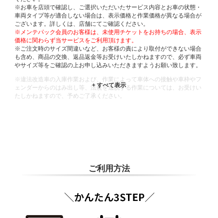
※お車を店頭で確認し、ご選択いただいたサービス内容とお車の状態・
車両タイプ等が適合しない場合は、表示価格と作業価格が異なる場合が
ございます。詳しくは、店舗にてご確認ください。
※メンテパック会員のお客様は、未使用チケットをお持ちの場合、表示
価格に関わらず当サービスをご利用頂けます。
※ご注文時のサイズ間違いなど、お客様の責により取付ができない場合
も含め、商品の交換、返品返金等お受けいたしかねますので、必ず車両
やサイズ等をご確認の上お申し込みいただきますようお願い致します。
※違法改造車の入庫作業および、作業によって車体への接触や車枠やフ
ェンダーからのはみ出し等、法規を逸脱する作業については、お受けい
たしかねますので、予めご了承ください。
※輸入車や一部希少車種等には対応できない場合もございます。
※おクルマの状態(作業の安全性を確保できない場合など含め)によって
は、ご来店当日であっても、作業をお断りさせて頂く場合もございま
す。
ADDITIONAL
INFORMATION
ご利用方法