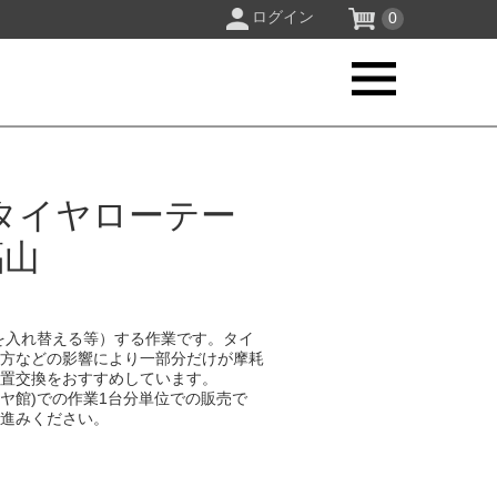
ログイン
0
タイヤローテー
福山
を入れ替える等）する作業です。タイ
り方などの影響により一部分だけが摩耗
位置交換をおすすめしています。
イヤ館)での作業1台分単位での販売で
お進みください。