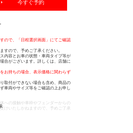
今すぐ予約
-
ますので、「日程選択画面」にてご確認
りますので、予めご了承ください。
ビス内容とお車の状態・車両タイプ等が
る場合がございます。詳しくは、店舗に
トをお持ちの場合、表示価格に関わらず
より取付ができない場合も含め、商品の
必ず車両やサイズ等をご確認の上お申し
車体への接触や車枠やフェンダーからの
お受けいたしかねますので、予めご了承
合もございます。
場合など含め)によっては、ご来店当日
ざいます。