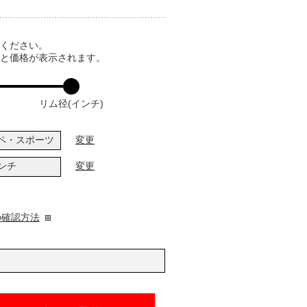
てください。
ると価格が表示されます。
リム径(インチ)
ペ・スポーツ
変更
インチ
変更
の確認方法