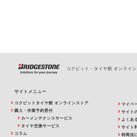
一部の商品・サービスの組み合
ご来店予約日の3営業
ご来店予約日の3営業
ください。
また、やむを得ない事
い。
コクピット・タイヤ館 オンライ
サイトメニュー
コクピットタイヤ館 オンラインストア
マイペ
購入・作業予約受付
サイト
カーメンテナンスサービス
よくあ
タイヤ交換サービス
サイト
コラム
特商法