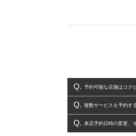
予約可能な店舗はコク
複数サービスを予約す
コクピット・タイヤ館
来店予約日時の変更、
複数サービスのご予約