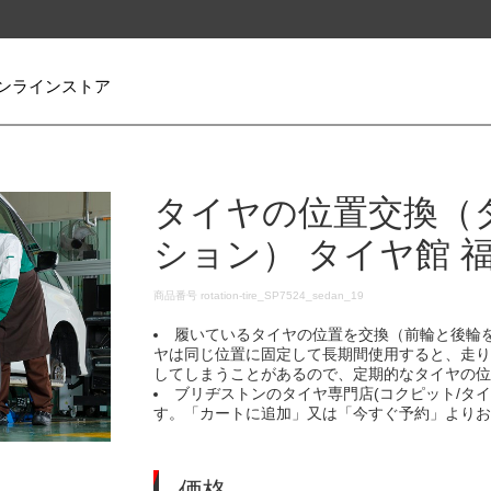
ンラインストア
タイヤの位置交換（
ション） タイヤ館 
DETAILS
商品番号
rotation-tire_SP7524_sedan_19
履いているタイヤの位置を交換（前輪と後輪
ヤは同じ位置に固定して長期間使用すると、走
してしまうことがあるので、定期的なタイヤの
ブリヂストンのタイヤ専門店(コクピット/タ
す。「カートに追加」又は「今すぐ予約」より
価格