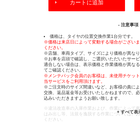
カートに追加
TO
CART
OPTIONS
- 注意事項 
価格は、タイヤの位置交換作業1台分です。
※価格は来店日によって変動する場合がござい
ください。
※店舗、車両タイプ、サイズにより価格が異な
※お車を店頭で確認し、ご選択いただいたサー
適合しない場合は、表示価格と作業価格が異な
てご確認ください。
※メンテパック会員のお客様は、未使用チケッ
当サービスをご利用頂けます。
※ご注文時のサイズ間違いなど、お客様の責に
交換、返品返金等お受けいたしかねますので、
込みいただきますようお願い致します。
※違法改造車の入庫作業および、作業によって
はみ出し等、法規を逸脱する作業については、
ください。
※輸入車や一部希少車種等には対応できない場
※おクルマの状態(作業の安全性を確保できない
であっても、作業をお断りさせて頂く場合もご