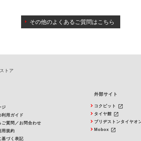
わせに限り、同時にご予約が出来ないものもございます。
日前までマイページからの予約日変更が可能です。
日前を過ぎている場合のご予約の日時変更につきましては、直
その他のよくあるご質問はこちら
由によりご予約のキャンセルをご希望の際は、直接ご予約いた
ンストア
外部サイト
launch
コクピット
ージ
launch
タイヤ館
の利用ガイド
ブリヂストンタイヤオ
るご質問／お問合わせ
launch
Mobox
利用規約
に基づく表記