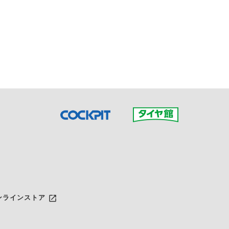
接ご予約の店舗までお問合せ
だいた店舗へご連絡くださ
launch
ンラインストア