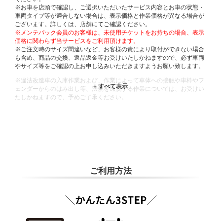
※お車を店頭で確認し、ご選択いただいたサービス内容とお車の状態・
車両タイプ等が適合しない場合は、表示価格と作業価格が異なる場合が
ございます。詳しくは、店舗にてご確認ください。
※メンテパック会員のお客様は、未使用チケットをお持ちの場合、表示
価格に関わらず当サービスをご利用頂けます。
※ご注文時のサイズ間違いなど、お客様の責により取付ができない場合
も含め、商品の交換、返品返金等お受けいたしかねますので、必ず車両
やサイズ等をご確認の上お申し込みいただきますようお願い致します。
※違法改造車の入庫作業および、作業によって車体への接触や車枠やフ
ェンダーからのはみ出し等、法規を逸脱する作業については、お受けい
たしかねますので、予めご了承ください。
※輸入車や一部希少車種等には対応できない場合もございます。
※おクルマの状態(作業の安全性を確保できない場合など含め)によって
は、ご来店当日であっても、作業をお断りさせて頂く場合もございま
す。
ADDITIONAL
INFORMATION
ご利用方法