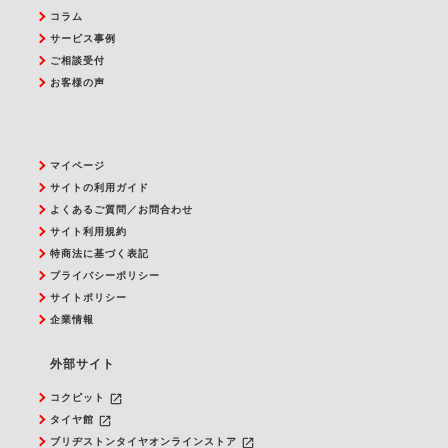
コラム
サービス事例
ご相談受付
お客様の声
マイページ
サイトの利用ガイド
よくあるご質問／お問合わせ
サイト利用規約
特商法に基づく表記
プライバシーポリシー
サイトポリシー
企業情報
外部サイト
launch
コクピット
launch
タイヤ館
launch
ブリヂストンタイヤオンラインストア