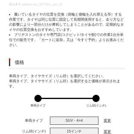
DETAILS
商品番号
rotation-tire_SP7524_suv_15
履いているタイヤの位置を交換（前輪と後輪を入れ替える等）する
作業です。タイヤは同じ位置に固定して長期間使用すると、走り方など
の影響により一部分だけが摩耗してしまうことがあるので、定期的なタ
イヤの位置交換をおすすめしています。
ブリヂストンのタイヤ専門店(コクピット/タイヤ館)での作業1台分単
位での販売です。「カートに追加」又は「今すぐ予約」よりお進みくだ
さい。
価格
VARIATIONS
車両タイプ、タイヤサイズ（リム径）を選択してください。
車両タイプ、タイヤサイズ（リム径）を選択すると価格が表示されま
す。
車両タイプ
リム径(インチ)
車両タイプ
SUV・4×4
変更
リム径(インチ)
15インチ
変更