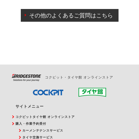
ご来店予約日の3営業日前までマイページからの予約
日変更が可能です。
その他のよくあるご質問はこちら
ご来店予約日の3営業日前を過ぎている場合のご予約
の日時変更につきましては、直接ご予約の店舗まで
お問合せください。
また、やむを得ない事由によりご予約のキャンセル
をご希望の際は、直接ご予約いただいた店舗へご連
絡ください。
コクピット・タイヤ館 オンラインストア
サイトメニュー
コクピットタイヤ館 オンラインストア
購入・作業予約受付
カーメンテナンスサービス
タイヤ交換サービス