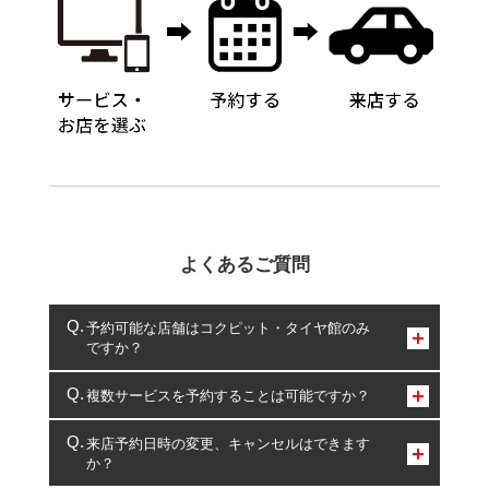
よくあるご質問
予約可能な店舗はコクピット・タイヤ館のみ
ですか？
コクピット・タイヤ館のみとなります。
複数サービスを予約することは可能ですか？
複数サービスのご予約は可能です。
来店予約日時の変更、キャンセルはできます
か？
一部の商品・サービスの組み合わせに限り、同時にご予約が
出来ないものもございます。