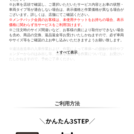
※お車を店頭で確認し、ご選択いただいたサービス内容とお車の状態・
車両タイプ等が適合しない場合は、表示価格と作業価格が異なる場合が
ございます。詳しくは、店舗にてご確認ください。
※メンテパック会員のお客様は、未使用チケットをお持ちの場合、表示
価格に関わらず当サービスをご利用頂けます。
※ご注文時のサイズ間違いなど、お客様の責により取付ができない場合
も含め、商品の交換、返品返金等お受けいたしかねますので、必ず車両
やサイズ等をご確認の上お申し込みいただきますようお願い致します。
※違法改造車の入庫作業および、作業によって車体への接触や車枠やフ
ェンダーからのはみ出し等、法規を逸脱する作業については、お受けい
たしかねますので、予めご了承ください。
※輸入車や一部希少車種等には対応できない場合もございます。
※おクルマの状態(作業の安全性を確保できない場合など含め)によって
は、ご来店当日であっても、作業をお断りさせて頂く場合もございま
す。
ADDITIONAL
INFORMATION
ご利用方法