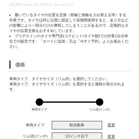
DETAILS
商品番号
rotation-tire_SP7525_light-car_u13
履いているタイヤの位置を交換（前輪と後輪を入れ替える等）する
作業です。タイヤは同じ位置に固定して長期間使用すると、走り方など
の影響により一部分だけが摩耗してしまうことがあるので、定期的なタ
イヤの位置交換をおすすめしています。
ブリヂストンのタイヤ専門店(コクピット/タイヤ館)での作業1台分単
位での販売です。「カートに追加」又は「今すぐ予約」よりお進みくだ
さい。
価格
VARIATIONS
車両タイプ、タイヤサイズ（リム径）を選択してください。
車両タイプ、タイヤサイズ（リム径）を選択すると価格が表示されま
す。
車両タイプ
リム径(インチ)
車両タイプ
軽自動車
変更
リム径(インチ)
13インチ以下
変更