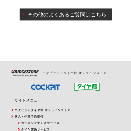
ご来店予約日の3営業日前までマイページからの予約
日変更が可能です。
その他のよくあるご質問はこちら
ご来店予約日の3営業日前を過ぎている場合のご予約
の日時変更につきましては、直接ご予約の店舗まで
お問合せください。
また、やむを得ない事由によりご予約のキャンセル
をご希望の際は、直接ご予約いただいた店舗へご連
絡ください。
コクピット・タイヤ館 オンラインストア
サイトメニュー
コクピットタイヤ館 オンラインストア
購入・作業予約受付
カーメンテナンスサービス
タイヤ交換サービス