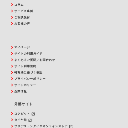
コラム
サービス事例
ご相談受付
お客様の声
マイページ
サイトの利用ガイド
よくあるご質問／お問合わせ
サイト利用規約
特商法に基づく表記
プライバシーポリシー
サイトポリシー
企業情報
外部サイト
launch
コクピット
launch
タイヤ館
launch
ブリヂストンタイヤオンラインストア