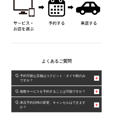
よくあるご質問
予約可能な店舗はコクピット・タイヤ館のみ
ですか？
コクピット・タイヤ館のみとなります。
複数サービスを予約することは可能ですか？
複数サービスのご予約は可能です。
来店予約日時の変更、キャンセルはできます
か？
一部の商品・サービスの組み合わせに限り、同時にご予約が
出来ないものもございます。