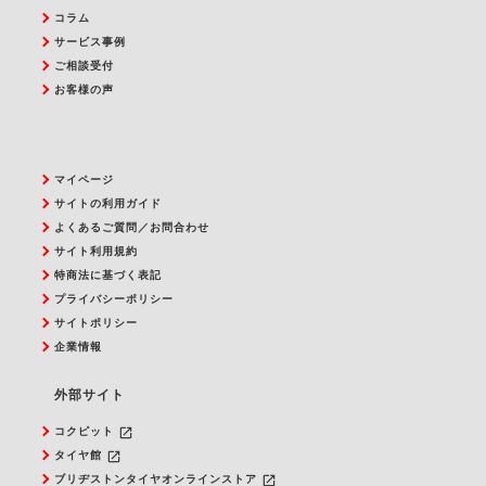
コラム
サービス事例
ご相談受付
お客様の声
マイページ
サイトの利用ガイド
よくあるご質問／お問合わせ
サイト利用規約
特商法に基づく表記
プライバシーポリシー
サイトポリシー
企業情報
外部サイト
launch
コクピット
launch
タイヤ館
launch
ブリヂストンタイヤオンラインストア