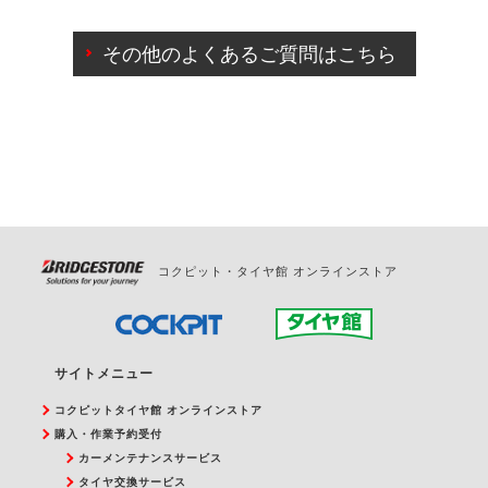
ご来店予約日の3営業日前までマイページからの予約
日変更が可能です。
その他のよくあるご質問はこちら
ご来店予約日の3営業日前を過ぎている場合のご予約
の日時変更につきましては、直接ご予約の店舗まで
お問合せください。
また、やむを得ない事由によりご予約のキャンセル
をご希望の際は、直接ご予約いただいた店舗へご連
絡ください。
コクピット・タイヤ館 オンラインストア
サイトメニュー
コクピットタイヤ館 オンラインストア
購入・作業予約受付
カーメンテナンスサービス
タイヤ交換サービス