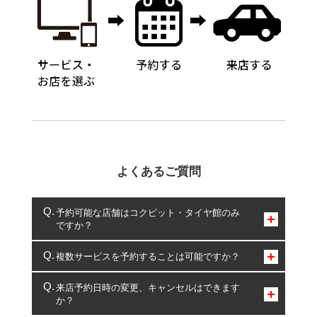
よくあるご質問
予約可能な店舗はコクピット・タイヤ館のみ
ですか？
コクピット・タイヤ館のみとなります。
複数サービスを予約することは可能ですか？
複数サービスのご予約は可能です。
来店予約日時の変更、キャンセルはできます
か？
一部の商品・サービスの組み合わせに限り、同時にご予約が
出来ないものもございます。