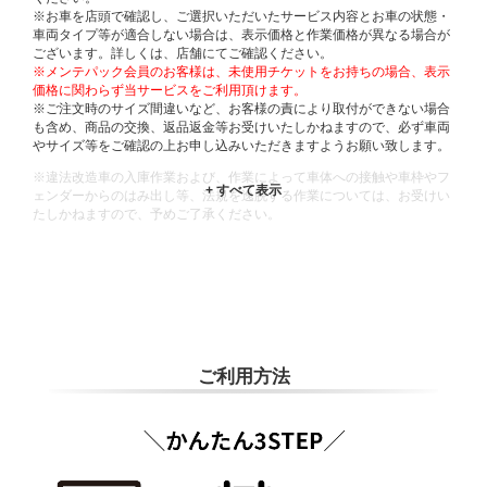
※お車を店頭で確認し、ご選択いただいたサービス内容とお車の状態・
車両タイプ等が適合しない場合は、表示価格と作業価格が異なる場合が
ございます。詳しくは、店舗にてご確認ください。
※メンテパック会員のお客様は、未使用チケットをお持ちの場合、表示
価格に関わらず当サービスをご利用頂けます。
※ご注文時のサイズ間違いなど、お客様の責により取付ができない場合
も含め、商品の交換、返品返金等お受けいたしかねますので、必ず車両
やサイズ等をご確認の上お申し込みいただきますようお願い致します。
※違法改造車の入庫作業および、作業によって車体への接触や車枠やフ
ェンダーからのはみ出し等、法規を逸脱する作業については、お受けい
たしかねますので、予めご了承ください。
※輸入車や一部希少車種等には対応できない場合もございます。
※おクルマの状態(作業の安全性を確保できない場合など含め)によって
は、ご来店当日であっても、作業をお断りさせて頂く場合もございま
す。
ADDITIONAL
INFORMATION
ご利用方法