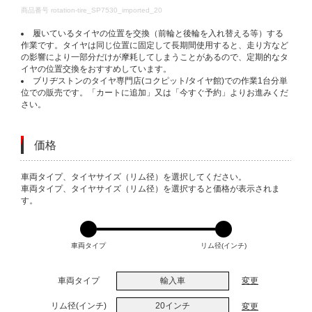
DETAILS
商品番号
rotation-tire_SP7530_imported_20
履いているタイヤの位置を交換（前輪と後輪を入れ替える等）する
作業です。タイヤは同じ位置に固定して長期間使用すると、走り方など
の影響により一部分だけが摩耗してしまうことがあるので、定期的なタ
イヤの位置交換をおすすめしています。
ブリヂストンのタイヤ専門店(コクピット/タイヤ館)での作業1台分単
位での販売です。「カートに追加」又は「今すぐ予約」よりお進みくだ
さい。
価格
VARIATIONS
車両タイプ、タイヤサイズ（リム径）を選択してください。
車両タイプ、タイヤサイズ（リム径）を選択すると価格が表示されま
す。
車両タイプ
リム径(インチ)
車両タイプ
輸入車
変更
リム径(インチ)
20インチ
変更