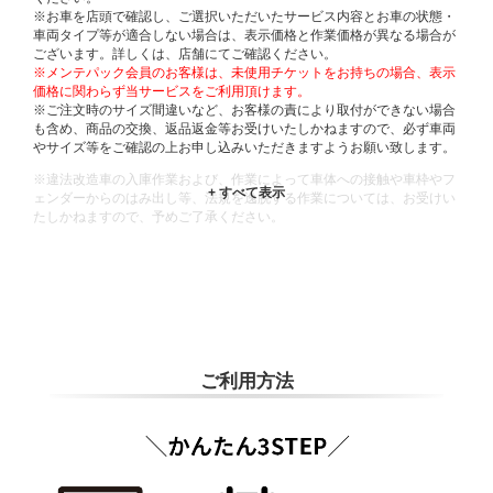
※お車を店頭で確認し、ご選択いただいたサービス内容とお車の状態・
車両タイプ等が適合しない場合は、表示価格と作業価格が異なる場合が
ございます。詳しくは、店舗にてご確認ください。
※メンテパック会員のお客様は、未使用チケットをお持ちの場合、表示
価格に関わらず当サービスをご利用頂けます。
※ご注文時のサイズ間違いなど、お客様の責により取付ができない場合
も含め、商品の交換、返品返金等お受けいたしかねますので、必ず車両
やサイズ等をご確認の上お申し込みいただきますようお願い致します。
※違法改造車の入庫作業および、作業によって車体への接触や車枠やフ
ェンダーからのはみ出し等、法規を逸脱する作業については、お受けい
たしかねますので、予めご了承ください。
※輸入車や一部希少車種等には対応できない場合もございます。
※おクルマの状態(作業の安全性を確保できない場合など含め)によって
は、ご来店当日であっても、作業をお断りさせて頂く場合もございま
す。
ADDITIONAL
INFORMATION
ご利用方法