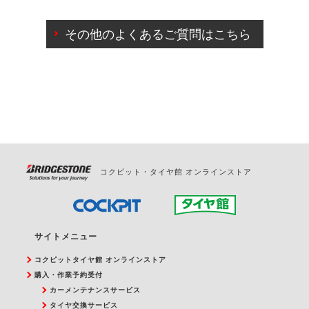
ご来店予約日の3営業日前までマイページからの予約
日変更が可能です。
その他のよくあるご質問はこちら
ご来店予約日の3営業日前を過ぎている場合のご予約
の日時変更につきましては、直接ご予約の店舗まで
お問合せください。
また、やむを得ない事由によりご予約のキャンセル
をご希望の際は、直接ご予約いただいた店舗へご連
絡ください。
コクピット・タイヤ館 オンラインストア
サイトメニュー
コクピットタイヤ館 オンラインストア
購入・作業予約受付
カーメンテナンスサービス
タイヤ交換サービス