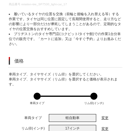
DETAILS
商品番号
rotation-tire_SP7530_light-car_17
履いているタイヤの位置を交換（前輪と後輪を入れ替える等）する
作業です。タイヤは同じ位置に固定して長期間使用すると、走り方など
の影響により一部分だけが摩耗してしまうことがあるので、定期的なタ
イヤの位置交換をおすすめしています。
ブリヂストンのタイヤ専門店(コクピット/タイヤ館)での作業1台分単
位での販売です。「カートに追加」又は「今すぐ予約」よりお進みくだ
さい。
価格
VARIATIONS
車両タイプ、タイヤサイズ（リム径）を選択してください。
車両タイプ、タイヤサイズ（リム径）を選択すると価格が表示されま
す。
車両タイプ
リム径(インチ)
車両タイプ
軽自動車
変更
リム径(インチ)
17インチ
変更