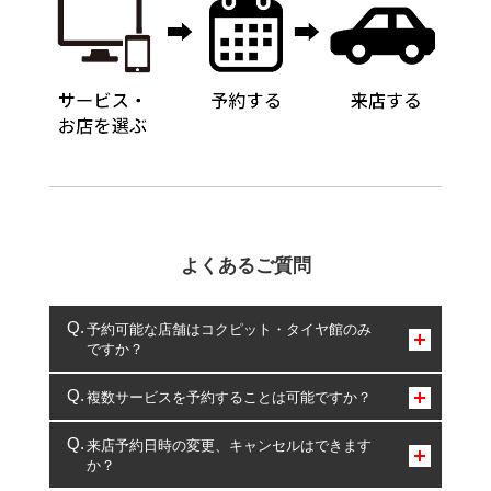
よくあるご質問
予約可能な店舗はコクピット・タイヤ館のみ
ですか？
コクピット・タイヤ館のみとなります。
複数サービスを予約することは可能ですか？
複数サービスのご予約は可能です。
来店予約日時の変更、キャンセルはできます
か？
一部の商品・サービスの組み合わせに限り、同時にご予約が
出来ないものもございます。