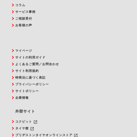
コラム
サービス事例
ご相談受付
お客様の声
マイページ
サイトの利用ガイド
よくあるご質問／お問合わせ
サイト利用規約
特商法に基づく表記
プライバシーポリシー
サイトポリシー
企業情報
外部サイト
launch
コクピット
launch
タイヤ館
launch
ブリヂストンタイヤオンラインストア