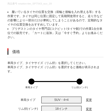
DETAILS
商品番号
rotation-tire_SP7543_suv_18
履いているタイヤの位置を交換（前輪と後輪を入れ替える等）する
作業です。タイヤは同じ位置に固定して長期間使用すると、走り方など
の影響により一部分だけが摩耗してしまうことがあるので、定期的なタ
イヤの位置交換をおすすめしています。
ブリヂストンのタイヤ専門店(コクピット/タイヤ館)での作業1台分単
位での販売です。「カートに追加」又は「今すぐ予約」よりお進みくだ
さい。
価格
VARIATIONS
車両タイプ、タイヤサイズ（リム径）を選択してください。
車両タイプ、タイヤサイズ（リム径）を選択すると価格が表示されま
す。
車両タイプ
リム径(インチ)
車両タイプ
SUV・4×4
変更
リム径(インチ)
18インチ
変更