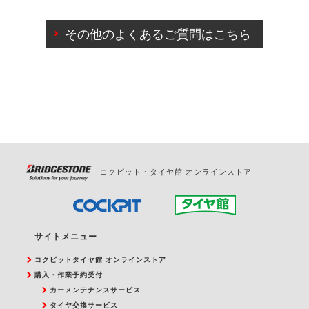
ご来店予約日の3営業日前までマイページからの予約
日変更が可能です。
その他のよくあるご質問はこちら
ご来店予約日の3営業日前を過ぎている場合のご予約
の日時変更につきましては、直接ご予約の店舗まで
お問合せください。
また、やむを得ない事由によりご予約のキャンセル
をご希望の際は、直接ご予約いただいた店舗へご連
絡ください。
コクピット・タイヤ館 オンラインストア
サイトメニュー
コクピットタイヤ館 オンラインストア
購入・作業予約受付
カーメンテナンスサービス
タイヤ交換サービス