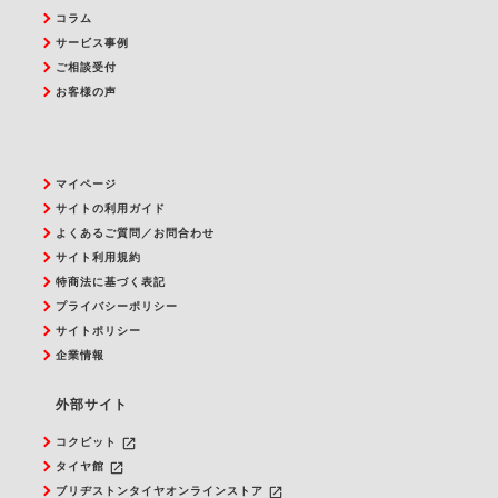
コラム
サービス事例
ご相談受付
お客様の声
マイページ
サイトの利用ガイド
よくあるご質問／お問合わせ
サイト利用規約
特商法に基づく表記
プライバシーポリシー
サイトポリシー
企業情報
外部サイト
launch
コクピット
launch
タイヤ館
launch
ブリヂストンタイヤオンラインストア