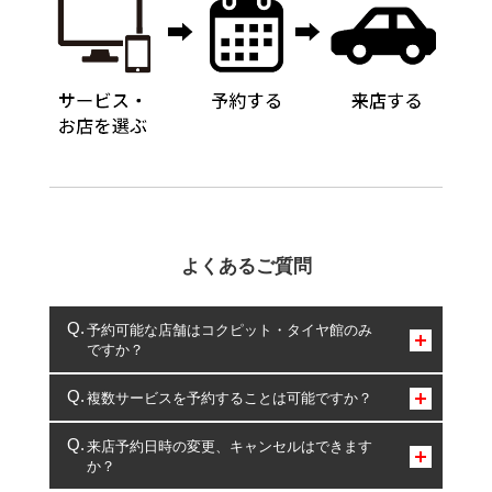
よくあるご質問
予約可能な店舗はコクピット・タイヤ館のみ
ですか？
コクピット・タイヤ館のみとなります。
複数サービスを予約することは可能ですか？
複数サービスのご予約は可能です。
来店予約日時の変更、キャンセルはできます
か？
一部の商品・サービスの組み合わせに限り、同時にご予約が
出来ないものもございます。