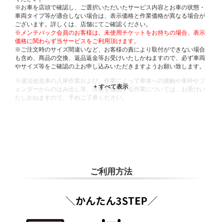
※お車を店頭で確認し、ご選択いただいたサービス内容とお車の状態・
車両タイプ等が適合しない場合は、表示価格と作業価格が異なる場合が
ございます。詳しくは、店舗にてご確認ください。
※メンテパック会員のお客様は、未使用チケットをお持ちの場合、表示
価格に関わらず当サービスをご利用頂けます。
※ご注文時のサイズ間違いなど、お客様の責により取付ができない場合
も含め、商品の交換、返品返金等お受けいたしかねますので、必ず車両
やサイズ等をご確認の上お申し込みいただきますようお願い致します。
※違法改造車の入庫作業および、作業によって車体への接触や車枠やフ
ェンダーからのはみ出し等、法規を逸脱する作業については、お受けい
たしかねますので、予めご了承ください。
※輸入車や一部希少車種等には対応できない場合もございます。
※おクルマの状態(作業の安全性を確保できない場合など含め)によって
は、ご来店当日であっても、作業をお断りさせて頂く場合もございま
す。
ADDITIONAL
INFORMATION
ご利用方法