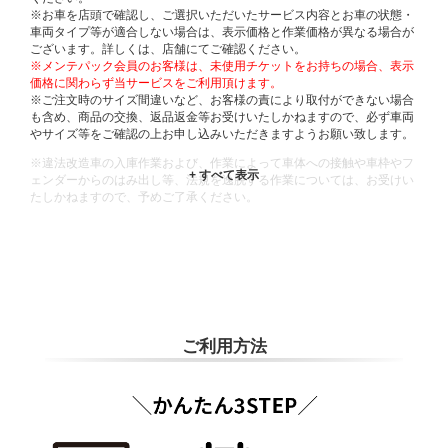
※お車を店頭で確認し、ご選択いただいたサービス内容とお車の状態・
車両タイプ等が適合しない場合は、表示価格と作業価格が異なる場合が
ございます。詳しくは、店舗にてご確認ください。
※メンテパック会員のお客様は、未使用チケットをお持ちの場合、表示
価格に関わらず当サービスをご利用頂けます。
※ご注文時のサイズ間違いなど、お客様の責により取付ができない場合
も含め、商品の交換、返品返金等お受けいたしかねますので、必ず車両
やサイズ等をご確認の上お申し込みいただきますようお願い致します。
※違法改造車の入庫作業および、作業によって車体への接触や車枠やフ
ェンダーからのはみ出し等、法規を逸脱する作業については、お受けい
たしかねますので、予めご了承ください。
※輸入車や一部希少車種等には対応できない場合もございます。
※おクルマの状態(作業の安全性を確保できない場合など含め)によって
は、ご来店当日であっても、作業をお断りさせて頂く場合もございま
す。
ADDITIONAL
INFORMATION
ご利用方法