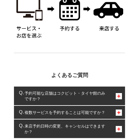
よくあるご質問
予約可能な店舗はコクピット・タイヤ館のみ
ですか？
コクピット・タイヤ館のみとなります。
複数サービスを予約することは可能ですか？
複数サービスのご予約は可能です。
来店予約日時の変更、キャンセルはできます
か？
一部の商品・サービスの組み合わせに限り、同時にご予約が
出来ないものもございます。