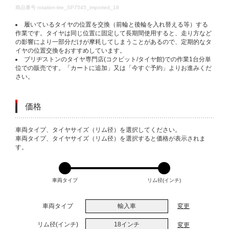
DETAILS
商品番号
rotation-tire_SP7545_imported_18
履いているタイヤの位置を交換（前輪と後輪を入れ替える等）する
作業です。タイヤは同じ位置に固定して長期間使用すると、走り方など
の影響により一部分だけが摩耗してしまうことがあるので、定期的なタ
イヤの位置交換をおすすめしています。
ブリヂストンのタイヤ専門店(コクピット/タイヤ館)での作業1台分単
位での販売です。「カートに追加」又は「今すぐ予約」よりお進みくだ
さい。
価格
VARIATIONS
車両タイプ、タイヤサイズ（リム径）を選択してください。
車両タイプ、タイヤサイズ（リム径）を選択すると価格が表示されま
す。
車両タイプ
リム径(インチ)
車両タイプ
輸入車
変更
リム径(インチ)
18インチ
変更