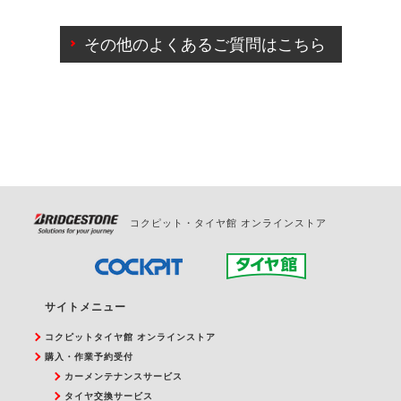
ご来店予約日の3営業日前までマイページからの予約
日変更が可能です。
その他のよくあるご質問はこちら
ご来店予約日の3営業日前を過ぎている場合のご予約
の日時変更につきましては、直接ご予約の店舗まで
お問合せください。
また、やむを得ない事由によりご予約のキャンセル
をご希望の際は、直接ご予約いただいた店舗へご連
絡ください。
コクピット・タイヤ館 オンラインストア
サイトメニュー
コクピットタイヤ館 オンラインストア
購入・作業予約受付
カーメンテナンスサービス
タイヤ交換サービス