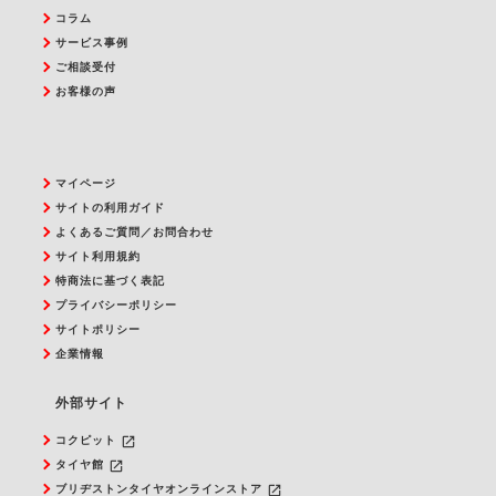
コラム
サービス事例
ご相談受付
お客様の声
マイページ
サイトの利用ガイド
よくあるご質問／お問合わせ
サイト利用規約
特商法に基づく表記
プライバシーポリシー
サイトポリシー
企業情報
外部サイト
launch
コクピット
launch
タイヤ館
launch
ブリヂストンタイヤオンラインストア