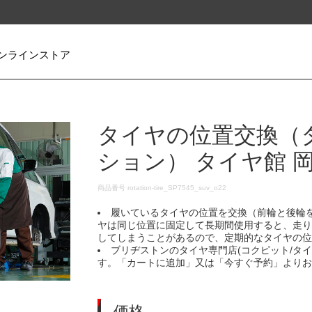
ンラインストア
タイヤの位置交換（
ション） タイヤ館 
DETAILS
商品番号
rotation-tire_SP7545_suv_o22
履いているタイヤの位置を交換（前輪と後輪
ヤは同じ位置に固定して長期間使用すると、走
してしまうことがあるので、定期的なタイヤの
ブリヂストンのタイヤ専門店(コクピット/タ
す。「カートに追加」又は「今すぐ予約」より
価格