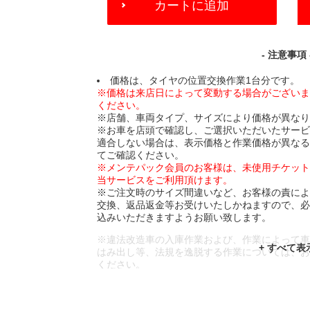
カートに追加
TO
CART
OPTIONS
- 注意事項 
価格は、タイヤの位置交換作業1台分です。
※価格は来店日によって変動する場合がござい
ください。
※店舗、車両タイプ、サイズにより価格が異な
※お車を店頭で確認し、ご選択いただいたサー
適合しない場合は、表示価格と作業価格が異な
てご確認ください。
※メンテパック会員のお客様は、未使用チケッ
当サービスをご利用頂けます。
※ご注文時のサイズ間違いなど、お客様の責に
交換、返品返金等お受けいたしかねますので、
込みいただきますようお願い致します。
※違法改造車の入庫作業および、作業によって
はみ出し等、法規を逸脱する作業については、
ください。
※輸入車や一部希少車種等には対応できない場
※おクルマの状態(作業の安全性を確保できない
であっても、作業をお断りさせて頂く場合もご