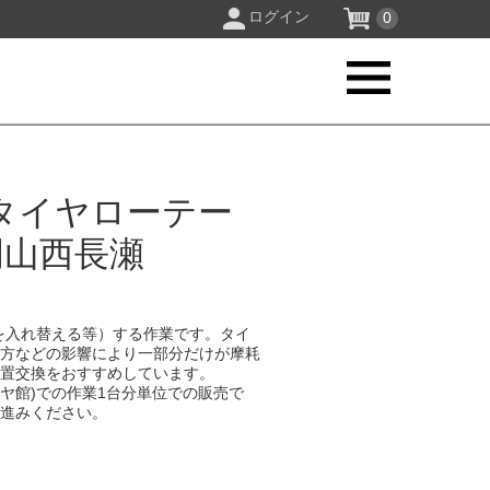
ログイン
0
タイヤローテー
岡山西長瀬
を入れ替える等）する作業です。タイ
り方などの影響により一部分だけが摩耗
位置交換をおすすめしています。
イヤ館)での作業1台分単位での販売で
お進みください。