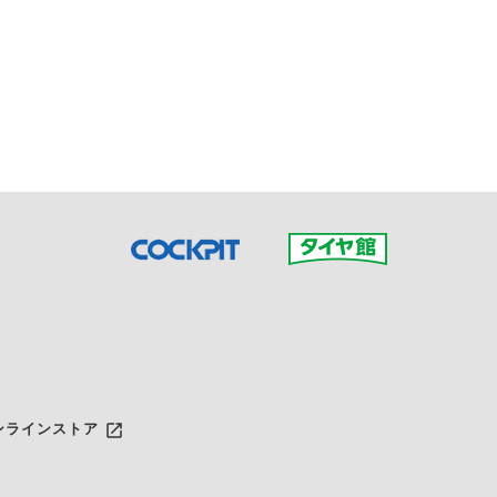
接ご予約の店舗までお問合せ
だいた店舗へご連絡くださ
launch
ンラインストア