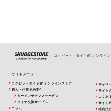
一部の商品・サービスの組み合
ご来店予約日の3営業
ご来店予約日の3営業
ください。
また、やむを得ない事
い。
コクピット・タイヤ館 オンライ
サイトメニュー
コクピットタイヤ館 オンラインストア
マイペ
購入・作業予約受付
サイト
カーメンテナンスサービス
よくあ
タイヤ交換サービス
サイト
コラム
特商法