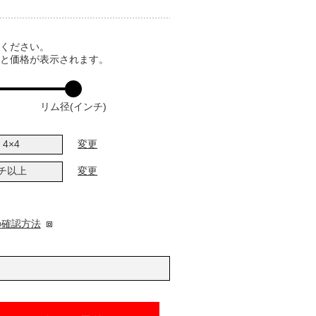
てください。
ると価格が表示されます。
リム径(インチ)
4×4
変更
ンチ以上
変更
の確認方法