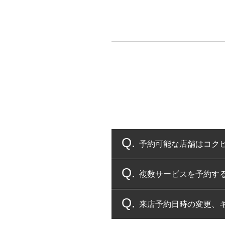
予約可能な店舗はコク
複数サービスを予約す
コクピット・タイヤ館
来店予約日時の変更、
複数サービスのご予約