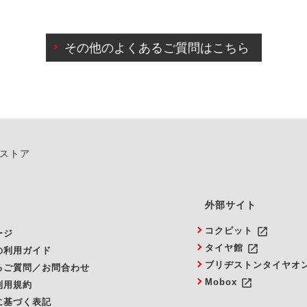
わせに限り、同時にご予約が出来ないものもございます。
日前までマイページからの予約日変更が可能です。
日前を過ぎている場合のご予約の日時変更につきましては、直
その他のよくあるご質問はこちら
由によりご予約のキャンセルをご希望の際は、直接ご予約いた
ンストア
外部サイト
launch
コクピット
ージ
launch
タイヤ館
の利用ガイド
ブリヂストンタイヤオ
るご質問／お問合わせ
launch
Mobox
利用規約
に基づく表記