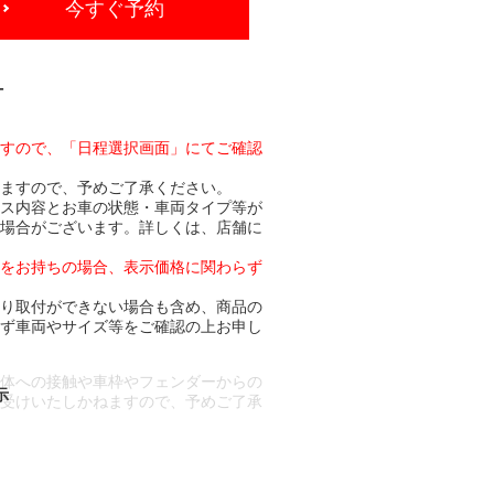
今すぐ予約
-
ますので、「日程選択画面」にてご確認
りますので、予めご了承ください。
ビス内容とお車の状態・車両タイプ等が
る場合がございます。詳しくは、店舗に
トをお持ちの場合、表示価格に関わらず
より取付ができない場合も含め、商品の
必ず車両やサイズ等をご確認の上お申し
車体への接触や車枠やフェンダーからの
お受けいたしかねますので、予めご了承
合もございます。
場合など含め)によっては、ご来店当日
ざいます。