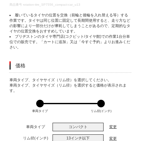
DETAILS
商品番号
rotation-tire_SP7556_compact-car_u13
履いているタイヤの位置を交換（前輪と後輪を入れ替える等）する
作業です。タイヤは同じ位置に固定して長期間使用すると、走り方など
の影響により一部分だけが摩耗してしまうことがあるので、定期的なタ
イヤの位置交換をおすすめしています。
ブリヂストンのタイヤ専門店(コクピット/タイヤ館)での作業1台分単
位での販売です。「カートに追加」又は「今すぐ予約」よりお進みくだ
さい。
価格
VARIATIONS
車両タイプ、タイヤサイズ（リム径）を選択してください。
車両タイプ、タイヤサイズ（リム径）を選択すると価格が表示されま
す。
車両タイプ
リム径(インチ)
車両タイプ
コンパクト
変更
リム径(インチ)
13インチ以下
変更