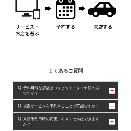
よくあるご質問
予約可能な店舗はコクピット・タイヤ館のみ
ですか？
コクピット・タイヤ館のみとなります。
複数サービスを予約することは可能ですか？
複数サービスのご予約は可能です。
来店予約日時の変更、キャンセルはできます
か？
一部の商品・サービスの組み合わせに限り、同時にご予約が
出来ないものもございます。