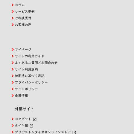
コラム
サービス事例
ご相談受付
お客様の声
マイページ
サイトの利用ガイド
よくあるご質問／お問合わせ
サイト利用規約
特商法に基づく表記
プライバシーポリシー
サイトポリシー
企業情報
外部サイト
launch
コクピット
launch
タイヤ館
launch
ブリヂストンタイヤオンラインストア