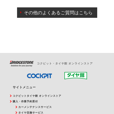
ご来店予約日の3営業日前までマイページからの予約
日変更が可能です。
その他のよくあるご質問はこちら
ご来店予約日の3営業日前を過ぎている場合のご予約
の日時変更につきましては、直接ご予約の店舗まで
お問合せください。
また、やむを得ない事由によりご予約のキャンセル
をご希望の際は、直接ご予約いただいた店舗へご連
絡ください。
コクピット・タイヤ館 オンラインストア
サイトメニュー
コクピットタイヤ館 オンラインストア
購入・作業予約受付
カーメンテナンスサービス
タイヤ交換サービス