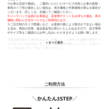
※お車を店頭で確認し、ご選択いただいたサービス内容とお車の状態・
車両タイプ等が適合しない場合は、表示価格と作業価格が異なる場合が
ございます。詳しくは、店舗にてご確認ください。
※メンテパック会員のお客様は、未使用チケットをお持ちの場合、表示
価格に関わらず当サービスをご利用頂けます。
※ご注文時のサイズ間違いなど、お客様の責により取付ができない場合
も含め、商品の交換、返品返金等お受けいたしかねますので、必ず車両
やサイズ等をご確認の上お申し込みいただきますようお願い致します。
※違法改造車の入庫作業および、作業によって車体への接触や車枠やフ
ェンダーからのはみ出し等、法規を逸脱する作業については、お受けい
たしかねますので、予めご了承ください。
※輸入車や一部希少車種等には対応できない場合もございます。
※おクルマの状態(作業の安全性を確保できない場合など含め)によって
は、ご来店当日であっても、作業をお断りさせて頂く場合もございま
す。
ADDITIONAL
INFORMATION
ご利用方法