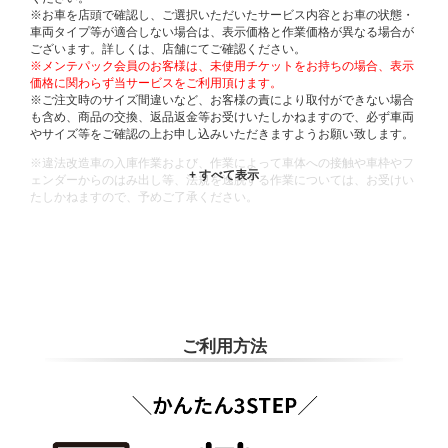
※お車を店頭で確認し、ご選択いただいたサービス内容とお車の状態・
車両タイプ等が適合しない場合は、表示価格と作業価格が異なる場合が
ございます。詳しくは、店舗にてご確認ください。
※メンテパック会員のお客様は、未使用チケットをお持ちの場合、表示
価格に関わらず当サービスをご利用頂けます。
※ご注文時のサイズ間違いなど、お客様の責により取付ができない場合
も含め、商品の交換、返品返金等お受けいたしかねますので、必ず車両
やサイズ等をご確認の上お申し込みいただきますようお願い致します。
※違法改造車の入庫作業および、作業によって車体への接触や車枠やフ
ェンダーからのはみ出し等、法規を逸脱する作業については、お受けい
たしかねますので、予めご了承ください。
※輸入車や一部希少車種等には対応できない場合もございます。
※おクルマの状態(作業の安全性を確保できない場合など含め)によって
は、ご来店当日であっても、作業をお断りさせて頂く場合もございま
す。
ADDITIONAL
INFORMATION
ご利用方法