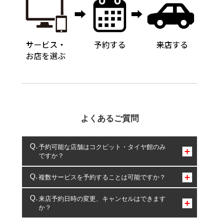
よくあるご質問
予約可能な店舗はコクピット・タイヤ館のみ
ですか？
コクピット・タイヤ館のみとなります。
複数サービスを予約することは可能ですか？
複数サービスのご予約は可能です。
来店予約日時の変更、キャンセルはできます
か？
一部の商品・サービスの組み合わせに限り、同時にご予約が
出来ないものもございます。