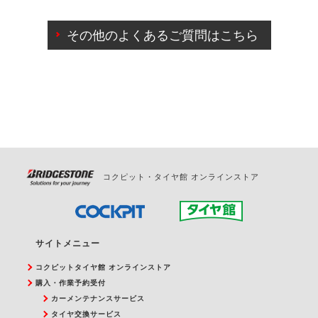
ご来店予約日の3営業日前までマイページからの予約
日変更が可能です。
その他のよくあるご質問はこちら
ご来店予約日の3営業日前を過ぎている場合のご予約
の日時変更につきましては、直接ご予約の店舗まで
お問合せください。
また、やむを得ない事由によりご予約のキャンセル
をご希望の際は、直接ご予約いただいた店舗へご連
絡ください。
コクピット・タイヤ館 オンラインストア
サイトメニュー
コクピットタイヤ館 オンラインストア
購入・作業予約受付
カーメンテナンスサービス
タイヤ交換サービス