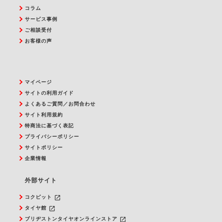
コラム
サービス事例
ご相談受付
お客様の声
マイページ
サイトの利用ガイド
よくあるご質問／お問合わせ
サイト利用規約
特商法に基づく表記
プライバシーポリシー
サイトポリシー
企業情報
外部サイト
launch
コクピット
launch
タイヤ館
launch
ブリヂストンタイヤオンラインストア