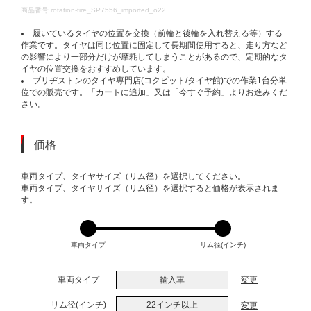
DETAILS
商品番号
rotation-tire_SP7556_imported_o22
履いているタイヤの位置を交換（前輪と後輪を入れ替える等）する
作業です。タイヤは同じ位置に固定して長期間使用すると、走り方など
の影響により一部分だけが摩耗してしまうことがあるので、定期的なタ
イヤの位置交換をおすすめしています。
ブリヂストンのタイヤ専門店(コクピット/タイヤ館)での作業1台分単
位での販売です。「カートに追加」又は「今すぐ予約」よりお進みくだ
さい。
価格
VARIATIONS
車両タイプ、タイヤサイズ（リム径）を選択してください。
車両タイプ、タイヤサイズ（リム径）を選択すると価格が表示されま
す。
車両タイプ
リム径(インチ)
車両タイプ
輸入車
変更
リム径(インチ)
22インチ以上
変更