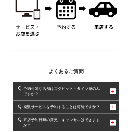
よくあるご質問
予約可能な店舗はコクピット・タイヤ館のみ
ですか？
コクピット・タイヤ館のみとなります。
複数サービスを予約することは可能ですか？
複数サービスのご予約は可能です。
来店予約日時の変更、キャンセルはできます
か？
一部の商品・サービスの組み合わせに限り、同時にご予約が
出来ないものもございます。