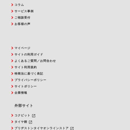
コラム
サービス事例
ご相談受付
お客様の声
マイページ
サイトの利用ガイド
よくあるご質問／お問合わせ
サイト利用規約
特商法に基づく表記
プライバシーポリシー
サイトポリシー
企業情報
外部サイト
launch
コクピット
launch
タイヤ館
launch
ブリヂストンタイヤオンラインストア