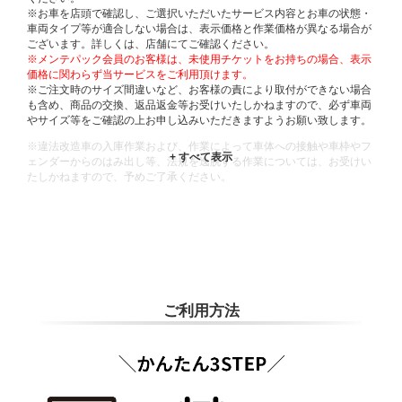
※お車を店頭で確認し、ご選択いただいたサービス内容とお車の状態・
車両タイプ等が適合しない場合は、表示価格と作業価格が異なる場合が
ございます。詳しくは、店舗にてご確認ください。
※メンテパック会員のお客様は、未使用チケットをお持ちの場合、表示
価格に関わらず当サービスをご利用頂けます。
※ご注文時のサイズ間違いなど、お客様の責により取付ができない場合
も含め、商品の交換、返品返金等お受けいたしかねますので、必ず車両
やサイズ等をご確認の上お申し込みいただきますようお願い致します。
※違法改造車の入庫作業および、作業によって車体への接触や車枠やフ
ェンダーからのはみ出し等、法規を逸脱する作業については、お受けい
たしかねますので、予めご了承ください。
※輸入車や一部希少車種等には対応できない場合もございます。
※おクルマの状態(作業の安全性を確保できない場合など含め)によって
は、ご来店当日であっても、作業をお断りさせて頂く場合もございま
す。
ADDITIONAL
INFORMATION
ご利用方法