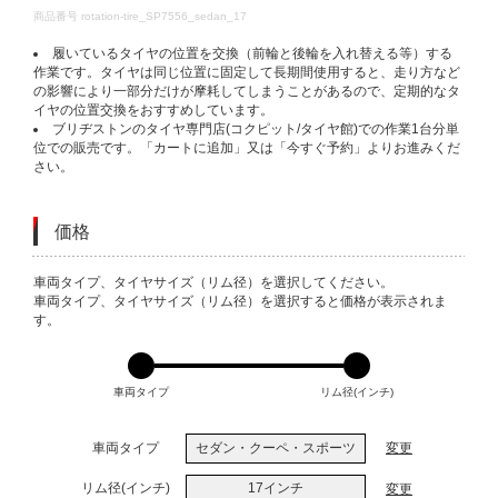
DETAILS
商品番号
rotation-tire_SP7556_sedan_17
履いているタイヤの位置を交換（前輪と後輪を入れ替える等）する
作業です。タイヤは同じ位置に固定して長期間使用すると、走り方など
の影響により一部分だけが摩耗してしまうことがあるので、定期的なタ
イヤの位置交換をおすすめしています。
ブリヂストンのタイヤ専門店(コクピット/タイヤ館)での作業1台分単
位での販売です。「カートに追加」又は「今すぐ予約」よりお進みくだ
さい。
価格
VARIATIONS
車両タイプ、タイヤサイズ（リム径）を選択してください。
車両タイプ、タイヤサイズ（リム径）を選択すると価格が表示されま
す。
車両タイプ
リム径(インチ)
車両タイプ
セダン・クーペ・スポーツ
変更
リム径(インチ)
17インチ
変更