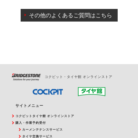
ご来店予約日の3営業日前までマイページからの予約
日変更が可能です。
その他のよくあるご質問はこちら
ご来店予約日の3営業日前を過ぎている場合のご予約
の日時変更につきましては、直接ご予約の店舗まで
お問合せください。
また、やむを得ない事由によりご予約のキャンセル
をご希望の際は、直接ご予約いただいた店舗へご連
絡ください。
コクピット・タイヤ館 オンラインストア
サイトメニュー
コクピットタイヤ館 オンラインストア
購入・作業予約受付
カーメンテナンスサービス
タイヤ交換サービス