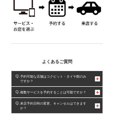
よくあるご質問
予約可能な店舗はコクピット・タイヤ館のみ
ですか？
コクピット・タイヤ館のみとなります。
複数サービスを予約することは可能ですか？
複数サービスのご予約は可能です。
来店予約日時の変更、キャンセルはできます
か？
一部の商品・サービスの組み合わせに限り、同時にご予約が
出来ないものもございます。