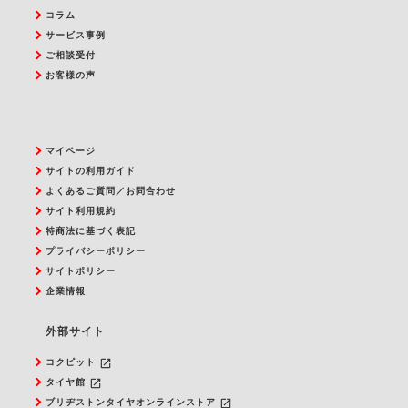
コラム
サービス事例
ご相談受付
お客様の声
マイページ
サイトの利用ガイド
よくあるご質問／お問合わせ
サイト利用規約
特商法に基づく表記
プライバシーポリシー
サイトポリシー
企業情報
外部サイト
launch
コクピット
launch
タイヤ館
launch
ブリヂストンタイヤオンラインストア