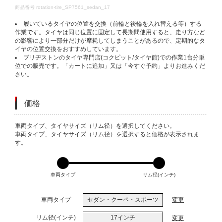
DETAILS
商品番号
rotation-tire_SP7561_sedan_17
履いているタイヤの位置を交換（前輪と後輪を入れ替える等）する
作業です。タイヤは同じ位置に固定して長期間使用すると、走り方など
の影響により一部分だけが摩耗してしまうことがあるので、定期的なタ
イヤの位置交換をおすすめしています。
ブリヂストンのタイヤ専門店(コクピット/タイヤ館)での作業1台分単
位での販売です。「カートに追加」又は「今すぐ予約」よりお進みくだ
さい。
価格
VARIATIONS
車両タイプ、タイヤサイズ（リム径）を選択してください。
車両タイプ、タイヤサイズ（リム径）を選択すると価格が表示されま
す。
車両タイプ
リム径(インチ)
車両タイプ
セダン・クーペ・スポーツ
変更
リム径(インチ)
17インチ
変更