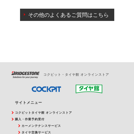
ご来店予約日の3営業日前までマイページからの予約
日変更が可能です。
その他のよくあるご質問はこちら
ご来店予約日の3営業日前を過ぎている場合のご予約
の日時変更につきましては、直接ご予約の店舗まで
お問合せください。
また、やむを得ない事由によりご予約のキャンセル
をご希望の際は、直接ご予約いただいた店舗へご連
絡ください。
コクピット・タイヤ館 オンラインストア
サイトメニュー
コクピットタイヤ館 オンラインストア
購入・作業予約受付
カーメンテナンスサービス
タイヤ交換サービス