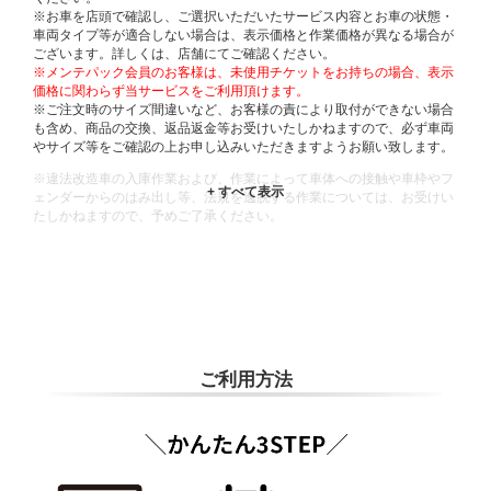
※お車を店頭で確認し、ご選択いただいたサービス内容とお車の状態・
車両タイプ等が適合しない場合は、表示価格と作業価格が異なる場合が
ございます。詳しくは、店舗にてご確認ください。
※メンテパック会員のお客様は、未使用チケットをお持ちの場合、表示
価格に関わらず当サービスをご利用頂けます。
※ご注文時のサイズ間違いなど、お客様の責により取付ができない場合
も含め、商品の交換、返品返金等お受けいたしかねますので、必ず車両
やサイズ等をご確認の上お申し込みいただきますようお願い致します。
※違法改造車の入庫作業および、作業によって車体への接触や車枠やフ
ェンダーからのはみ出し等、法規を逸脱する作業については、お受けい
たしかねますので、予めご了承ください。
※輸入車や一部希少車種等には対応できない場合もございます。
※おクルマの状態(作業の安全性を確保できない場合など含め)によって
は、ご来店当日であっても、作業をお断りさせて頂く場合もございま
す。
ADDITIONAL
INFORMATION
ご利用方法