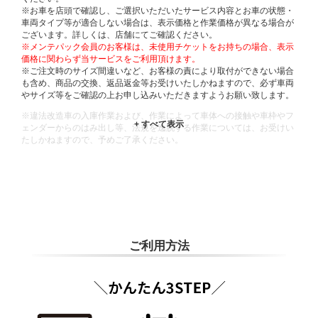
※お車を店頭で確認し、ご選択いただいたサービス内容とお車の状態・
車両タイプ等が適合しない場合は、表示価格と作業価格が異なる場合が
ございます。詳しくは、店舗にてご確認ください。
※メンテパック会員のお客様は、未使用チケットをお持ちの場合、表示
価格に関わらず当サービスをご利用頂けます。
※ご注文時のサイズ間違いなど、お客様の責により取付ができない場合
も含め、商品の交換、返品返金等お受けいたしかねますので、必ず車両
やサイズ等をご確認の上お申し込みいただきますようお願い致します。
※違法改造車の入庫作業および、作業によって車体への接触や車枠やフ
ェンダーからのはみ出し等、法規を逸脱する作業については、お受けい
たしかねますので、予めご了承ください。
※輸入車や一部希少車種等には対応できない場合もございます。
※おクルマの状態(作業の安全性を確保できない場合など含め)によって
は、ご来店当日であっても、作業をお断りさせて頂く場合もございま
す。
ADDITIONAL
INFORMATION
ご利用方法