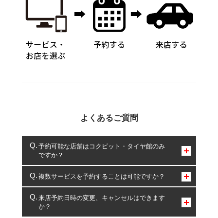
よくあるご質問
予約可能な店舗はコクピット・タイヤ館のみ
ですか？
コクピット・タイヤ館のみとなります。
複数サービスを予約することは可能ですか？
複数サービスのご予約は可能です。
来店予約日時の変更、キャンセルはできます
か？
一部の商品・サービスの組み合わせに限り、同時にご予約が
出来ないものもございます。