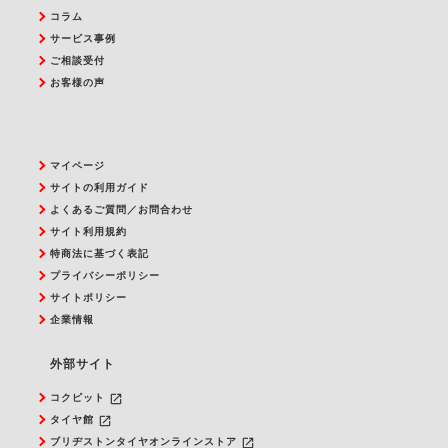
コラム
サービス事例
ご相談受付
お客様の声
マイページ
サイトの利用ガイド
よくあるご質問／お問合わせ
サイト利用規約
特商法に基づく表記
プライバシーポリシー
サイトポリシー
企業情報
外部サイト
launch
コクピット
launch
タイヤ館
launch
ブリヂストンタイヤオンラインストア