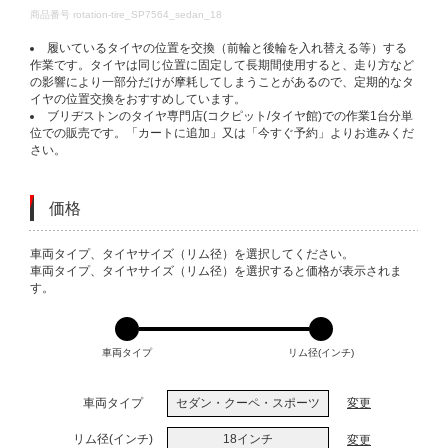
DETAILS
商品番号
rotation-tire_SP7564_sedan_18
履いているタイヤの位置を交換（前輪と後輪を入れ替える等）する
作業です。タイヤは同じ位置に固定して長期間使用すると、走り方など
の影響により一部分だけが摩耗してしまうことがあるので、定期的なタ
イヤの位置交換をおすすめしています。
ブリヂストンのタイヤ専門店(コクピット/タイヤ館)での作業1台分単
位での販売です。「カートに追加」又は「今すぐ予約」よりお進みくだ
さい。
価格
VARIATIONS
車両タイプ、タイヤサイズ（リム径）を選択してください。
車両タイプ、タイヤサイズ（リム径）を選択すると価格が表示されま
す。
車両タイプ
リム径(インチ)
車両タイプ
セダン・クーペ・スポーツ
変更
リム径(インチ)
18インチ
変更