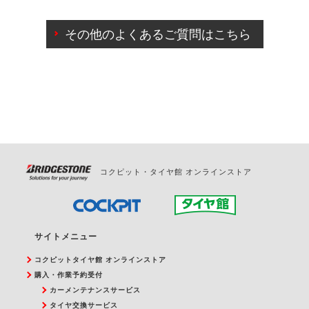
ご来店予約日の3営業日前までマイページからの予約
日変更が可能です。
その他のよくあるご質問はこちら
ご来店予約日の3営業日前を過ぎている場合のご予約
の日時変更につきましては、直接ご予約の店舗まで
お問合せください。
また、やむを得ない事由によりご予約のキャンセル
をご希望の際は、直接ご予約いただいた店舗へご連
絡ください。
コクピット・タイヤ館 オンラインストア
サイトメニュー
コクピットタイヤ館 オンラインストア
購入・作業予約受付
カーメンテナンスサービス
タイヤ交換サービス