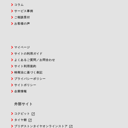
コラム
サービス事例
ご相談受付
お客様の声
マイページ
サイトの利用ガイド
よくあるご質問／お問合わせ
サイト利用規約
特商法に基づく表記
プライバシーポリシー
サイトポリシー
企業情報
外部サイト
launch
コクピット
launch
タイヤ館
launch
ブリヂストンタイヤオンラインストア