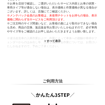
※お車を店頭で確認し、ご選択いただいたサービス内容とお車の状態・
車両タイプ等が適合しない場合は、表示価格と作業価格が異なる場合が
ございます。詳しくは、店舗にてご確認ください。
※メンテパック会員のお客様は、未使用チケットをお持ちの場合、表示
価格に関わらず当サービスをご利用頂けます。
※ご注文時のサイズ間違いなど、お客様の責により取付ができない場合
も含め、商品の交換、返品返金等お受けいたしかねますので、必ず車両
やサイズ等をご確認の上お申し込みいただきますようお願い致します。
※違法改造車の入庫作業および、作業によって車体への接触や車枠やフ
ェンダーからのはみ出し等、法規を逸脱する作業については、お受けい
たしかねますので、予めご了承ください。
※輸入車や一部希少車種等には対応できない場合もございます。
※おクルマの状態(作業の安全性を確保できない場合など含め)によって
は、ご来店当日であっても、作業をお断りさせて頂く場合もございま
す。
ADDITIONAL
INFORMATION
ご利用方法