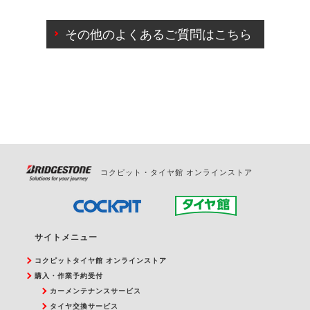
ご来店予約日の3営業日前までマイページからの予約
日変更が可能です。
その他のよくあるご質問はこちら
ご来店予約日の3営業日前を過ぎている場合のご予約
の日時変更につきましては、直接ご予約の店舗まで
お問合せください。
また、やむを得ない事由によりご予約のキャンセル
をご希望の際は、直接ご予約いただいた店舗へご連
絡ください。
コクピット・タイヤ館 オンラインストア
サイトメニュー
コクピットタイヤ館 オンラインストア
購入・作業予約受付
カーメンテナンスサービス
タイヤ交換サービス