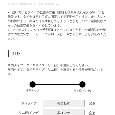
DETAILS
商品番号
rotation-tire_SP7681_light-car_21
履いているタイヤの位置を交換（前輪と後輪を入れ替える等）する
作業です。タイヤは同じ位置に固定して長期間使用すると、走り方など
の影響により一部分だけが摩耗してしまうことがあるので、定期的なタ
イヤの位置交換をおすすめしています。
ブリヂストンのタイヤ専門店(コクピット/タイヤ館)での作業1台分単
位での販売です。「カートに追加」又は「今すぐ予約」よりお進みくだ
さい。
価格
VARIATIONS
車両タイプ、タイヤサイズ（リム径）を選択してください。
車両タイプ、タイヤサイズ（リム径）を選択すると価格が表示されま
す。
車両タイプ
リム径(インチ)
車両タイプ
軽自動車
変更
リム径(インチ)
21インチ
変更