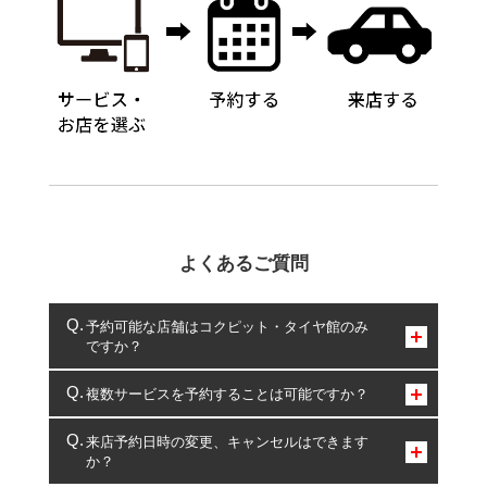
よくあるご質問
予約可能な店舗はコクピット・タイヤ館のみ
ですか？
コクピット・タイヤ館のみとなります。
複数サービスを予約することは可能ですか？
複数サービスのご予約は可能です。
来店予約日時の変更、キャンセルはできます
か？
一部の商品・サービスの組み合わせに限り、同時にご予約が
出来ないものもございます。