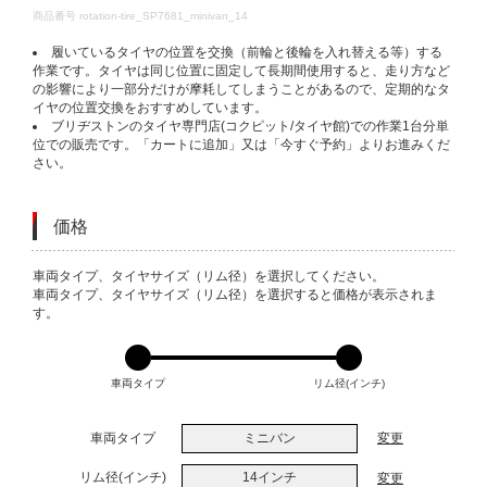
DETAILS
商品番号
rotation-tire_SP7681_minivan_14
履いているタイヤの位置を交換（前輪と後輪を入れ替える等）する
作業です。タイヤは同じ位置に固定して長期間使用すると、走り方など
の影響により一部分だけが摩耗してしまうことがあるので、定期的なタ
イヤの位置交換をおすすめしています。
ブリヂストンのタイヤ専門店(コクピット/タイヤ館)での作業1台分単
位での販売です。「カートに追加」又は「今すぐ予約」よりお進みくだ
さい。
価格
VARIATIONS
車両タイプ、タイヤサイズ（リム径）を選択してください。
車両タイプ、タイヤサイズ（リム径）を選択すると価格が表示されま
す。
車両タイプ
リム径(インチ)
車両タイプ
ミニバン
変更
リム径(インチ)
14インチ
変更