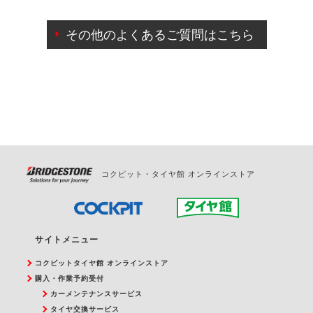
ご来店予約日の3営業日前までマイページからの予約
日変更が可能です。
その他のよくあるご質問はこちら
ご来店予約日の3営業日前を過ぎている場合のご予約
の日時変更につきましては、直接ご予約の店舗まで
お問合せください。
また、やむを得ない事由によりご予約のキャンセル
をご希望の際は、直接ご予約いただいた店舗へご連
絡ください。
コクピット・タイヤ館 オンラインストア
サイトメニュー
コクピットタイヤ館 オンラインストア
購入・作業予約受付
カーメンテナンスサービス
タイヤ交換サービス