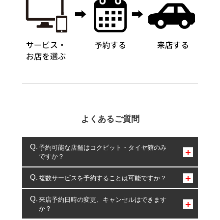
よくあるご質問
予約可能な店舗はコクピット・タイヤ館のみ
ですか？
コクピット・タイヤ館のみとなります。
複数サービスを予約することは可能ですか？
複数サービスのご予約は可能です。
来店予約日時の変更、キャンセルはできます
か？
一部の商品・サービスの組み合わせに限り、同時にご予約が
出来ないものもございます。