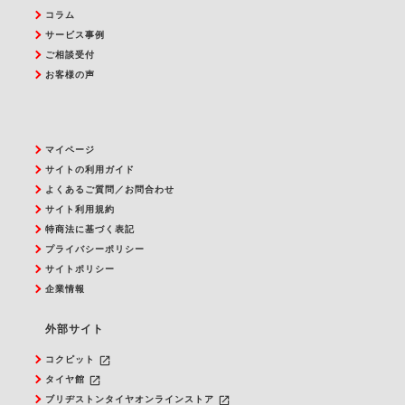
コラム
サービス事例
ご相談受付
お客様の声
マイページ
サイトの利用ガイド
よくあるご質問／お問合わせ
サイト利用規約
特商法に基づく表記
プライバシーポリシー
サイトポリシー
企業情報
外部サイト
launch
コクピット
launch
タイヤ館
launch
ブリヂストンタイヤオンラインストア