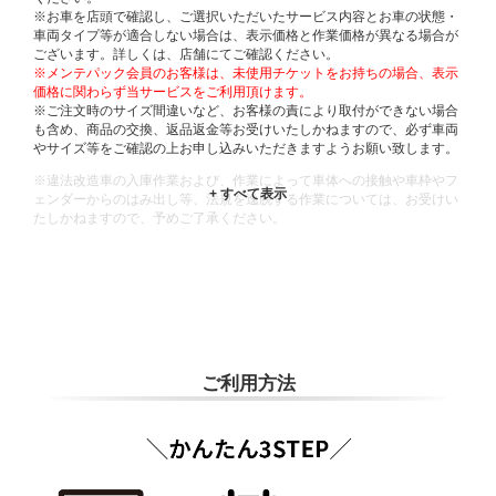
※お車を店頭で確認し、ご選択いただいたサービス内容とお車の状態・
車両タイプ等が適合しない場合は、表示価格と作業価格が異なる場合が
ございます。詳しくは、店舗にてご確認ください。
※メンテパック会員のお客様は、未使用チケットをお持ちの場合、表示
価格に関わらず当サービスをご利用頂けます。
※ご注文時のサイズ間違いなど、お客様の責により取付ができない場合
も含め、商品の交換、返品返金等お受けいたしかねますので、必ず車両
やサイズ等をご確認の上お申し込みいただきますようお願い致します。
※違法改造車の入庫作業および、作業によって車体への接触や車枠やフ
ェンダーからのはみ出し等、法規を逸脱する作業については、お受けい
たしかねますので、予めご了承ください。
※輸入車や一部希少車種等には対応できない場合もございます。
※おクルマの状態(作業の安全性を確保できない場合など含め)によって
は、ご来店当日であっても、作業をお断りさせて頂く場合もございま
す。
ADDITIONAL
INFORMATION
ご利用方法