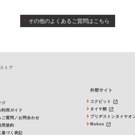
わせに限り、同時にご予約が出来ないものもございます。
日前までマイページからの予約日変更が可能です。
日前を過ぎている場合のご予約の日時変更につきましては、直
その他のよくあるご質問はこちら
由によりご予約のキャンセルをご希望の際は、直接ご予約いた
ンストア
外部サイト
launch
コクピット
ージ
launch
タイヤ館
の利用ガイド
ブリヂストンタイヤオ
るご質問／お問合わせ
launch
Mobox
利用規約
に基づく表記