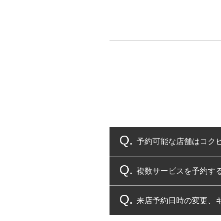
予約可能な店舗はコク
複数サービスを予約す
コクピット・タイヤ館
来店予約日時の変更、
複数サービスのご予約