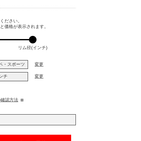
てください。
ると価格が表示されます。
リム径(インチ)
ペ・スポーツ
変更
インチ
変更
の確認方法