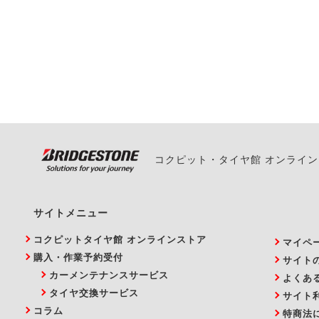
一部の商品・サービスの組み合
ご来店予約日の3営業
ご来店予約日の3営業
ください。
また、やむを得ない事
い。
コクピット・タイヤ館 オンライ
サイトメニュー
コクピットタイヤ館 オンラインストア
マイペ
購入・作業予約受付
サイト
カーメンテナンスサービス
よくあ
タイヤ交換サービス
サイト
コラム
特商法