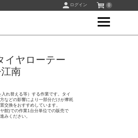
ログイン
0
タイヤローテー
松江南
を入れ替える等）する作業です。タイ
り方などの影響により一部分だけが摩耗
位置交換をおすすめしています。
イヤ館)での作業1台分単位での販売で
お進みください。