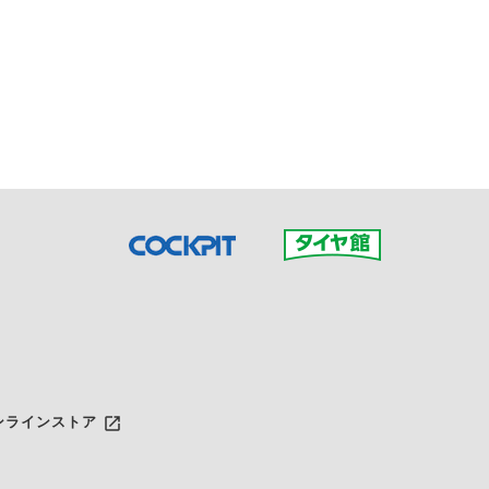
接ご予約の店舗までお問合せ
だいた店舗へご連絡くださ
launch
ンラインストア