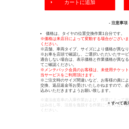
カートに追加
TO
CART
OPTIONS
- 注意事項 
価格は、タイヤの位置交換作業1台分です。
※価格は来店日によって変動する場合がござい
ください。
※店舗、車両タイプ、サイズにより価格が異な
※お車を店頭で確認し、ご選択いただいたサー
適合しない場合は、表示価格と作業価格が異な
てご確認ください。
※メンテパック会員のお客様は、未使用チケッ
当サービスをご利用頂けます。
※ご注文時のサイズ間違いなど、お客様の責に
交換、返品返金等お受けいたしかねますので、
込みいただきますようお願い致します。
※違法改造車の入庫作業および、作業によって
はみ出し等、法規を逸脱する作業については、
ください。
※輸入車や一部希少車種等には対応できない場
※おクルマの状態(作業の安全性を確保できない
であっても、作業をお断りさせて頂く場合もご