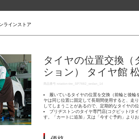
ンラインストア
タイヤの位置交換（
ション） タイヤ館 
DETAILS
商品番号
rotation-tire_SP7682_sedan_14
履いているタイヤの位置を交換（前輪と後輪
ヤは同じ位置に固定して長期間使用すると、走
してしまうことがあるので、定期的なタイヤの
ブリヂストンのタイヤ専門店(コクピット/タ
す。「カートに追加」又は「今すぐ予約」より
価格