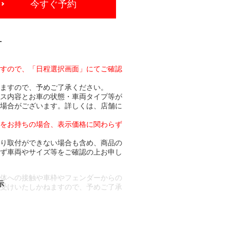
今すぐ予約
-
ますので、「日程選択画面」にてご確認
りますので、予めご了承ください。
ビス内容とお車の状態・車両タイプ等が
る場合がございます。詳しくは、店舗に
トをお持ちの場合、表示価格に関わらず
より取付ができない場合も含め、商品の
必ず車両やサイズ等をご確認の上お申し
車体への接触や車枠やフェンダーからの
お受けいたしかねますので、予めご了承
合もございます。
場合など含め)によっては、ご来店当日
ざいます。