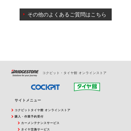
ご来店予約日の3営業日前までマイページからの予約
日変更が可能です。
その他のよくあるご質問はこちら
ご来店予約日の3営業日前を過ぎている場合のご予約
の日時変更につきましては、直接ご予約の店舗まで
お問合せください。
また、やむを得ない事由によりご予約のキャンセル
をご希望の際は、直接ご予約いただいた店舗へご連
絡ください。
コクピット・タイヤ館 オンラインストア
サイトメニュー
コクピットタイヤ館 オンラインストア
購入・作業予約受付
カーメンテナンスサービス
タイヤ交換サービス