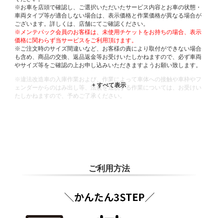
※お車を店頭で確認し、ご選択いただいたサービス内容とお車の状態・
車両タイプ等が適合しない場合は、表示価格と作業価格が異なる場合が
ございます。詳しくは、店舗にてご確認ください。
※メンテパック会員のお客様は、未使用チケットをお持ちの場合、表示
価格に関わらず当サービスをご利用頂けます。
※ご注文時のサイズ間違いなど、お客様の責により取付ができない場合
も含め、商品の交換、返品返金等お受けいたしかねますので、必ず車両
やサイズ等をご確認の上お申し込みいただきますようお願い致します。
※違法改造車の入庫作業および、作業によって車体への接触や車枠やフ
ェンダーからのはみ出し等、法規を逸脱する作業については、お受けい
たしかねますので、予めご了承ください。
※輸入車や一部希少車種等には対応できない場合もございます。
※おクルマの状態(作業の安全性を確保できない場合など含め)によって
は、ご来店当日であっても、作業をお断りさせて頂く場合もございま
す。
ADDITIONAL
INFORMATION
ご利用方法