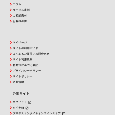
コラム
サービス事例
ご相談受付
お客様の声
マイページ
サイトの利用ガイド
よくあるご質問／お問合わせ
サイト利用規約
特商法に基づく表記
プライバシーポリシー
サイトポリシー
企業情報
外部サイト
launch
コクピット
launch
タイヤ館
launch
ブリヂストンタイヤオンラインストア