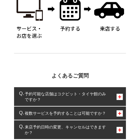
よくあるご質問
予約可能な店舗はコクピット・タイヤ館のみ
ですか？
コクピット・タイヤ館のみとなります。
複数サービスを予約することは可能ですか？
複数サービスのご予約は可能です。
来店予約日時の変更、キャンセルはできます
か？
一部の商品・サービスの組み合わせに限り、同時にご予約が
出来ないものもございます。