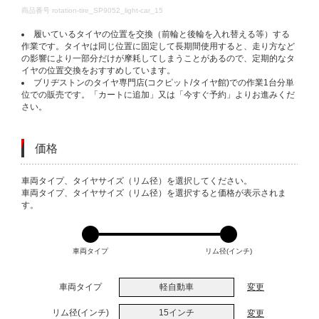
DETAILS
商品番号
rotation-tire_SP9052_light-car_15
履いているタイヤの位置を交換（前輪と後輪を入れ替える等）する
作業です。タイヤは同じ位置に固定して長期間使用すると、走り方など
の影響により一部分だけが摩耗してしまうことがあるので、定期的なタ
イヤの位置交換をおすすめしています。
ブリヂストンのタイヤ専門店(コクピット/タイヤ館)での作業1台分単
位での販売です。「カートに追加」又は「今すぐ予約」よりお進みくだ
さい。
価格
VARIATIONS
車両タイプ、タイヤサイズ（リム径）を選択してください。
車両タイプ、タイヤサイズ（リム径）を選択すると価格が表示されま
す。
車両タイプ
リム径(インチ)
車両タイプ
軽自動車
変更
リム径(インチ)
15インチ
変更