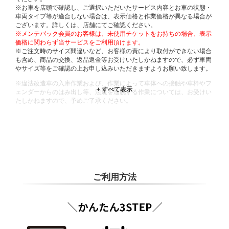
※お車を店頭で確認し、ご選択いただいたサービス内容とお車の状態・
車両タイプ等が適合しない場合は、表示価格と作業価格が異なる場合が
ございます。詳しくは、店舗にてご確認ください。
※メンテパック会員のお客様は、未使用チケットをお持ちの場合、表示
価格に関わらず当サービスをご利用頂けます。
※ご注文時のサイズ間違いなど、お客様の責により取付ができない場合
も含め、商品の交換、返品返金等お受けいたしかねますので、必ず車両
やサイズ等をご確認の上お申し込みいただきますようお願い致します。
※違法改造車の入庫作業および、作業によって車体への接触や車枠やフ
ェンダーからのはみ出し等、法規を逸脱する作業については、お受けい
たしかねますので、予めご了承ください。
※輸入車や一部希少車種等には対応できない場合もございます。
※おクルマの状態(作業の安全性を確保できない場合など含め)によって
は、ご来店当日であっても、作業をお断りさせて頂く場合もございま
す。
ADDITIONAL
INFORMATION
ご利用方法