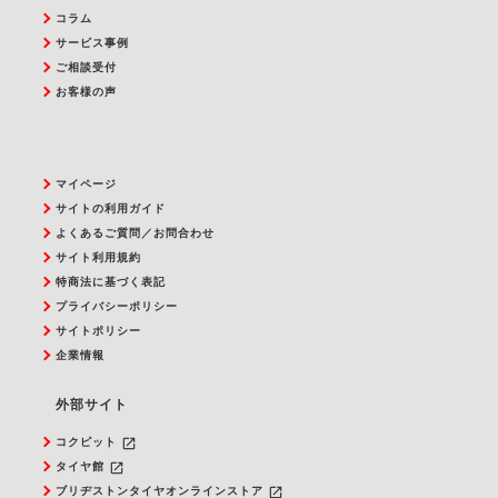
コラム
サービス事例
ご相談受付
お客様の声
マイページ
サイトの利用ガイド
よくあるご質問／お問合わせ
サイト利用規約
特商法に基づく表記
プライバシーポリシー
サイトポリシー
企業情報
外部サイト
launch
コクピット
launch
タイヤ館
launch
ブリヂストンタイヤオンラインストア