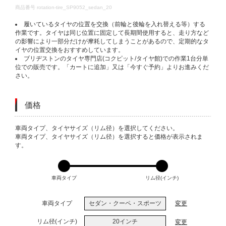
DETAILS
商品番号
rotation-tire_SP9052_sedan_20
履いているタイヤの位置を交換（前輪と後輪を入れ替える等）する
作業です。タイヤは同じ位置に固定して長期間使用すると、走り方など
の影響により一部分だけが摩耗してしまうことがあるので、定期的なタ
イヤの位置交換をおすすめしています。
ブリヂストンのタイヤ専門店(コクピット/タイヤ館)での作業1台分単
位での販売です。「カートに追加」又は「今すぐ予約」よりお進みくだ
さい。
価格
VARIATIONS
車両タイプ、タイヤサイズ（リム径）を選択してください。
車両タイプ、タイヤサイズ（リム径）を選択すると価格が表示されま
す。
車両タイプ
リム径(インチ)
車両タイプ
セダン・クーペ・スポーツ
変更
リム径(インチ)
20インチ
変更