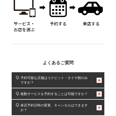
よくあるご質問
予約可能な店舗はコクピット・タイヤ館のみ
ですか？
コクピット・タイヤ館のみとなります。
複数サービスを予約することは可能ですか？
複数サービスのご予約は可能です。
来店予約日時の変更、キャンセルはできます
か？
一部の商品・サービスの組み合わせに限り、同時にご予約が
出来ないものもございます。