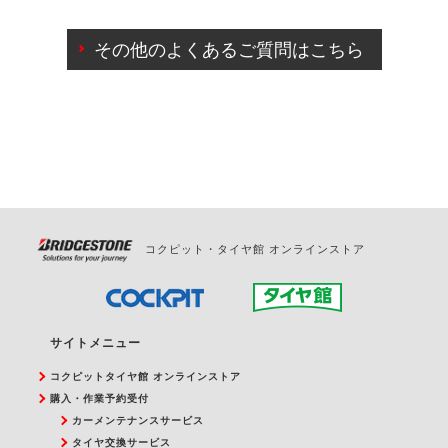
ご来店予約日の3営業日前までマイページからの予約
日変更が可能です。
その他のよくあるご質問はこちら
ご来店予約日の3営業日前を過ぎている場合のご予約
の日時変更につきましては、直接ご予約の店舗まで
お問合せください。
また、やむを得ない事由によりご予約のキャンセル
をご希望の際は、直接ご予約いただいた店舗へご連
絡ください。
コクピット・タイヤ館 オンラインストア
サイトメニュー
コクピットタイヤ館 オンラインストア
購入・作業予約受付
カーメンテナンスサービス
タイヤ交換サービス