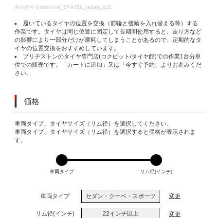
DETAILS
商品番号
rotation-tire_SP9052_sedan_o22
履いているタイヤの位置を交換（前輪と後輪を入れ替える等）する
作業です。タイヤは同じ位置に固定して長期間使用すると、走り方など
の影響により一部分だけが摩耗してしまうことがあるので、定期的なタ
イヤの位置交換をおすすめしています。
ブリヂストンのタイヤ専門店(コクピット/タイヤ館)での作業1台分単
位での販売です。「カートに追加」又は「今すぐ予約」よりお進みくだ
さい。
価格
VARIATIONS
車両タイプ、タイヤサイズ（リム径）を選択してください。
車両タイプ、タイヤサイズ（リム径）を選択すると価格が表示されま
す。
車両タイプ
リム径(インチ)
車両タイプ
セダン・クーペ・スポーツ
変更
リム径(インチ)
22インチ以上
変更