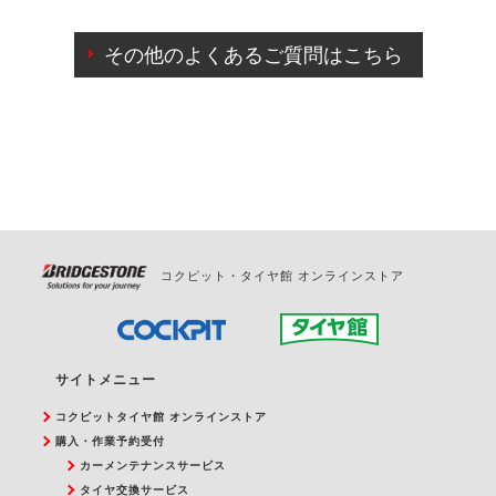
ご来店予約日の3営業日前までマイページからの予約
日変更が可能です。
その他のよくあるご質問はこちら
ご来店予約日の3営業日前を過ぎている場合のご予約
の日時変更につきましては、直接ご予約の店舗まで
お問合せください。
また、やむを得ない事由によりご予約のキャンセル
をご希望の際は、直接ご予約いただいた店舗へご連
絡ください。
コクピット・タイヤ館 オンラインストア
サイトメニュー
コクピットタイヤ館 オンラインストア
購入・作業予約受付
カーメンテナンスサービス
タイヤ交換サービス