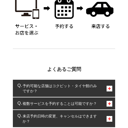
よくあるご質問
予約可能な店舗はコクピット・タイヤ館のみ
ですか？
コクピット・タイヤ館のみとなります。
複数サービスを予約することは可能ですか？
複数サービスのご予約は可能です。
来店予約日時の変更、キャンセルはできます
か？
一部の商品・サービスの組み合わせに限り、同時にご予約が
出来ないものもございます。