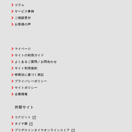
コラム
サービス事例
ご相談受付
お客様の声
マイページ
サイトの利用ガイド
よくあるご質問／お問合わせ
サイト利用規約
特商法に基づく表記
プライバシーポリシー
サイトポリシー
企業情報
外部サイト
launch
コクピット
launch
タイヤ館
launch
ブリヂストンタイヤオンラインストア