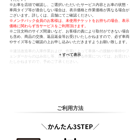
※お車を店頭で確認し、ご選択いただいたサービス内容とお車の状態・
車両タイプ等が適合しない場合は、表示価格と作業価格が異なる場合が
ございます。詳しくは、店舗にてご確認ください。
※メンテパック会員のお客様は、未使用チケットをお持ちの場合、表示
価格に関わらず当サービスをご利用頂けます。
※ご注文時のサイズ間違いなど、お客様の責により取付ができない場合
も含め、商品の交換、返品返金等お受けいたしかねますので、必ず車両
やサイズ等をご確認の上お申し込みいただきますようお願い致します。
※違法改造車の入庫作業および、作業によって車体への接触や車枠やフ
ェンダーからのはみ出し等、法規を逸脱する作業については、お受けい
たしかねますので、予めご了承ください。
※輸入車や一部希少車種等には対応できない場合もございます。
※おクルマの状態(作業の安全性を確保できない場合など含め)によって
は、ご来店当日であっても、作業をお断りさせて頂く場合もございま
す。
ADDITIONAL
INFORMATION
ご利用方法