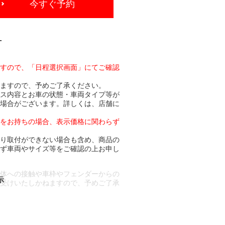
今すぐ予約
-
ますので、「日程選択画面」にてご確認
りますので、予めご了承ください。
ビス内容とお車の状態・車両タイプ等が
る場合がございます。詳しくは、店舗に
トをお持ちの場合、表示価格に関わらず
より取付ができない場合も含め、商品の
必ず車両やサイズ等をご確認の上お申し
車体への接触や車枠やフェンダーからの
お受けいたしかねますので、予めご了承
合もございます。
場合など含め)によっては、ご来店当日
ざいます。