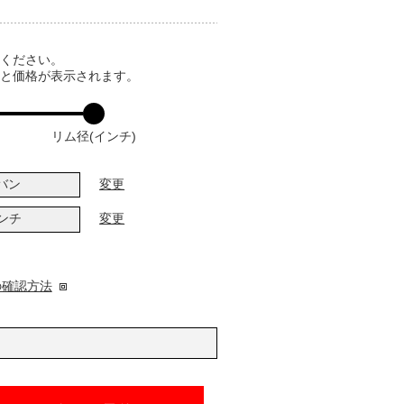
てください。
ると価格が表示されます。
リム径(インチ)
バン
変更
インチ
変更
の確認方法