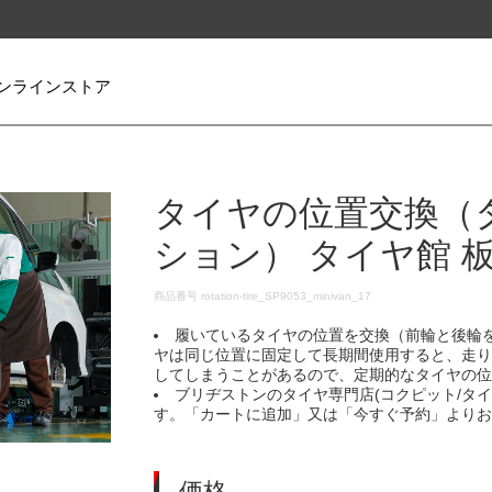
ンラインストア
タイヤの位置交換（
ション） タイヤ館 
DETAILS
商品番号
rotation-tire_SP9053_minivan_17
履いているタイヤの位置を交換（前輪と後輪
ヤは同じ位置に固定して長期間使用すると、走
してしまうことがあるので、定期的なタイヤの
ブリヂストンのタイヤ専門店(コクピット/タ
す。「カートに追加」又は「今すぐ予約」より
価格