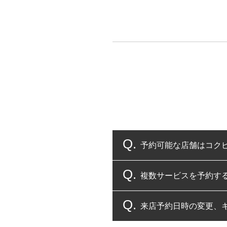
予約可能な店舗はコク
複数サービスを予約す
コクピット・タイヤ館
来店予約日時の変更、
複数サービスのご予約