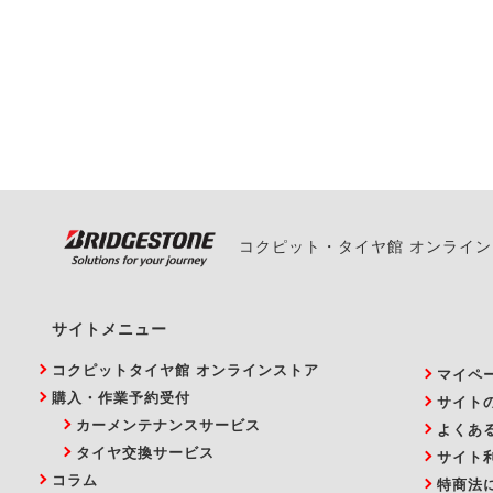
一部の商品・サービスの組み合
ご来店予約日の3営業
ご来店予約日の3営業
ください。
また、やむを得ない事
い。
コクピット・タイヤ館 オンライ
サイトメニュー
コクピットタイヤ館 オンラインストア
マイペ
購入・作業予約受付
サイト
カーメンテナンスサービス
よくあ
タイヤ交換サービス
サイト
コラム
特商法