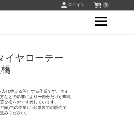
ログイン
0
タイヤローテー
板橋
を入れ替える等）する作業です。タイ
り方などの影響により一部分だけが摩耗
位置交換をおすすめしています。
イヤ館)での作業1台分単位での販売で
お進みください。