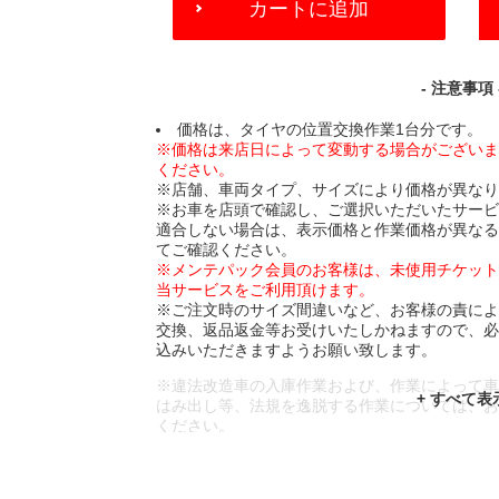
カートに追加
TO
CART
OPTIONS
- 注意事項 
価格は、タイヤの位置交換作業1台分です。
※価格は来店日によって変動する場合がござい
ください。
※店舗、車両タイプ、サイズにより価格が異な
※お車を店頭で確認し、ご選択いただいたサー
適合しない場合は、表示価格と作業価格が異な
てご確認ください。
※メンテパック会員のお客様は、未使用チケッ
当サービスをご利用頂けます。
※ご注文時のサイズ間違いなど、お客様の責に
交換、返品返金等お受けいたしかねますので、
込みいただきますようお願い致します。
※違法改造車の入庫作業および、作業によって
はみ出し等、法規を逸脱する作業については、
ください。
※輸入車や一部希少車種等には対応できない場
※おクルマの状態(作業の安全性を確保できない
であっても、作業をお断りさせて頂く場合もご