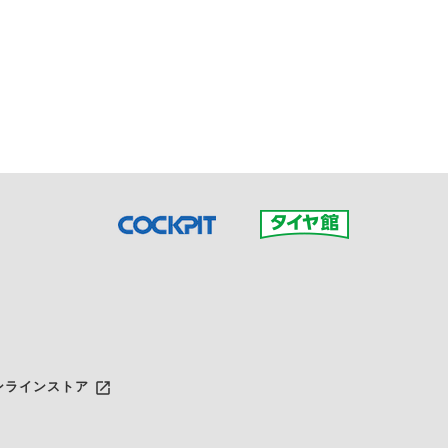
接ご予約の店舗までお問合せ
だいた店舗へご連絡くださ
launch
ンラインストア