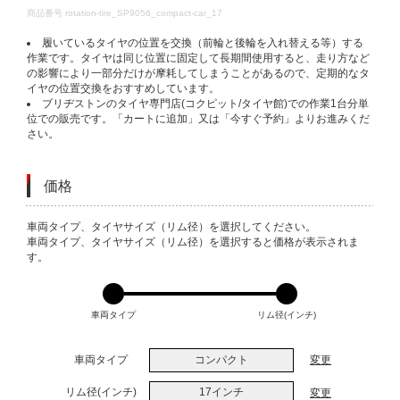
DETAILS
商品番号
rotation-tire_SP9056_compact-car_17
履いているタイヤの位置を交換（前輪と後輪を入れ替える等）する
作業です。タイヤは同じ位置に固定して長期間使用すると、走り方など
の影響により一部分だけが摩耗してしまうことがあるので、定期的なタ
イヤの位置交換をおすすめしています。
ブリヂストンのタイヤ専門店(コクピット/タイヤ館)での作業1台分単
位での販売です。「カートに追加」又は「今すぐ予約」よりお進みくだ
さい。
価格
VARIATIONS
車両タイプ、タイヤサイズ（リム径）を選択してください。
車両タイプ、タイヤサイズ（リム径）を選択すると価格が表示されま
す。
車両タイプ
リム径(インチ)
車両タイプ
コンパクト
変更
リム径(インチ)
17インチ
変更