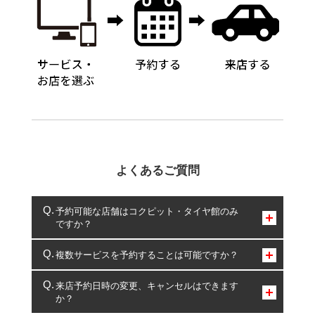
よくあるご質問
予約可能な店舗はコクピット・タイヤ館のみ
ですか？
コクピット・タイヤ館のみとなります。
複数サービスを予約することは可能ですか？
複数サービスのご予約は可能です。
来店予約日時の変更、キャンセルはできます
か？
一部の商品・サービスの組み合わせに限り、同時にご予約が
出来ないものもございます。