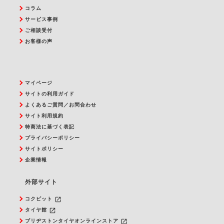
コラム
サービス事例
ご相談受付
お客様の声
マイページ
サイトの利用ガイド
よくあるご質問／お問合わせ
サイト利用規約
特商法に基づく表記
プライバシーポリシー
サイトポリシー
企業情報
外部サイト
launch
コクピット
launch
タイヤ館
launch
ブリヂストンタイヤオンラインストア