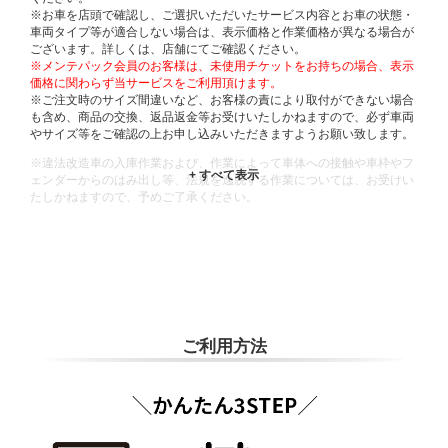
※お車を店頭で確認し、ご選択いただいたサービス内容とお車の状態・
車両タイプ等が適合しない場合は、表示価格と作業価格が異なる場合が
ございます。詳しくは、店舗にてご確認ください。
※メンテパック会員のお客様は、未使用チケットをお持ちの場合、表示
価格に関わらず当サービスをご利用頂けます。
※ご注文時のサイズ間違いなど、お客様の責により取付ができない場合
も含め、商品の交換、返品返金等お受けいたしかねますので、必ず車両
やサイズ等をご確認の上お申し込みいただきますようお願い致します。
※違法改造車の入庫作業および、作業によって車体への接触や車枠やフ
ェンダーからのはみ出し等、法規を逸脱する作業については、お受けい
たしかねますので、予めご了承ください。
※輸入車や一部希少車種等には対応できない場合もございます。
※おクルマの状態(作業の安全性を確保できない場合など含め)によって
は、ご来店当日であっても、作業をお断りさせて頂く場合もございま
す。
ADDITIONAL
INFORMATION
ご利用方法