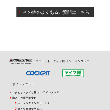
ご来店予約日の3営業日前までマイページからの予約
日変更が可能です。
その他のよくあるご質問はこちら
ご来店予約日の3営業日前を過ぎている場合のご予約
の日時変更につきましては、直接ご予約の店舗まで
お問合せください。
また、やむを得ない事由によりご予約のキャンセル
をご希望の際は、直接ご予約いただいた店舗へご連
絡ください。
コクピット・タイヤ館 オンラインストア
サイトメニュー
コクピットタイヤ館 オンラインストア
購入・作業予約受付
カーメンテナンスサービス
タイヤ交換サービス