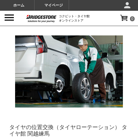
ホーム
マイページ
コクピット・タイヤ館
0
オンラインストア
IMAGES
タイヤの位置交換（タイヤローテーション） タ
イヤ館 関越練馬