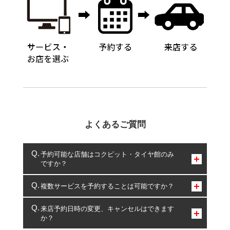
よくあるご質問
予約可能な店舗はコクピット・タイヤ館のみ
ですか？
コクピット・タイヤ館のみとなります。
複数サービスを予約することは可能ですか？
複数サービスのご予約は可能です。
来店予約日時の変更、キャンセルはできます
か？
一部の商品・サービスの組み合わせに限り、同時にご予約が
出来ないものもございます。