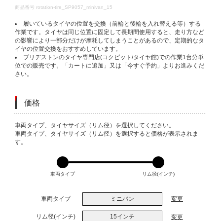
DETAILS
商品番号
rotation-tire_SP9057_minivan_15
履いているタイヤの位置を交換（前輪と後輪を入れ替える等）する
作業です。タイヤは同じ位置に固定して長期間使用すると、走り方など
の影響により一部分だけが摩耗してしまうことがあるので、定期的なタ
イヤの位置交換をおすすめしています。
ブリヂストンのタイヤ専門店(コクピット/タイヤ館)での作業1台分単
位での販売です。「カートに追加」又は「今すぐ予約」よりお進みくだ
さい。
価格
VARIATIONS
車両タイプ、タイヤサイズ（リム径）を選択してください。
車両タイプ、タイヤサイズ（リム径）を選択すると価格が表示されま
す。
車両タイプ
リム径(インチ)
車両タイプ
ミニバン
変更
リム径(インチ)
15インチ
変更