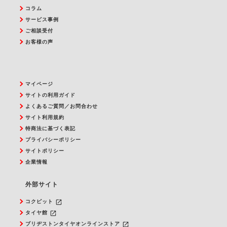
コラム
サービス事例
ご相談受付
お客様の声
マイページ
サイトの利用ガイド
よくあるご質問／お問合わせ
サイト利用規約
特商法に基づく表記
プライバシーポリシー
サイトポリシー
企業情報
外部サイト
launch
コクピット
launch
タイヤ館
launch
ブリヂストンタイヤオンラインストア