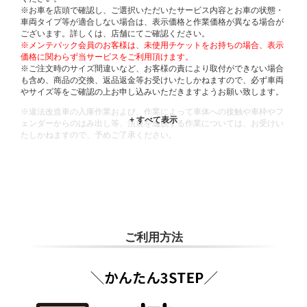
※お車を店頭で確認し、ご選択いただいたサービス内容とお車の状態・
車両タイプ等が適合しない場合は、表示価格と作業価格が異なる場合が
ございます。詳しくは、店舗にてご確認ください。
※メンテパック会員のお客様は、未使用チケットをお持ちの場合、表示
価格に関わらず当サービスをご利用頂けます。
※ご注文時のサイズ間違いなど、お客様の責により取付ができない場合
も含め、商品の交換、返品返金等お受けいたしかねますので、必ず車両
やサイズ等をご確認の上お申し込みいただきますようお願い致します。
※違法改造車の入庫作業および、作業によって車体への接触や車枠やフ
ェンダーからのはみ出し等、法規を逸脱する作業については、お受けい
たしかねますので、予めご了承ください。
※輸入車や一部希少車種等には対応できない場合もございます。
※おクルマの状態(作業の安全性を確保できない場合など含め)によって
は、ご来店当日であっても、作業をお断りさせて頂く場合もございま
す。
ADDITIONAL
INFORMATION
ご利用方法