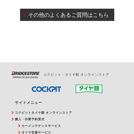
ご来店予約日の3営業日前までマイページからの予約
日変更が可能です。
その他のよくあるご質問はこちら
ご来店予約日の3営業日前を過ぎている場合のご予約
の日時変更につきましては、直接ご予約の店舗まで
お問合せください。
また、やむを得ない事由によりご予約のキャンセル
をご希望の際は、直接ご予約いただいた店舗へご連
絡ください。
コクピット・タイヤ館 オンラインストア
サイトメニュー
コクピットタイヤ館 オンラインストア
購入・作業予約受付
カーメンテナンスサービス
タイヤ交換サービス