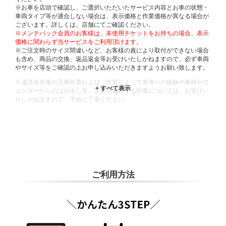
※お車を店頭で確認し、ご選択いただいたサービス内容とお車の状態・
車両タイプ等が適合しない場合は、表示価格と作業価格が異なる場合が
ございます。詳しくは、店舗にてご確認ください。
※メンテパック会員のお客様は、未使用チケットをお持ちの場合、表示
価格に関わらず当サービスをご利用頂けます。
※ご注文時のサイズ間違いなど、お客様の責により取付ができない場合
も含め、商品の交換、返品返金等お受けいたしかねますので、必ず車両
やサイズ等をご確認の上お申し込みいただきますようお願い致します。
※違法改造車の入庫作業および、作業によって車体への接触や車枠やフ
ェンダーからのはみ出し等、法規を逸脱する作業については、お受けい
たしかねますので、予めご了承ください。
※輸入車や一部希少車種等には対応できない場合もございます。
※おクルマの状態(作業の安全性を確保できない場合など含め)によって
は、ご来店当日であっても、作業をお断りさせて頂く場合もございま
す。
ADDITIONAL
INFORMATION
ご利用方法