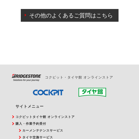
ご来店予約日の3営業日前までマイページからの予約
日変更が可能です。
その他のよくあるご質問はこちら
ご来店予約日の3営業日前を過ぎている場合のご予約
の日時変更につきましては、直接ご予約の店舗まで
お問合せください。
また、やむを得ない事由によりご予約のキャンセル
をご希望の際は、直接ご予約いただいた店舗へご連
絡ください。
コクピット・タイヤ館 オンラインストア
サイトメニュー
コクピットタイヤ館 オンラインストア
購入・作業予約受付
カーメンテナンスサービス
タイヤ交換サービス