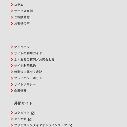
コラム
サービス事例
ご相談受付
お客様の声
マイページ
サイトの利用ガイド
よくあるご質問／お問合わせ
サイト利用規約
特商法に基づく表記
プライバシーポリシー
サイトポリシー
企業情報
外部サイト
launch
コクピット
launch
タイヤ館
launch
ブリヂストンタイヤオンラインストア