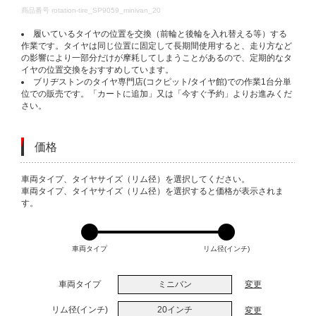
DETAILS
商品番号
rotation-tire_SP9059_minivan_20
履いているタイヤの位置を交換（前輪と後輪を入れ替える等）する
作業です。タイヤは同じ位置に固定して長期間使用すると、走り方など
の影響により一部分だけが摩耗してしまうことがあるので、定期的なタ
イヤの位置交換をおすすめしています。
ブリヂストンのタイヤ専門店(コクピット/タイヤ館)での作業1台分単
位での販売です。「カートに追加」又は「今すぐ予約」よりお進みくだ
さい。
価格
VARIATIONS
車両タイプ、タイヤサイズ（リム径）を選択してください。
車両タイプ、タイヤサイズ（リム径）を選択すると価格が表示されま
す。
車両タイプ
リム径(インチ)
車両タイプ
ミニバン
変更
リム径(インチ)
20インチ
変更