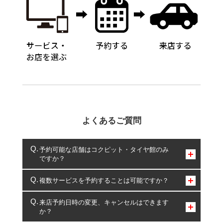
よくあるご質問
予約可能な店舗はコクピット・タイヤ館のみ
ですか？
コクピット・タイヤ館のみとなります。
複数サービスを予約することは可能ですか？
複数サービスのご予約は可能です。
来店予約日時の変更、キャンセルはできます
か？
一部の商品・サービスの組み合わせに限り、同時にご予約が
出来ないものもございます。