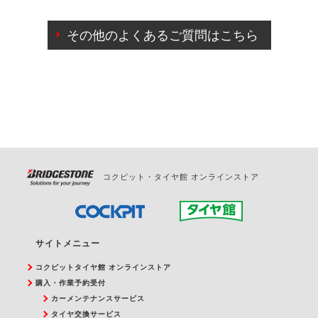
ご来店予約日の3営業日前までマイページからの予約
日変更が可能です。
その他のよくあるご質問はこちら
ご来店予約日の3営業日前を過ぎている場合のご予約
の日時変更につきましては、直接ご予約の店舗まで
お問合せください。
また、やむを得ない事由によりご予約のキャンセル
をご希望の際は、直接ご予約いただいた店舗へご連
絡ください。
コクピット・タイヤ館 オンラインストア
サイトメニュー
コクピットタイヤ館 オンラインストア
購入・作業予約受付
カーメンテナンスサービス
タイヤ交換サービス