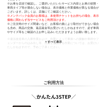
※お車を店頭で確認し、ご選択いただいたサービス内容とお車の状態・
車両タイプ等が適合しない場合は、表示価格と作業価格が異なる場合が
ございます。詳しくは、店舗にてご確認ください。
※メンテパック会員のお客様は、未使用チケットをお持ちの場合、表示
価格に関わらず当サービスをご利用頂けます。
※ご注文時のサイズ間違いなど、お客様の責により取付ができない場合
も含め、商品の交換、返品返金等お受けいたしかねますので、必ず車両
やサイズ等をご確認の上お申し込みいただきますようお願い致します。
※違法改造車の入庫作業および、作業によって車体への接触や車枠やフ
ェンダーからのはみ出し等、法規を逸脱する作業については、お受けい
たしかねますので、予めご了承ください。
※輸入車や一部希少車種等には対応できない場合もございます。
※おクルマの状態(作業の安全性を確保できない場合など含め)によって
は、ご来店当日であっても、作業をお断りさせて頂く場合もございま
す。
ADDITIONAL
INFORMATION
ご利用方法