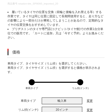
DETAILS
商品番号
rotation-tire_SP9060_imported_20
履いているタイヤの位置を交換（前輪と後輪を入れ替える等）する
作業です。タイヤは同じ位置に固定して長期間使用すると、走り方など
の影響により一部分だけが摩耗してしまうことがあるので、定期的なタ
イヤの位置交換をおすすめしています。
ブリヂストンのタイヤ専門店(コクピット/タイヤ館)での作業1台分単
位での販売です。「カートに追加」又は「今すぐ予約」よりお進みくだ
さい。
価格
VARIATIONS
車両タイプ、タイヤサイズ（リム径）を選択してください。
車両タイプ、タイヤサイズ（リム径）を選択すると価格が表示されま
す。
車両タイプ
リム径(インチ)
車両タイプ
輸入車
変更
リム径(インチ)
20インチ
変更