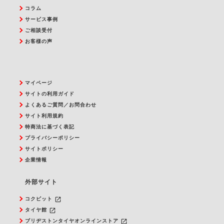
コラム
サービス事例
ご相談受付
お客様の声
マイページ
サイトの利用ガイド
よくあるご質問／お問合わせ
サイト利用規約
特商法に基づく表記
プライバシーポリシー
サイトポリシー
企業情報
外部サイト
launch
コクピット
launch
タイヤ館
launch
ブリヂストンタイヤオンラインストア