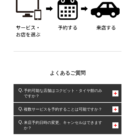
よくあるご質問
予約可能な店舗はコクピット・タイヤ館のみ
ですか？
コクピット・タイヤ館のみとなります。
複数サービスを予約することは可能ですか？
複数サービスのご予約は可能です。
来店予約日時の変更、キャンセルはできます
か？
一部の商品・サービスの組み合わせに限り、同時にご予約が
出来ないものもございます。