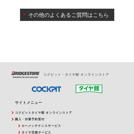
ご来店予約日の3営業日前までマイページからの予約
日変更が可能です。
その他のよくあるご質問はこちら
ご来店予約日の3営業日前を過ぎている場合のご予約
の日時変更につきましては、直接ご予約の店舗まで
お問合せください。
また、やむを得ない事由によりご予約のキャンセル
をご希望の際は、直接ご予約いただいた店舗へご連
絡ください。
コクピット・タイヤ館 オンラインストア
サイトメニュー
コクピットタイヤ館 オンラインストア
購入・作業予約受付
カーメンテナンスサービス
タイヤ交換サービス