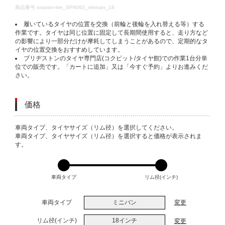
DETAILS
商品番号
rotation-tire_SP9060_minivan_18
履いているタイヤの位置を交換（前輪と後輪を入れ替える等）する
作業です。タイヤは同じ位置に固定して長期間使用すると、走り方など
の影響により一部分だけが摩耗してしまうことがあるので、定期的なタ
イヤの位置交換をおすすめしています。
ブリヂストンのタイヤ専門店(コクピット/タイヤ館)での作業1台分単
位での販売です。「カートに追加」又は「今すぐ予約」よりお進みくだ
さい。
価格
VARIATIONS
車両タイプ、タイヤサイズ（リム径）を選択してください。
車両タイプ、タイヤサイズ（リム径）を選択すると価格が表示されま
す。
車両タイプ
リム径(インチ)
車両タイプ
ミニバン
変更
リム径(インチ)
18インチ
変更