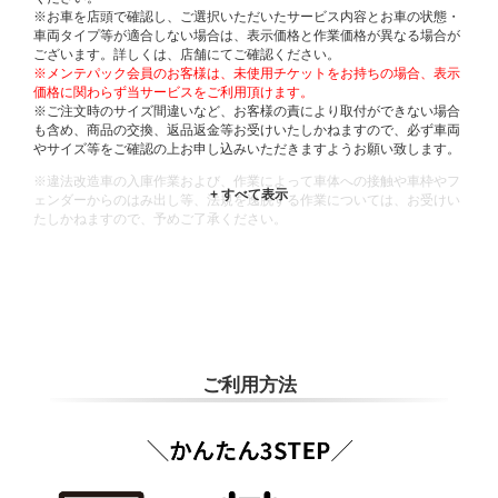
※お車を店頭で確認し、ご選択いただいたサービス内容とお車の状態・
車両タイプ等が適合しない場合は、表示価格と作業価格が異なる場合が
ございます。詳しくは、店舗にてご確認ください。
※メンテパック会員のお客様は、未使用チケットをお持ちの場合、表示
価格に関わらず当サービスをご利用頂けます。
※ご注文時のサイズ間違いなど、お客様の責により取付ができない場合
も含め、商品の交換、返品返金等お受けいたしかねますので、必ず車両
やサイズ等をご確認の上お申し込みいただきますようお願い致します。
※違法改造車の入庫作業および、作業によって車体への接触や車枠やフ
ェンダーからのはみ出し等、法規を逸脱する作業については、お受けい
たしかねますので、予めご了承ください。
※輸入車や一部希少車種等には対応できない場合もございます。
※おクルマの状態(作業の安全性を確保できない場合など含め)によって
は、ご来店当日であっても、作業をお断りさせて頂く場合もございま
す。
ADDITIONAL
INFORMATION
ご利用方法