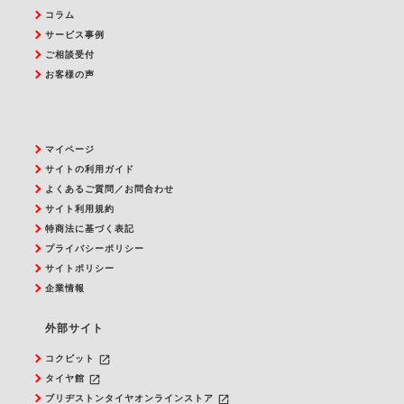
コラム
サービス事例
ご相談受付
お客様の声
マイページ
サイトの利用ガイド
よくあるご質問／お問合わせ
サイト利用規約
特商法に基づく表記
プライバシーポリシー
サイトポリシー
企業情報
外部サイト
launch
コクピット
launch
タイヤ館
launch
ブリヂストンタイヤオンラインストア