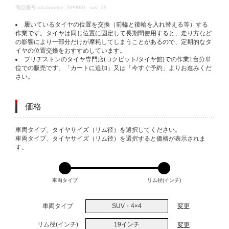
DETAILS
商品番号
rotation-tire_SP9061_suv_19
履いているタイヤの位置を交換（前輪と後輪を入れ替える等）する
作業です。タイヤは同じ位置に固定して長期間使用すると、走り方など
の影響により一部分だけが摩耗してしまうことがあるので、定期的なタ
イヤの位置交換をおすすめしています。
ブリヂストンのタイヤ専門店(コクピット/タイヤ館)での作業1台分単
位での販売です。「カートに追加」又は「今すぐ予約」よりお進みくだ
さい。
価格
VARIATIONS
車両タイプ、タイヤサイズ（リム径）を選択してください。
車両タイプ、タイヤサイズ（リム径）を選択すると価格が表示されま
す。
車両タイプ
リム径(インチ)
車両タイプ
SUV・4×4
変更
リム径(インチ)
19インチ
変更