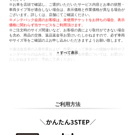
※お車を店頭で確認し、ご選択いただいたサービス内容とお車の状態・
車両タイプ等が適合しない場合は、表示価格と作業価格が異なる場合が
ございます。詳しくは、店舗にてご確認ください。
※メンテパック会員のお客様は、未使用チケットをお持ちの場合、表示
価格に関わらず当サービスをご利用頂けます。
※ご注文時のサイズ間違いなど、お客様の責により取付ができない場合
も含め、商品の交換、返品返金等お受けいたしかねますので、必ず車両
やサイズ等をご確認の上お申し込みいただきますようお願い致します。
※違法改造車の入庫作業および、作業によって車体への接触や車枠やフ
ェンダーからのはみ出し等、法規を逸脱する作業については、お受けい
たしかねますので、予めご了承ください。
※輸入車や一部希少車種等には対応できない場合もございます。
※おクルマの状態(作業の安全性を確保できない場合など含め)によって
は、ご来店当日であっても、作業をお断りさせて頂く場合もございま
す。
ADDITIONAL
INFORMATION
ご利用方法