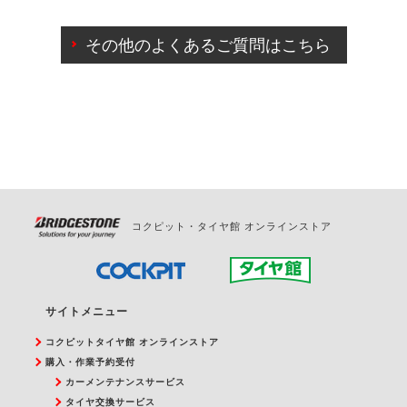
ご来店予約日の3営業日前までマイページからの予約
日変更が可能です。
その他のよくあるご質問はこちら
ご来店予約日の3営業日前を過ぎている場合のご予約
の日時変更につきましては、直接ご予約の店舗まで
お問合せください。
また、やむを得ない事由によりご予約のキャンセル
をご希望の際は、直接ご予約いただいた店舗へご連
絡ください。
コクピット・タイヤ館 オンラインストア
サイトメニュー
コクピットタイヤ館 オンラインストア
購入・作業予約受付
カーメンテナンスサービス
タイヤ交換サービス