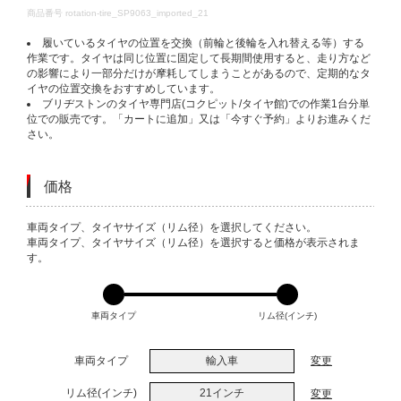
DETAILS
商品番号
rotation-tire_SP9063_imported_21
履いているタイヤの位置を交換（前輪と後輪を入れ替える等）する
作業です。タイヤは同じ位置に固定して長期間使用すると、走り方など
の影響により一部分だけが摩耗してしまうことがあるので、定期的なタ
イヤの位置交換をおすすめしています。
ブリヂストンのタイヤ専門店(コクピット/タイヤ館)での作業1台分単
位での販売です。「カートに追加」又は「今すぐ予約」よりお進みくだ
さい。
価格
VARIATIONS
車両タイプ、タイヤサイズ（リム径）を選択してください。
車両タイプ、タイヤサイズ（リム径）を選択すると価格が表示されま
す。
車両タイプ
リム径(インチ)
車両タイプ
輸入車
変更
リム径(インチ)
21インチ
変更