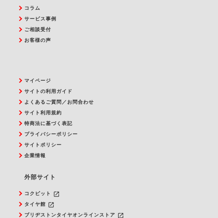
コラム
サービス事例
ご相談受付
お客様の声
マイページ
サイトの利用ガイド
よくあるご質問／お問合わせ
サイト利用規約
特商法に基づく表記
プライバシーポリシー
サイトポリシー
企業情報
外部サイト
launch
コクピット
launch
タイヤ館
launch
ブリヂストンタイヤオンラインストア