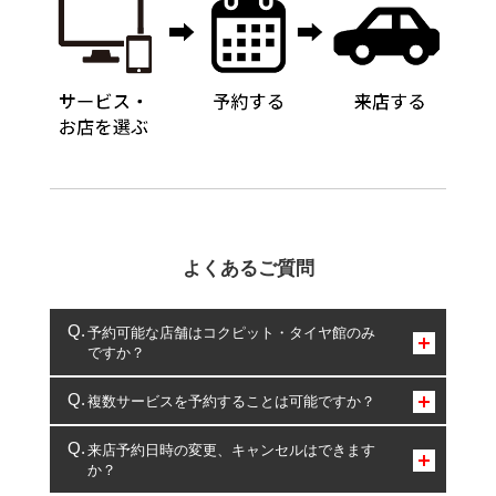
よくあるご質問
予約可能な店舗はコクピット・タイヤ館のみ
ですか？
コクピット・タイヤ館のみとなります。
複数サービスを予約することは可能ですか？
複数サービスのご予約は可能です。
来店予約日時の変更、キャンセルはできます
か？
一部の商品・サービスの組み合わせに限り、同時にご予約が
出来ないものもございます。