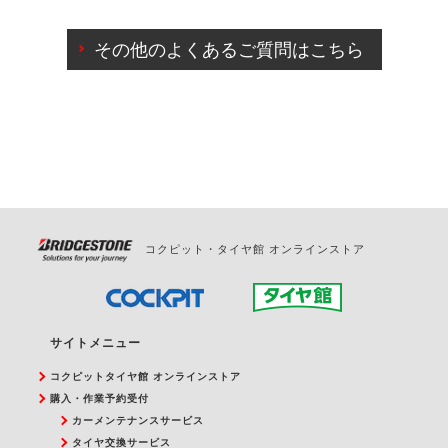
ご来店予約日の3営業日前までマイページからの予約
日変更が可能です。
その他のよくあるご質問はこちら
ご来店予約日の3営業日前を過ぎている場合のご予約
の日時変更につきましては、直接ご予約の店舗まで
お問合せください。
また、やむを得ない事由によりご予約のキャンセル
をご希望の際は、直接ご予約いただいた店舗へご連
絡ください。
コクピット・タイヤ館 オンラインストア
サイトメニュー
コクピットタイヤ館 オンラインストア
購入・作業予約受付
カーメンテナンスサービス
タイヤ交換サービス