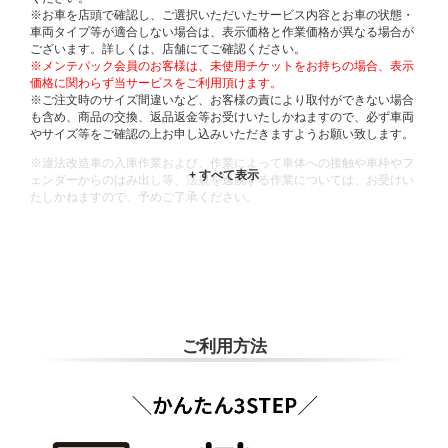
※お車を店頭で確認し、ご選択いただいたサービス内容とお車の状態・
車両タイプ等が適合しない場合は、表示価格と作業価格が異なる場合が
ございます。詳しくは、店舗にてご確認ください。
※メンテパック会員のお客様は、未使用チケットをお持ちの場合、表示
価格に関わらず当サービスをご利用頂けます。
※ご注文時のサイズ間違いなど、お客様の責により取付ができない場合
も含め、商品の交換、返品返金等お受けいたしかねますので、必ず車両
やサイズ等をご確認の上お申し込みいただきますようお願い致します。
※違法改造車の入庫作業および、作業によって車体への接触や車枠やフ
ェンダーからのはみ出し等、法規を逸脱する作業については、お受けい
たしかねますので、予めご了承ください。
※輸入車や一部希少車種等には対応できない場合もございます。
※おクルマの状態(作業の安全性を確保できない場合など含め)によって
は、ご来店当日であっても、作業をお断りさせて頂く場合もございま
す。
ADDITIONAL
INFORMATION
ご利用方法