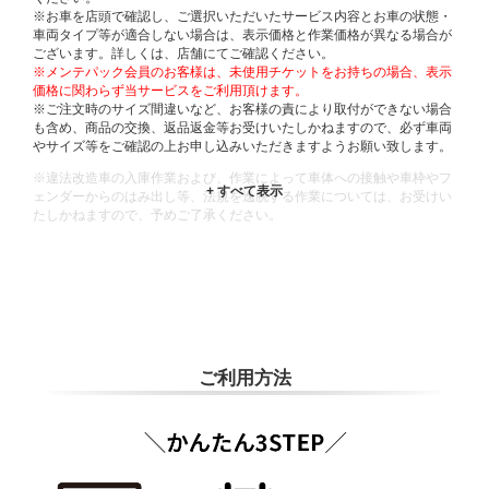
※お車を店頭で確認し、ご選択いただいたサービス内容とお車の状態・
車両タイプ等が適合しない場合は、表示価格と作業価格が異なる場合が
ございます。詳しくは、店舗にてご確認ください。
※メンテパック会員のお客様は、未使用チケットをお持ちの場合、表示
価格に関わらず当サービスをご利用頂けます。
※ご注文時のサイズ間違いなど、お客様の責により取付ができない場合
も含め、商品の交換、返品返金等お受けいたしかねますので、必ず車両
やサイズ等をご確認の上お申し込みいただきますようお願い致します。
※違法改造車の入庫作業および、作業によって車体への接触や車枠やフ
ェンダーからのはみ出し等、法規を逸脱する作業については、お受けい
たしかねますので、予めご了承ください。
※輸入車や一部希少車種等には対応できない場合もございます。
※おクルマの状態(作業の安全性を確保できない場合など含め)によって
は、ご来店当日であっても、作業をお断りさせて頂く場合もございま
す。
ADDITIONAL
INFORMATION
ご利用方法