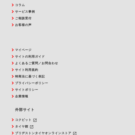
コラム
サービス事例
ご相談受付
お客様の声
マイページ
サイトの利用ガイド
よくあるご質問／お問合わせ
サイト利用規約
特商法に基づく表記
プライバシーポリシー
サイトポリシー
企業情報
外部サイト
launch
コクピット
launch
タイヤ館
launch
ブリヂストンタイヤオンラインストア