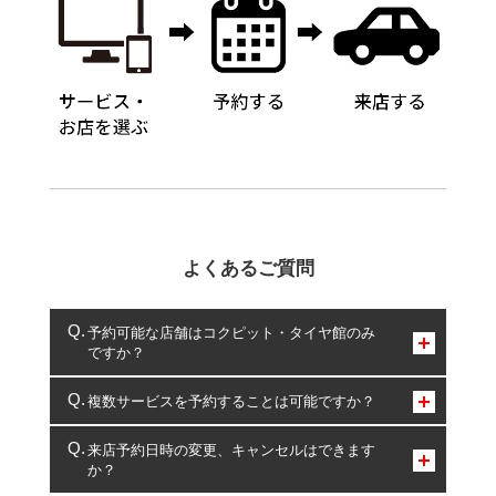
よくあるご質問
予約可能な店舗はコクピット・タイヤ館のみ
ですか？
コクピット・タイヤ館のみとなります。
複数サービスを予約することは可能ですか？
複数サービスのご予約は可能です。
来店予約日時の変更、キャンセルはできます
か？
一部の商品・サービスの組み合わせに限り、同時にご予約が
出来ないものもございます。