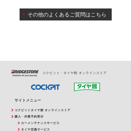
ご来店予約日の3営業日前までマイページからの予約
日変更が可能です。
その他のよくあるご質問はこちら
ご来店予約日の3営業日前を過ぎている場合のご予約
の日時変更につきましては、直接ご予約の店舗まで
お問合せください。
また、やむを得ない事由によりご予約のキャンセル
をご希望の際は、直接ご予約いただいた店舗へご連
絡ください。
コクピット・タイヤ館 オンラインストア
サイトメニュー
コクピットタイヤ館 オンラインストア
購入・作業予約受付
カーメンテナンスサービス
タイヤ交換サービス