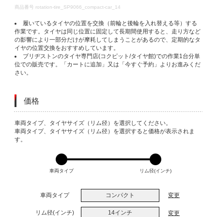
DETAILS
商品番号
rotation-tire_SP9066_compact-car_14
履いているタイヤの位置を交換（前輪と後輪を入れ替える等）する
作業です。タイヤは同じ位置に固定して長期間使用すると、走り方など
の影響により一部分だけが摩耗してしまうことがあるので、定期的なタ
イヤの位置交換をおすすめしています。
ブリヂストンのタイヤ専門店(コクピット/タイヤ館)での作業1台分単
位での販売です。「カートに追加」又は「今すぐ予約」よりお進みくだ
さい。
価格
VARIATIONS
車両タイプ、タイヤサイズ（リム径）を選択してください。
車両タイプ、タイヤサイズ（リム径）を選択すると価格が表示されま
す。
車両タイプ
リム径(インチ)
車両タイプ
コンパクト
変更
リム径(インチ)
14インチ
変更