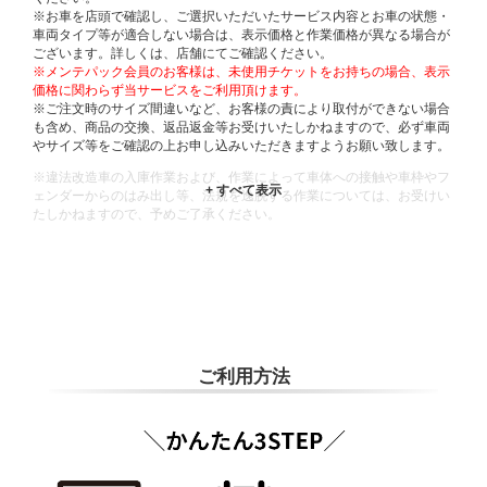
※お車を店頭で確認し、ご選択いただいたサービス内容とお車の状態・
車両タイプ等が適合しない場合は、表示価格と作業価格が異なる場合が
ございます。詳しくは、店舗にてご確認ください。
※メンテパック会員のお客様は、未使用チケットをお持ちの場合、表示
価格に関わらず当サービスをご利用頂けます。
※ご注文時のサイズ間違いなど、お客様の責により取付ができない場合
も含め、商品の交換、返品返金等お受けいたしかねますので、必ず車両
やサイズ等をご確認の上お申し込みいただきますようお願い致します。
※違法改造車の入庫作業および、作業によって車体への接触や車枠やフ
ェンダーからのはみ出し等、法規を逸脱する作業については、お受けい
たしかねますので、予めご了承ください。
※輸入車や一部希少車種等には対応できない場合もございます。
※おクルマの状態(作業の安全性を確保できない場合など含め)によって
は、ご来店当日であっても、作業をお断りさせて頂く場合もございま
す。
ADDITIONAL
INFORMATION
ご利用方法