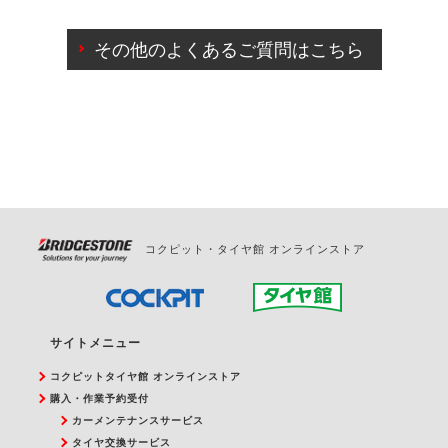
ご来店予約日の3営業日前までマイページからの予約
日変更が可能です。
その他のよくあるご質問はこちら
ご来店予約日の3営業日前を過ぎている場合のご予約
の日時変更につきましては、直接ご予約の店舗まで
お問合せください。
また、やむを得ない事由によりご予約のキャンセル
をご希望の際は、直接ご予約いただいた店舗へご連
絡ください。
コクピット・タイヤ館 オンラインストア
サイトメニュー
コクピットタイヤ館 オンラインストア
購入・作業予約受付
カーメンテナンスサービス
タイヤ交換サービス