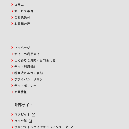
コラム
サービス事例
ご相談受付
お客様の声
マイページ
サイトの利用ガイド
よくあるご質問／お問合わせ
サイト利用規約
特商法に基づく表記
プライバシーポリシー
サイトポリシー
企業情報
外部サイト
launch
コクピット
launch
タイヤ館
launch
ブリヂストンタイヤオンラインストア