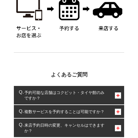
よくあるご質問
予約可能な店舗はコクピット・タイヤ館のみ
ですか？
コクピット・タイヤ館のみとなります。
複数サービスを予約することは可能ですか？
複数サービスのご予約は可能です。
来店予約日時の変更、キャンセルはできます
か？
一部の商品・サービスの組み合わせに限り、同時にご予約が
出来ないものもございます。